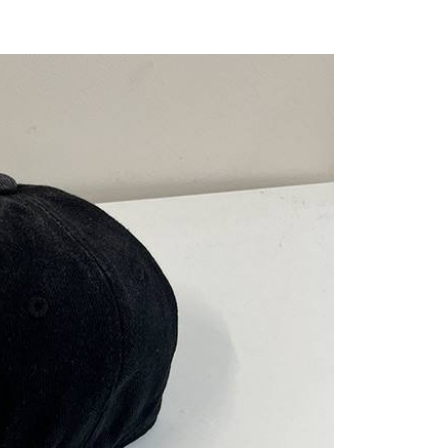
n disahkan.
h pesanan disahkan, anda akan menerima SMS pembayaran
sanan
hli aplikasi akan menerima pemberitahuan tolak aplikasi
 yang diluluskan, tempoh ansuran yang tersedia, dan yuran
家取貨
akan adalah tertakluk kepada maklumat yang dinyatakan
ayaran diperlukan apabila anda menerima produk. Sila buat
man pengesahan transaksi seterusnya.
n di empat kedai serbaneka utama, ATM atau perbankan
sanan
ian dengan SMS pembayaran atau pemberitahuan tolak
aksi tidak disahkan dalam masa 30 minit selepas pesanan
FTEE.
付款
au jika permohonan gagal dalam proses semakan, pesanan
alkan secara automatik. Jika permohonan gagal pada
anan | Penghantaran percuma untuk pesanan
 perhatian bahawa tempoh pembayaran adalah 14 hari. Walau
"semakan manual", ini bermakna kriteria pemarkahan sistem
un, bagi mereka yang telah memuat turun Aplikasi AFTEE
au lebih
nuhi; butiran penilaian khusus tidak akan didedahkan.
tar sebagai ahli AFTEE boleh menikmati tempoh
n sehingga 45 hari.
11取貨
embayaran]
anan | Penghantaran percuma untuk pesanan
mbayaran dikira dari masa kedai meminta pembayaran anda,
 ansuran melalui OP Pay Later akan dibilkan secara
engan bilangan hari yang boleh dilanjutkan oleh AFTEE.
au lebih
 dan tidak termasuk dalam bil telekom anda. SMS peringatan
h melanjutkan tempoh pembayaran anda sebelum anda
 akan dihantar selepas kitaran bil bulanan.
pesanan. Walau bagaimanapun, tiada jaminan bahawa anda
erima pesanan anda semasa tempoh pembayaran (cth.:
anan | Penghantaran percuma untuk pesanan
ngakses bil melalui pautan dalam SMS, anda boleh
apesanan atau produk yang mungkin mengambil masa yang
kan pembayaran anda melalui salah satu saluran berikut:
 untuk dihantar). Oleh itu, anda dikehendaki membuat
au lebih
dai serbaneka, kedai runcit Taiwan Mobile, pemindahan bank,
n kepada AFTEE dalam tempoh sama ada anda menerima
tau iPASS MONEY.
ing]
katan Pembayaran
yang diperakui untuk pengguna kali pertama boleh sehingga