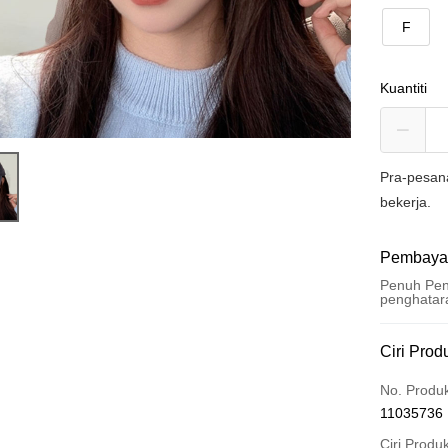
F
Kuantiti
Pra-pesan
bekerja.
Pembaya
Penuh Pen
penghatar
Kaedah 
Ciri Prod
Kad Kredi
No. Produ
11035736
Pengambil
Ciri Produ