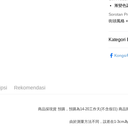
LINE Pay
漸變色
Apple Pay
Sorotan P
街頭風格 ×
JKOPAY
Easy Walle
Kategori 
Google Pa
配件
帽
Plus PAY
Kongsi
OP Pay La
Deskripsi
[Terma Pe
AFTEE
ipsi
Rekomendasi
Perkhidmat
Deskripsi
pengguna 
Pertama, 
Pemindah
Kemudian
Jika anda 
1. Dengan
商品採現貨 預購，預購為14-20工作天(不含假日) 
akan menga
pengesaha
Later sele
2. Anda b
Pilihan 
mudah alih
3. Tiada b
由於測量方法不同，誤差在1-3cm
akhir pemb
dihantar k
全家取貨