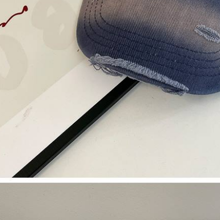
tuntutan h
menggunaka
2. Berdas
"Pembayar
peribadi a
Mobile un
pengesahan
ansuran ol
3. Sila ba
pautan beri