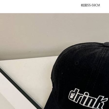
pembayara
4. Setela
帽圍55-59CM
NT$45/pe
manakala a
Had kredit
AFTEE.
付款 後全
yang diken
5. Tiada b
pada hala
pembayara
NT$45/pe
dalam tal
Jika trans
aplikasi A
7-11取貨
dibuat, at
akan dibat
NT$45/pes
Sila ambil
peringkat 
bagaimanap
NT$499 at
tidak dipe
dan mendaf
pembayara
付款 後7-
[Arahan P
NT$45/pes
Tempoh pe
Pembayaran
ditambah d
NT$499 at
berasingan
Anda bole
pembayaran
menerima 
宅配
boleh men
NT$70/pes
Selepas me
produk pr
menyelesai
lebih lama
NT$499 at
kod bar ke
pembayara
JKOPay, a
pesanan.
[Nota Pent
Kedua, Se
1. Jumlah 