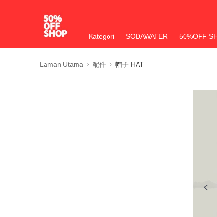
Kategori
SODAWATER
50%OFF S
Laman Utama
配件
帽子 HAT