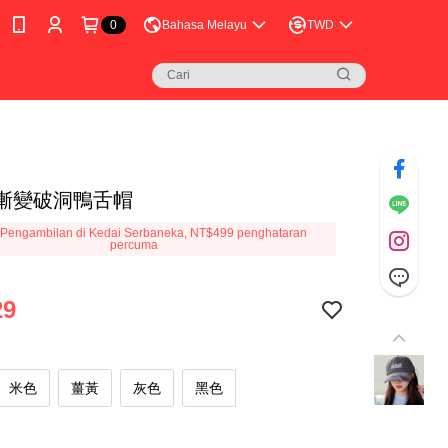
0
Bahasa Melayu
TWD
K漸變破洞鴨舌帽
Pengambilan di Kedai Serbaneka, NT$499 penghataran
percuma
29
米色
薑黃
灰色
黑色