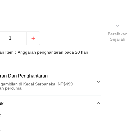
Bersihkan
Sejarah
an Item：Anggaran penghantaran pada 20 hari
ran Dan Penghantaran
gambilan di Kedai Serbaneka, NT$499
an percuma
Pembayaran
uk
t (Bayaran Penuh)
k
an di Kedai Serbaneka
k