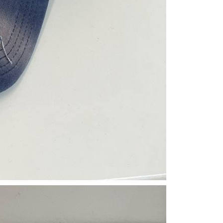
arga jual/beli ansuran kepada syarikat ini untuk membayar bil
n bil syarikat ini.
arkan tujuan kontrak persetujuan pembayaran menggunakan
an Ansuran Gogo", kedai akan memberikan maklumat
nda (termasuk nama, telefon atau alamat) kepada Taiwan
tuk pengumpulan, pemprosesan dan penggunaan, untuk
, semakan dan pembetulan data yang diperlukan untuk bil
eh Taiwan Mobile.
ca syarat perkhidmatan pengguna secara lengkap melalui
kut: https://oppay.tw/userRule