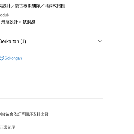
調設計／復古破損細節／可調式帽圍
roduk
 漸層設計 × 破洞感
t
Berkaitan (1)
y
子 HAT
Sokongan
ter
nggunaan untuk OP Pay Later]
an ini disediakan oleh Taiwan Mobile dan tersedia untuk
Taiwan Mobile tanpa memerlukan permohonan tambahan.
Mengenai Perkhidmatan AFTEE Beli Sekarang Bayar
an ATM
memilih OP Pay Later sebagai kaedah pembayaran, sistem
 memilih AFTEE sebagai kaedah pembayaran, mesej
商品到貨後會依訂單順序安排出貨
rahkan anda secara automatik ke proses transaksi OP Pay
n AFTEE akan muncul.
pas pesanan dibuat. Anda perlu mengesahkan nombor telefon
oleh meneruskan pembayaran selepas pengesahan SMS.
Penghantaran
 anda, memilih bilangan ansuran, dan menetapkan tarikh
ayaran diperlukan apabila pesanan disahkan. Produk akan
為正常範圍
ayaran. Transaksi akan dianggap selesai setelah
e alamat yang ditetapkan.
付款