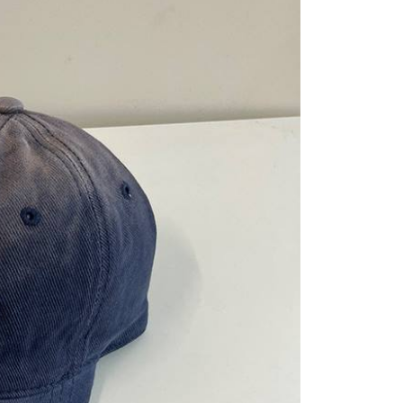
Gogo, selepas pengesahan nombor telefon, pilih bilangan
oleh AFTEE, sila jangan gunakan perkhidmatan ini.
ng diingini, tarikh akhir pembayaran, dan setelah
an pembayaran, transaksi akan selesai.
kelulusan sebenar, bilangan ansuran dan jumlah bayaran
dasarkan halaman pengesahan transaksi seterusnya.
asa 30 minit selepas pesanan ditubuhkan, jika tidak pergi
esahkan transaksi atau jika tidak lulus semakan, pesanan
alkan secara automatik. Jika terdapat situasi "pindah untuk
usus" yang tidak lulus, ini menunjukkan bahawa sistem
tidak mencukupi, tiada penjelasan mengenai kandungan
boleh diberikan.
gan Kaedah Pembayaran】
ran ansuran tidak digabungkan dalam bil telekomunikasi,
an Ansuran Gogo" akan menghantar SMS peringatan
 selepas tarikh penyelesaian bulanan.
 pautan SMS untuk membuka bil, anda boleh memilih untuk
elalui "Kod bar kedai serbaneka / Kedai rasmi Taiwan
Pemindahan bank / Pembayaran J街口 / iPASS MONEY" dan
n.
nting】
matan ini disediakan oleh "Taiwan Mobile Co., Ltd." untuk
an pengguna membeli produk atau perkhidmatan melalui
an ini semasa transaksi, dan kedai akan menyerahkan hak