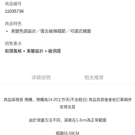
商品编号
超商取货付款
11035736
LINE Pay
商品特色
Apple Pay
漸變色調設計／復古破損細節／可調式帽圍
街口支付
销售重点
街頭風格 × 漸層設計 × 破洞感
悠遊付
Google Pay
Plus PAY
详细说明
相关推荐
大哥付你分期
相关说明
商品採現貨 預購，預購為14-20工作天(不含假日) 商品到貨後會依訂單順序
【大哥付你分期使用说明】
AFTEE先享后付
1. 本服务由台湾大哥大提供，电信用户可立即使用无须另外申请。（限个人
安排出貨
月租型门号，不开放公司户及预付卡使用）
相关说明
2. 付款方式选择 “大哥付你分期”，订单成立后会自动跳转到大哥付的交易流
一、關於 AFTEE先享後付
由於測量方法不同，誤差在1-3cm為正常範圍
程，验证手机门号后，选择欲分期的期数、缴款截止日，确认付款后即完成
ATM付款
1. 於付款方式選擇AFTEE先享後付，將跳出AFTEE先享後付手機驗證視
交易。
窗。
3. 实际核准额度、可分期数及费用金额请依后续交易确认页面所载为准。
帽圍55-59CM
2. 進行簡訊驗證之後，即可完成結帳手續。