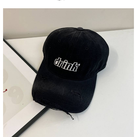
运送方式
4. 订单成立30分钟内，如未前往确认交易或遇审核未通过，订单将自动取
3. 訂單確認後不需事先繳費，商品會配送至您的指定地址。
消。如遇 “转专审核”未通过状况，表示未达系统评分，恕无法说明评估内
4. 下訂完成後，您的手機會收到一封繳費通知簡訊，APP會員則會收到
全家取貨付款
容。
AFTEE APP推播通知。
【缴款方式说明】
每笔NT$45
5. 收到商品當下無需繳費，確認無誤後，請再利用繳費通知簡訊或AFTEE
1. 分期款项不并入电信账单，“大哥付你分期”于每月结算日后寄送缴费提醒
APP於四大便利商店‧ATM/網銀等方式進行付款。
短信。
付款 後全家取貨
2. 通过短信链接打开账单后，可选择 “超商条码／台湾大直营门市／银行转
請留意繳費期限為 14 天。唯有下載 AFTEE App 成為 AFTEE 會員者方能享
每笔NT$45
账／街口支付／iPASS MONEY”等通路缴费。
有最長 45 天內付款之服務。
7-11取貨付款
【注意事项】
繳費期限，為商家向您請款的時間，再加上使用AFTEE可延長的天數所計算
1. 本服务系由 “台湾大哥大股份有限公司”所提供，让用户于交易时，得通过
每笔NT$45，满NT$499(含以上)免运费
出。使用AFTEE下訂可以延長您收到商品前的繳費天數，但無法保證一定能
本服务购买商品或服务，并由商店将买卖／分期付款买卖价金债权让与本公
夠在期限內收到商品(例如:預購商品或預計到貨時間較長者)。因此無論收到
司后，依约使用本公司账单缴交账款。
付款 後7-11取貨
商品與否，仍需要請您在AFTEE規定的時間內完成繳費。
2. 基于同意付款使用 “大哥付你分期”之契约关系目的，商店将以您的个人资
每笔NT$45，满NT$499(含以上)免运费
料（包含姓名、电话或地址）提供予台湾大哥大进项收集、处理及利用，由
二、付款限制
台湾大哥大与本人进行分期账单所需资料之确认、核对及更正。
1. 初次使用 AFTEE 時，將依認證結果及本公司審查結果，核予每個人不同
宅配
3. 完整用户服务条款，请详阅以下链接：
https://oppay.tw/userRule
之上限額度
2. 結帳金額須大於NT$30
每笔NT$70，满NT$499(含以上)免运费
3. 目前僅支援台灣會員
三、聲明條款
「AFTEE先享後付」(下稱本服務)乃由恩沛科技股份有限公司(下稱 AFTEE )
所提供，並由 AFTEE 向您收取款項。因使用本服務所須提供之個人資料(包
含但不限於訂購人姓名、電話，收件人姓名、電話、收件地址)，將交付予