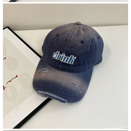
AFTEE 於本服務必要服務範圍內運用。關於 AFTEE 對於個人資料之蒐集、
處理、利用，詳參 AFTEE 官網之『個人資料蒐集、處理及利用告知聲明』
（
https://aftee.tw/privacypolicy/
）。
若款項超過繳費期限，將根據當次的金額加收年利率 16% 的逾期滯納金。
未成年的使用者，請事先徵得法定代理人或監護人之同意方可使用
AFTEE。
若您對於個人資料之處理、利用有任何疑問，或欲行使相關法律權利，請聯
繫恩沛科技股份有限公司。若您不同意我們將上開所示之個人資料，連同必
要之購買訂單資訊提供予 AFTEE ，或讓 AFTEE 蒐集處理利用您的個人資
料，請勿選用本服務。