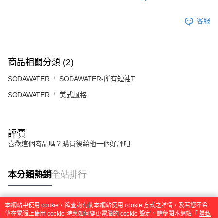
４．使用「AFTEE先享後付」時，將依據個別帳號之用戶狀況，依本公司即
時審查核予不同之上限額度；若仍有額度不足之情形，本公司將視審查結果
客服
請求用戶進行身份認證。
５．嚴禁一人註冊多個帳號或使用他人資訊註冊。若發現惡意使用之情形，
恩沛科技股份有限公司將有權停止該用戶之使用額度並採取法律行動。
商品相關分類 (2)
SODAWATER
SODAWATER-所有短袖T
SODAWATER
美式風格
評價
喜歡這個商品嗎？購買後給他一個好評吧
本分類熱銷
全站排行
本網站中使用 cookie，欲查詢有關本網站使用 cookie 方式之詳情，及若您不希
熱門標籤
望在電腦上使用 cookie 時應如何變更電腦的 cookie 設定，請參閱本網站「
隱私