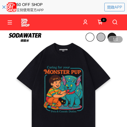
50 OFF SHOP
開啟APP
立刻使用官方APP
0
1
/
1