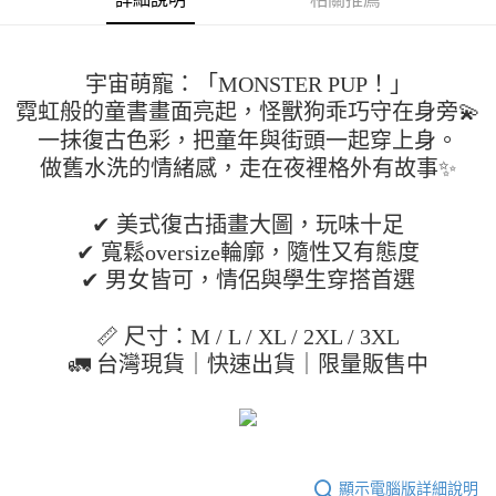
２．便利：只要手機號碼，簡訊認證，即可結帳。
法說明評估內容。
３．安心：先確認商品／服務後，再付款。
全家取貨付款
【繳款方式說明】
1.分期款項不併入電信帳單，「大哥付你分期」於每月結算日後寄送繳費提
每筆NT$45
【「AFTEE先享後付」結帳流程】
醒簡訊。
宇宙萌寵：「MONSTER PUP！」
１．於結帳方式選擇「AFTEE先享後付」後，將跳轉至「AFTEE先享後付」
2.透過簡訊連結打開帳單後，可選擇「超商條碼／台灣大直營門市／銀行轉
付款 後全家取貨
結帳頁面，進行簡訊認證並確認金額後，即可完成結帳。
霓虹般的童書畫面亮起，怪獸狗乖巧守在身旁💫
帳／街口支付／iPASS MONEY」等通路繳費。
２．訂單成立數日內，您將收到繳費通知簡訊。
每筆NT$45
一抹復古色彩，把童年與街頭一起穿上身。
３．收到繳費通知簡訊後14天內，點擊此簡訊中的連結，可透過四大超商／
【注意事項】
做舊水洗的情緒感，走在夜裡格外有故事✨
ATM／網路銀行／等多元方式進行付款，方視為交易完成。
7-11取貨付款
1.本服務係由「台灣大哥大股份有限公司」（以下簡稱本公司）所提供，讓
※ 請注意：結帳手續完成當下不需立刻繳費，但若您需要取消訂單，請聯絡
用戶於交易時，得透過本服務購買商品或服務，並由商店將買賣／分期付款
每筆NT$45，滿NT$499(含以上)免運費
購買商品的店家。未經商家同意取消之訂單仍視為有效，需透過AFTEE先享
買賣價金債權讓與本公司後，依約使用本公司帳單繳交帳款。
✔ 美式復古插畫大圖，玩味十足
後付繳納相關費用。
2.基於同意付款使用「大哥付你分期」之契約關係目的，商店將以您的個人
付款 後7-11取貨
※ 交易是否成功請以「AFTEE先享後付 」之結帳頁面顯示為準，若有關於
✔ 寬鬆oversize輪廓，隨性又有態度
資料（包含姓名、電話或地址）提供予台灣大哥大進項蒐集、處理及利用，
是否繳費成功／繳費後需取消欲退款等相關疑問，請聯繫「AFTEE先享後付
每筆NT$45，滿NT$499(含以上)免運費
✔ 男女皆可，情侶與學生穿搭首選
由本公司與您本人進行分期帳單所需資料之確認、核對及更正。
客戶支援中心」
https://netprotections.freshdesk.com/support/home
3.完整用戶服務條款，請詳閱以下連結：
https://oppay.tw/userRule
宅配
【注意事項】
📏 尺寸：M / L / XL / 2XL / 3XL
１．透過由恩沛科技股份有限公司提供之「AFTEE先享後付」服務完成之交
每筆NT$70，滿NT$499(含以上)免運費
🚛 台灣現貨｜快速出貨｜限量販售中
易，需依本服務之必要範圍內提供個人資料，並將交易相關給付款項請求債
權轉讓予恩沛科技股份有限公司。
２．關於個人資料處理事宜，請瀏覽以下網址：
https://aftee.tw/terms/#terms3
３．未成年的使用者請事先徵得法定代理人或監護人之同意方可使用
「AFTEE先享後付」，若未經同意申辦者引起之損失，本公司不負相關責
任。
顯示電腦版詳細說明