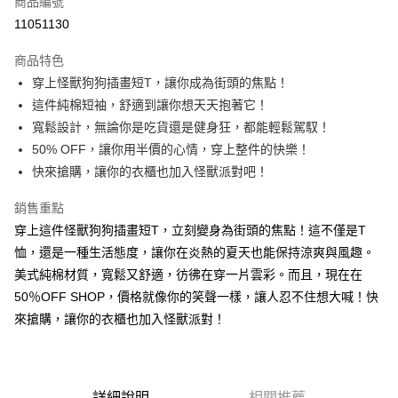
商品編號
超商取貨付款
11051130
LINE Pay
商品特色
Apple Pay
穿上怪獸狗狗插畫短T，讓你成為街頭的焦點！
這件純棉短袖，舒適到讓你想天天抱著它！
街口支付
寬鬆設計，無論你是吃貨還是健身狂，都能輕鬆駕馭！
悠遊付
50% OFF，讓你用半價的心情，穿上整件的快樂！
快來搶購，讓你的衣櫃也加入怪獸派對吧！
Google Pay
銷售重點
全盈+PAY
穿上這件怪獸狗狗插畫短T，立刻變身為街頭的焦點！這不僅是T
大哥付你分期
恤，還是一種生活態度，讓你在炎熱的夏天也能保持涼爽與風趣。
相關說明
美式純棉材質，寬鬆又舒適，彷彿在穿一片雲彩。而且，現在在
【大哥付你分期使用說明】
50％OFF SHOP，價格就像你的笑聲一樣，讓人忍不住想大喊！快
AFTEE先享後付
1.本服務由台灣大哥大提供，台灣大哥大用戶可立即使用無須另外申請。
2.付款方式選擇「大哥付你分期」，訂單成立後會自動跳轉到大哥付的交易
來搶購，讓你的衣櫃也加入怪獸派對！
相關說明
流程，驗證手機門號後，選擇欲分期的期數、繳款截止日，確認付款後即完
【關於「AFTEE先享後付」】
成交易。
ATM付款
AFTEE先享後付是「在收到商品之後才付款」的支付方式。 讓您購物簡單
3.實際核准額度、可分期數及費用金額請依後續交易確認頁面所載為準。
便利好安心！
4.訂單成立30分鐘內，如未前往確認交易或遇審核未通過，訂單將自動取
１．簡單：不需註冊會員、不需綁卡、不需儲值。
運送方式
消。如遇「轉專審核」未通過狀況，表示未達大哥付你分期系統評分，恕無
詳細說明
相關推薦