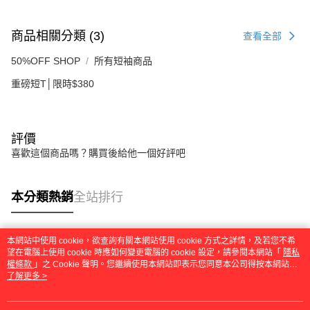
４．使用「AFTEE先享後付」時，將依據個別帳號之用戶狀況，依本公司即
時審查核予不同之上限額度；若仍有額度不足之情形，本公司將視審查結果
請求用戶進行身份認證。
商品相關分類 (3)
查看全部
５．嚴禁一人註冊多個帳號或使用他人資訊註冊。若發現惡意使用之情形，
恩沛科技股份有限公司將有權停止該用戶之使用額度並採取法律行動。
50%OFF SHOP
所有短袖商品
重磅短T│限時$380
評價
喜歡這個商品嗎？購買後給他一個好評吧
本分類熱銷
全站排行
本網站中使用 cookie，欲查詢有關本網站使用 cookie 方式之詳情，及若您不希
熱門標籤
望在電腦上使用 cookie 時應如何變更電腦的 cookie 設定，請參閱本網站「
隱私
權條款
」之 Cookie 聲明。您繼續使用本網站即表示您同意本公司得按本網站使
用條款之 Cookie 聲明使用 cookie。
了解更多 >