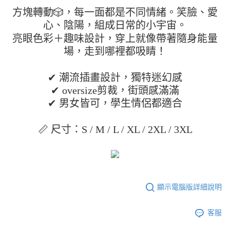
２．便利：只要手機號碼，簡訊認證，即可結帳。
法說明評估內容。
方塊轉動🎲，每一面都是不同情緒。笑臉、愛
３．安心：先確認商品／服務後，再付款。
全家取貨付款
【繳款方式說明】
心、陰陽，組成日常的小宇宙。
1.分期款項不併入電信帳單，「大哥付你分期」於每月結算日後寄送繳費提
每筆NT$45
【「AFTEE先享後付」結帳流程】
醒簡訊。
亮眼色彩＋趣味設計，穿上就像帶著隨身能量
１．於結帳方式選擇「AFTEE先享後付」後，將跳轉至「AFTEE先享後付」
2.透過簡訊連結打開帳單後，可選擇「超商條碼／台灣大直營門市／銀行轉
付款 後全家取貨
結帳頁面，進行簡訊認證並確認金額後，即可完成結帳。
場，走到哪裡都吸睛！
帳／街口支付／iPASS MONEY」等通路繳費。
２．訂單成立數日內，您將收到繳費通知簡訊。
每筆NT$45
３．收到繳費通知簡訊後14天內，點擊此簡訊中的連結，可透過四大超商／
【注意事項】
✔ 潮流插畫設計，獨特迷幻感
ATM／網路銀行／等多元方式進行付款，方視為交易完成。
7-11取貨付款
1.本服務係由「台灣大哥大股份有限公司」（以下簡稱本公司）所提供，讓
※ 請注意：結帳手續完成當下不需立刻繳費，但若您需要取消訂單，請聯絡
✔ oversize剪裁，街頭感滿滿
用戶於交易時，得透過本服務購買商品或服務，並由商店將買賣／分期付款
每筆NT$45，滿NT$499(含以上)免運費
購買商品的店家。未經商家同意取消之訂單仍視為有效，需透過AFTEE先享
買賣價金債權讓與本公司後，依約使用本公司帳單繳交帳款。
✔ 男女皆可，學生情侶都適合
後付繳納相關費用。
2.基於同意付款使用「大哥付你分期」之契約關係目的，商店將以您的個人
付款 後7-11取貨
※ 交易是否成功請以「AFTEE先享後付 」之結帳頁面顯示為準，若有關於
資料（包含姓名、電話或地址）提供予台灣大哥大進項蒐集、處理及利用，
是否繳費成功／繳費後需取消欲退款等相關疑問，請聯繫「AFTEE先享後付
📏 尺寸：S / M / L / XL / 2XL / 3XL
每筆NT$45，滿NT$499(含以上)免運費
由本公司與您本人進行分期帳單所需資料之確認、核對及更正。
客戶支援中心」
https://netprotections.freshdesk.com/support/home
3.完整用戶服務條款，請詳閱以下連結：
https://oppay.tw/userRule
宅配
【注意事項】
１．透過由恩沛科技股份有限公司提供之「AFTEE先享後付」服務完成之交
每筆NT$70，滿NT$499(含以上)免運費
易，需依本服務之必要範圍內提供個人資料，並將交易相關給付款項請求債
權轉讓予恩沛科技股份有限公司。
顯示電腦版詳細說明
２．關於個人資料處理事宜，請瀏覽以下網址：
https://aftee.tw/terms/#terms3
３．未成年的使用者請事先徵得法定代理人或監護人之同意方可使用
客服
「AFTEE先享後付」，若未經同意申辦者引起之損失，本公司不負相關責
任。