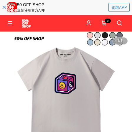
50 OFF SHOP
開啟APP
立刻使用官方APP
0
1
/
1