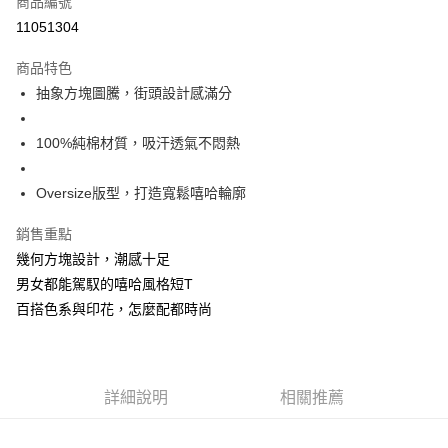
商品編號
超商取貨付款
11051304
LINE Pay
商品特色
Apple Pay
抽象方塊圖騰，街頭設計感滿分
街口支付
100%純棉材質，吸汗透氣不悶熱
悠遊付
Oversize版型，打造寬鬆嘻哈輪廓
Google Pay
銷售重點
全盈+PAY
幾何方塊設計，潮感十足
大哥付你分期
男女都能駕馭的嘻哈風格短T
相關說明
百搭色系與印花，怎麼配都時尚
【大哥付你分期使用說明】
AFTEE先享後付
1.本服務由台灣大哥大提供，台灣大哥大用戶可立即使用無須另外申請。
2.付款方式選擇「大哥付你分期」，訂單成立後會自動跳轉到大哥付的交易
相關說明
流程，驗證手機門號後，選擇欲分期的期數、繳款截止日，確認付款後即完
【關於「AFTEE先享後付」】
成交易。
ATM付款
詳細說明
相關推薦
AFTEE先享後付是「在收到商品之後才付款」的支付方式。 讓您購物簡單
3.實際核准額度、可分期數及費用金額請依後續交易確認頁面所載為準。
便利好安心！
4.訂單成立30分鐘內，如未前往確認交易或遇審核未通過，訂單將自動取
１．簡單：不需註冊會員、不需綁卡、不需儲值。
運送方式
消。如遇「轉專審核」未通過狀況，表示未達大哥付你分期系統評分，恕無