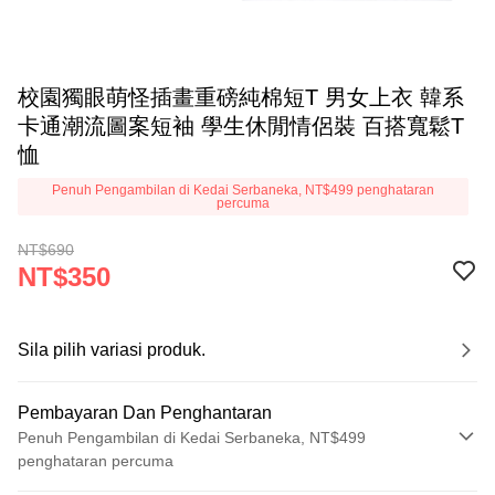
校園獨眼萌怪插畫重磅純棉短T 男女上衣 韓系
卡通潮流圖案短袖 學生休閒情侶裝 百搭寬鬆T
恤
Penuh Pengambilan di Kedai Serbaneka, NT$499 penghataran
percuma
NT$690
NT$350
Sila pilih variasi produk.
Pembayaran Dan Penghantaran
Penuh Pengambilan di Kedai Serbaneka, NT$499
penghataran percuma