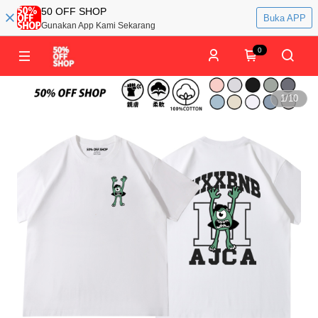
50 OFF SHOP
Buka APP
Gunakan App Kami Sekarang
0
1
/
10