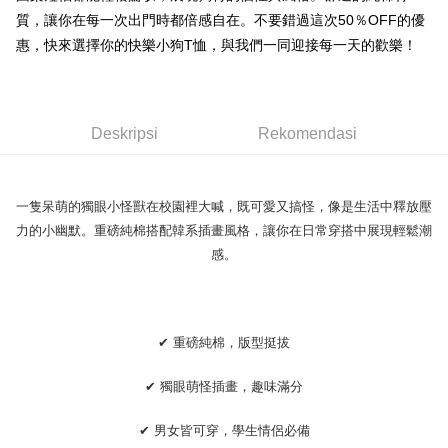
Pemindahan ATM
1. Dengan memilih AFTEE sebagai kaedah pembayaran, mesej
Jika anda memilih OP Pay Later sebagai kaedah pembayaran, sistem
質，讓你在每一次出門時都倍感自在。不要錯過這次50％OFF的優
pengesahan AFTEE akan muncul.
akan mengarahkan anda secara automatik ke proses transaksi OP Pay
2. Anda boleh meneruskan pembayaran selepas pengesahan SMS.
惠，快來選擇你的快樂小狗T恤，與我們一同迎接每一天的歡樂！
Pilihan Penghantaran
Later selepas pesanan dibuat. Anda perlu mengesahkan nombor telefon
3. Tiada bayaran diperlukan apabila pesanan disahkan. Produk akan
mudah alih anda, memilih bilangan ansuran, dan menetapkan tarikh
dihantar ke alamat yang ditetapkan.
全家取貨付款
akhir pembayaran. Transaksi akan dianggap selesai setelah pembayaran
4. Setelah pesanan disahkan, anda akan menerima SMS pembayaran
disahkan.
NT$45/pesanan
manakala ahli aplikasi akan menerima pemberitahuan tolak aplikasi
Deskripsi
Rekomendasi
AFTEE.
Had kredit yang diluluskan, tempoh ansuran yang tersedia, dan yuran
付款 後全家取貨
5. Tiada bayaran diperlukan apabila anda menerima produk. Sila buat
yang dikenakan adalah tertakluk kepada maklumat yang dinyatakan
pembayaran di empat kedai serbaneka utama, ATM atau perbankan
NT$45/pesanan
pada halaman pengesahan transaksi seterusnya.
dalam talian dengan SMS pembayaran atau pemberitahuan tolak aplikasi
AFTEE.
一隻呆萌的獨眼小怪獸在校園裡大喊，既可愛又搞怪，像是生活中釋放壓
7-11取貨付款
Jika transaksi tidak disahkan dalam masa 30 minit selepas pesanan
力的小幽默。重磅純棉搭配韓系插畫風格，讓你在日常穿搭中展現輕鬆潮
dibuat, atau jika permohonan gagal dalam proses semakan, pesanan
NT$45/pesanan | Penghantaran percuma untuk pesanan
Sila ambil perhatian bahawa tempoh pembayaran adalah 14 hari. Walau
akan dibatalkan secara automatik. Jika permohonan gagal pada
感。
bagaimanapun, bagi mereka yang telah memuat turun Aplikasi AFTEE
NT$499 atau lebih
peringkat "semakan manual", ini bermakna kriteria pemarkahan sistem
dan mendaftar sebagai ahli AFTEE boleh menikmati tempoh pembayaran
tidak dipenuhi; butiran penilaian khusus tidak akan didedahkan.
sehingga 45 hari.
付款 後7-11取貨
[Arahan Pembayaran]
NT$45/pesanan | Penghantaran percuma untuk pesanan
Tempoh pembayaran dikira dari masa kedai meminta pembayaran anda,
✔ 重磅純棉，版型挺拔
ditambah dengan bilangan hari yang boleh dilanjutkan oleh AFTEE. Anda
NT$499 atau lebih
Pembayaran ansuran melalui OP Pay Later akan dibilkan secara
boleh melanjutkan tempoh pembayaran anda sebelum anda menerima
berasingan dan tidak termasuk dalam bil telekom anda. SMS peringatan
pesanan. Walau bagaimanapun, tiada jaminan bahawa anda boleh
✔ 獨眼萌怪插畫，趣味滿分
宅配
pembayaran akan dihantar selepas kitaran bil bulanan.
menerima pesanan anda semasa tempoh pembayaran (cth.: produk
NT$70/pesanan | Penghantaran percuma untuk pesanan
prapesanan atau produk yang mungkin mengambil masa yang lebih
✔ 男女皆可穿，學生情侶必備
Selepas mengakses bil melalui pautan dalam SMS, anda boleh
NT$499 atau lebih
lama untuk dihantar). Oleh itu, anda dikehendaki membuat pembayaran