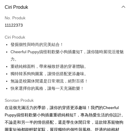
Kaedah Pembayaran
Ciri Produk
Kad Kredit (Bayaran Penuh)
No. Produk
Pengambilan di Kedai Serbaneka
11122373
LINE Pay
Ciri Produk
Apple Pay
發掘個性與時尚的完美結合！
Cheerful Puppy搞怪鞋歡樂小狗插畫短T，讓你隨時展現活潑魅
JKOPAY
力。
Easy Wallet
重磅純棉面料，帶來極致舒適的穿著體驗。
獨特韓系狗狗圖案，讓情侶搭配更添趣味。
Google Pay
無論是校園休閒還是日常潮流，絕對百搭！
Plus PAY
快來選擇你的風格，讓每一天充滿歡樂！
OP Pay Later
Sorotan Produk
Deskripsi
在這個充滿活力的季節，讓你的穿搭更添趣味！我們的Cheerful
[Terma Penggunaan untuk OP Pay Later]
AFTEE
Puppy搞怪鞋歡樂小狗插畫重磅純棉短T，專為熱愛生活的你設計。
Perkhidmatan ini disediakan oleh Taiwan Mobile dan tersedia untuk
Deskripsi
不論是和另一半的情侶搭配，還是學生休閒日常，這款韓系寵物狗
pengguna Taiwan Mobile tanpa memerlukan permohonan tambahan.
Pertama, Mengenai Perkhidmatan AFTEE Beli Sekarang Bayar Kemudian
圖案短袖都能輕鬆駕馭，展現獨特的個性與風格。舒適的純棉材