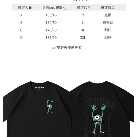
1. Perkhidmatan ini disediakan oleh Taiwan Mobile, pengguna telefon
Sila hubungi NP Taiwan Inc. di
cs_tw@netprotections.co.jp
jika anda
mudah alih boleh segera menggunakan tanpa perlu memohon lagi.
mempunyai sebarang kebimbangan mengenai pemprosesan dan
(Hanya untuk nombor langganan peribadi, tidak terbuka untuk syarikat
penggunaan pada data peribadi. Jika anda tidak bersetuju dengan data
dan kad prabayar)
peribadi yang disenaraikan seperti di atas akan dikumpul dan digunakan
2. Pilihan kaedah pembayaran "Pembayaran Ansuran Gogo", selepas
oleh AFTEE, sila jangan gunakan perkhidmatan ini.
pesanan ditubuhkan, akan secara automatik dialihkan ke proses
transaksi Gogo, selepas pengesahan nombor telefon, pilih bilangan
ansuran yang diingini, tarikh akhir pembayaran, dan setelah
mengesahkan pembayaran, transaksi akan selesai.
3. Jumlah kelulusan sebenar, bilangan ansuran dan jumlah bayaran
adalah berdasarkan halaman pengesahan transaksi seterusnya.
4. Dalam masa 30 minit selepas pesanan ditubuhkan, jika tidak pergi
untuk mengesahkan transaksi atau jika tidak lulus semakan, pesanan
akan dibatalkan secara automatik. Jika terdapat situasi "pindah untuk
semakan khusus" yang tidak lulus, ini menunjukkan bahawa sistem
penilaian tidak mencukupi, tiada penjelasan mengenai kandungan
penilaian boleh diberikan.
【Penerangan Kaedah Pembayaran】
1. Pembayaran ansuran tidak digabungkan dalam bil telekomunikasi,
"Pembayaran Ansuran Gogo" akan menghantar SMS peringatan
pembayaran selepas tarikh penyelesaian bulanan.
2. Melalui pautan SMS untuk membuka bil, anda boleh memilih untuk
membayar melalui "Kod bar kedai serbaneka / Kedai rasmi Taiwan
Mobile / Pemindahan bank / Pembayaran J街口 / iPASS MONEY" dan