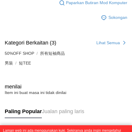
Paparkan Butiran Mod Komputer
Sokongan
Kategori Berkaitan (3)
Lihat Semua
50%OFF SHOP
所有短袖商品
男裝
短TEE
menilai
Item ini buat masa ini tidak dinilai
Paling Popular
Jualan paling laris
Laman web ini ada menggunakan kuki. Sekiranya anda ingin mengetahui