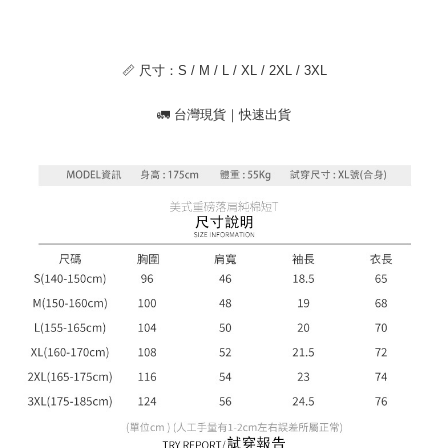
menyelesaikan pembayaran anda melalui salah satu saluran berikut: kod
kepada AFTEE dalam tempoh sama ada anda menerima pesanan.
bar kedai serbaneka, kedai runcit Taiwan Mobile, pemindahan bank,
JKOPay, atau iPASS MONEY.
Kedua, Sekatan Pembayaran
1. Jumlah yang diperakui untuk pengguna kali pertama boleh sehingga
📏 尺寸：S / M / L / XL / 2XL / 3XL
[Nota Penting]
NT$10,000. Amaun diperakui sebenar yang diluluskan akan berdasarkan
keputusan pensijilan dan semakan oleh AFTEE.
Perkhidmatan ini disediakan oleh Taiwan Mobile Co., Ltd. (“Syarikat”),
🚛 台灣現貨｜快速出貨
2. Amaun perbelanjaan minimum mestilah lebih besar daripada NT$20.
yang membolehkan pelanggan membeli barangan atau perkhidmatan
3. Pada masa ini hanya tersedia untuk ahli Taiwan.
melalui perkhidmatan ini pada masa transaksi. Hasil daripada pembelian
atau pembayaran ansuran akan dipindahkan oleh peniaga kepada
Ketiga, Syarat Perkhidmatan
Syarikat, dan pelanggan hendaklah membuat pembayaran mengikut
Perkhidmatan AFTEE Beli Sekarang Bayar Kemudian disediakan oleh NP
perjanjian menggunakan sistem bil Syarikat.
Taiwan, Inc. dan AFTEE akan membuat bil kepada pengguna. AFTEE
akan menggunakan data peribadi yang dikumpul (termasuk nama
Untuk memenuhi hubungan kontrak yang terjalin melalui persetujuan
pembeli, no. telefon, nama penerima, no. telefon, alamat penerima) untuk
penggunaan OP Pay Later, peniaga akan memberikan maklumat peribadi
penggunaan perkhidmatan. Sila rujuk kepada "Penyata Pengumpulan
anda (termasuk nama, nombor telefon, atau alamat) kepada Syarikat bagi
Data Peribadi, Pemprosesan, Penggunaan"
tujuan pengumpulan, pemprosesan dan penggunaan data yang
(https://aftee.tw/privacypolicy/
) untuk maklumat lanjut.
diperlukan untuk pengebilan ansuran, termasuk pengesahan,
pengesahan semula dan pembetulan.
Jumlah yang diperakui untuk pengguna kali pertama yang lulus
kelulusan boleh sehingga NT$10,000. Jika pengguna tidak membuat
Untuk terma perkhidmatan penuh, sila rujuk pautan berikut:
pembayaran dalam tempoh tersebut, yuran pembayaran lewat sebanyak
https://oppay.tw/userRule
" target="_blank" class="link revert-
20% setahun akan dikenakan. Pengguna bawah umur dikehendaki
style">https://oppay.tw/userRule
mendapatkan kebenaran daripada ibu bapa atau penjaga yang sah
untuk menggunakan AFTEE.
【Panduan Penggunaan Pembayaran Ansuran Gogo】