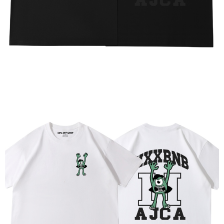
saluran lain.
【Nota Penting】
1. Perkhidmatan ini disediakan oleh "Taiwan Mobile Co., Ltd." untuk
membolehkan pengguna membeli produk atau perkhidmatan melalui
perkhidmatan ini semasa transaksi, dan kedai akan menyerahkan hak
tuntutan harga jual/beli ansuran kepada syarikat ini untuk membayar bil
menggunakan bil syarikat ini.
2. Berdasarkan tujuan kontrak persetujuan pembayaran menggunakan
"Pembayaran Ansuran Gogo", kedai akan memberikan maklumat peribadi
anda (termasuk nama, telefon atau alamat) kepada Taiwan Mobile untuk
pengumpulan, pemprosesan dan penggunaan, untuk pengesahan,
semakan dan pembetulan data yang diperlukan untuk bil ansuran oleh
Taiwan Mobile.
3. Sila baca syarat perkhidmatan pengguna secara lengkap melalui
pautan berikut: https://oppay.tw/userRule