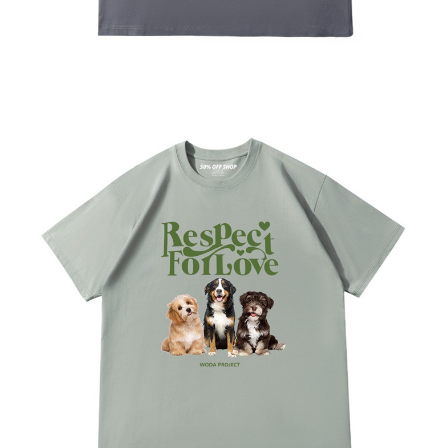
saluran lain.
【Nota Penting】
1. Perkhidmatan ini disediakan oleh "Taiwan Mobile Co., Ltd." untuk
membolehkan pengguna membeli produk atau perkhidmatan melalui
perkhidmatan ini semasa transaksi, dan kedai akan menyerahkan hak
tuntutan harga jual/beli ansuran kepada syarikat ini untuk membayar bil
menggunakan bil syarikat ini.
2. Berdasarkan tujuan kontrak persetujuan pembayaran menggunakan
"Pembayaran Ansuran Gogo", kedai akan memberikan maklumat peribadi
anda (termasuk nama, telefon atau alamat) kepada Taiwan Mobile untuk
pengumpulan, pemprosesan dan penggunaan, untuk pengesahan,
semakan dan pembetulan data yang diperlukan untuk bil ansuran oleh
Taiwan Mobile.
3. Sila baca syarat perkhidmatan pengguna secara lengkap melalui
pautan berikut: https://oppay.tw/userRule