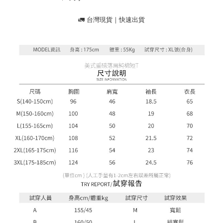
menyelesaikan pembayaran anda melalui salah satu saluran berikut: kod
kepada AFTEE dalam tempoh sama ada anda menerima pesanan.
bar kedai serbaneka, kedai runcit Taiwan Mobile, pemindahan bank,
JKOPay, atau iPASS MONEY.
🚛 台灣現貨｜快速出貨
Kedua, Sekatan Pembayaran
1. Jumlah yang diperakui untuk pengguna kali pertama boleh sehingga
[Nota Penting]
NT$10,000. Amaun diperakui sebenar yang diluluskan akan berdasarkan
keputusan pensijilan dan semakan oleh AFTEE.
Perkhidmatan ini disediakan oleh Taiwan Mobile Co., Ltd. (“Syarikat”),
2. Amaun perbelanjaan minimum mestilah lebih besar daripada NT$20.
yang membolehkan pelanggan membeli barangan atau perkhidmatan
3. Pada masa ini hanya tersedia untuk ahli Taiwan.
melalui perkhidmatan ini pada masa transaksi. Hasil daripada pembelian
atau pembayaran ansuran akan dipindahkan oleh peniaga kepada
Ketiga, Syarat Perkhidmatan
Syarikat, dan pelanggan hendaklah membuat pembayaran mengikut
Perkhidmatan AFTEE Beli Sekarang Bayar Kemudian disediakan oleh NP
perjanjian menggunakan sistem bil Syarikat.
Taiwan, Inc. dan AFTEE akan membuat bil kepada pengguna. AFTEE
akan menggunakan data peribadi yang dikumpul (termasuk nama
Untuk memenuhi hubungan kontrak yang terjalin melalui persetujuan
pembeli, no. telefon, nama penerima, no. telefon, alamat penerima) untuk
penggunaan OP Pay Later, peniaga akan memberikan maklumat peribadi
penggunaan perkhidmatan. Sila rujuk kepada "Penyata Pengumpulan
anda (termasuk nama, nombor telefon, atau alamat) kepada Syarikat bagi
Data Peribadi, Pemprosesan, Penggunaan"
tujuan pengumpulan, pemprosesan dan penggunaan data yang
(https://aftee.tw/privacypolicy/
) untuk maklumat lanjut.
diperlukan untuk pengebilan ansuran, termasuk pengesahan,
pengesahan semula dan pembetulan.
Jumlah yang diperakui untuk pengguna kali pertama yang lulus
kelulusan boleh sehingga NT$10,000. Jika pengguna tidak membuat
Untuk terma perkhidmatan penuh, sila rujuk pautan berikut:
pembayaran dalam tempoh tersebut, yuran pembayaran lewat sebanyak
https://oppay.tw/userRule
" target="_blank" class="link revert-
20% setahun akan dikenakan. Pengguna bawah umur dikehendaki
style">https://oppay.tw/userRule
mendapatkan kebenaran daripada ibu bapa atau penjaga yang sah
untuk menggunakan AFTEE.
【Panduan Penggunaan Pembayaran Ansuran Gogo】