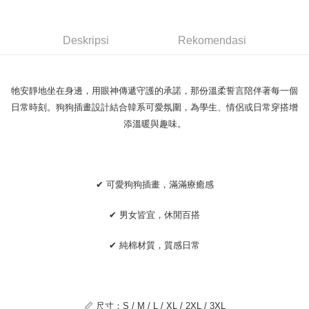
Pemindahan ATM
1. Dengan memilih AFTEE sebagai kaedah pembayaran, mesej
Jika anda memilih OP Pay Later sebagai kaedah pembayaran, sistem
pengesahan AFTEE akan muncul.
akan mengarahkan anda secara automatik ke proses transaksi OP Pay
2. Anda boleh meneruskan pembayaran selepas pengesahan SMS.
Pilihan Penghantaran
Later selepas pesanan dibuat. Anda perlu mengesahkan nombor telefon
Deskripsi
Rekomendasi
3. Tiada bayaran diperlukan apabila pesanan disahkan. Produk akan
mudah alih anda, memilih bilangan ansuran, dan menetapkan tarikh
dihantar ke alamat yang ditetapkan.
全家取貨付款
akhir pembayaran. Transaksi akan dianggap selesai setelah pembayaran
4. Setelah pesanan disahkan, anda akan menerima SMS pembayaran
disahkan.
NT$45/pesanan
manakala ahli aplikasi akan menerima pemberitahuan tolak aplikasi
牠安靜地坐在身邊，用眼神傳遞守護的承諾，那份溫柔誓言陪伴著每一個
AFTEE.
Had kredit yang diluluskan, tempoh ansuran yang tersedia, dan yuran
付款 後全家取貨
5. Tiada bayaran diperlukan apabila anda menerima produk. Sila buat
日常時刻。狗狗插畫設計結合韓系可愛氛圍，為學生、情侶或日常穿搭增
yang dikenakan adalah tertakluk kepada maklumat yang dinyatakan
pembayaran di empat kedai serbaneka utama, ATM atau perbankan
NT$45/pesanan
pada halaman pengesahan transaksi seterusnya.
添溫暖與趣味。
dalam talian dengan SMS pembayaran atau pemberitahuan tolak aplikasi
AFTEE.
7-11取貨付款
Jika transaksi tidak disahkan dalam masa 30 minit selepas pesanan
dibuat, atau jika permohonan gagal dalam proses semakan, pesanan
NT$45/pesanan | Penghantaran percuma untuk pesanan
Sila ambil perhatian bahawa tempoh pembayaran adalah 14 hari. Walau
akan dibatalkan secara automatik. Jika permohonan gagal pada
bagaimanapun, bagi mereka yang telah memuat turun Aplikasi AFTEE
NT$499 atau lebih
✔ 可愛狗狗插畫，滿滿療癒感
peringkat "semakan manual", ini bermakna kriteria pemarkahan sistem
dan mendaftar sebagai ahli AFTEE boleh menikmati tempoh pembayaran
tidak dipenuhi; butiran penilaian khusus tidak akan didedahkan.
sehingga 45 hari.
付款 後7-11取貨
✔ 男女皆宜，休閒百搭
[Arahan Pembayaran]
NT$45/pesanan | Penghantaran percuma untuk pesanan
Tempoh pembayaran dikira dari masa kedai meminta pembayaran anda,
ditambah dengan bilangan hari yang boleh dilanjutkan oleh AFTEE. Anda
NT$499 atau lebih
✔ 純棉材質，質感日常
Pembayaran ansuran melalui OP Pay Later akan dibilkan secara
boleh melanjutkan tempoh pembayaran anda sebelum anda menerima
berasingan dan tidak termasuk dalam bil telekom anda. SMS peringatan
pesanan. Walau bagaimanapun, tiada jaminan bahawa anda boleh
宅配
pembayaran akan dihantar selepas kitaran bil bulanan.
menerima pesanan anda semasa tempoh pembayaran (cth.: produk
NT$70/pesanan | Penghantaran percuma untuk pesanan
prapesanan atau produk yang mungkin mengambil masa yang lebih
Selepas mengakses bil melalui pautan dalam SMS, anda boleh
NT$499 atau lebih
lama untuk dihantar). Oleh itu, anda dikehendaki membuat pembayaran
📏 尺寸：S / M / L / XL / 2XL / 3XL