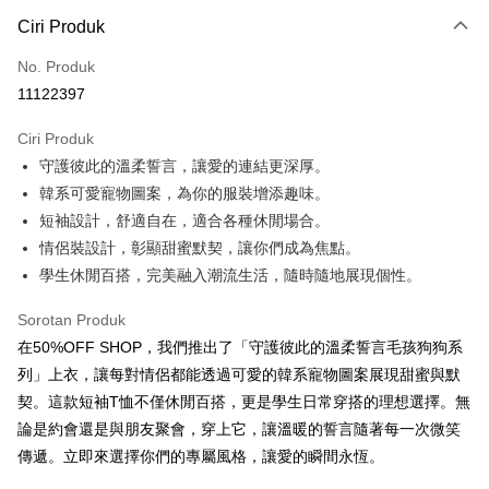
Kaedah Pembayaran
Ciri Produk
Kad Kredit (Bayaran Penuh)
No. Produk
Pengambilan di Kedai Serbaneka
11122397
LINE Pay
Ciri Produk
Apple Pay
守護彼此的溫柔誓言，讓愛的連結更深厚。
韓系可愛寵物圖案，為你的服裝增添趣味。
JKOPAY
短袖設計，舒適自在，適合各種休閒場合。
Easy Wallet
情侶裝設計，彰顯甜蜜默契，讓你們成為焦點。
學生休閒百搭，完美融入潮流生活，隨時隨地展現個性。
Google Pay
Plus PAY
Sorotan Produk
在50%OFF SHOP，我們推出了「守護彼此的溫柔誓言毛孩狗狗系
OP Pay Later
列」上衣，讓每對情侶都能透過可愛的韓系寵物圖案展現甜蜜與默
Deskripsi
契。這款短袖T恤不僅休閒百搭，更是學生日常穿搭的理想選擇。無
[Terma Penggunaan untuk OP Pay Later]
AFTEE
論是約會還是與朋友聚會，穿上它，讓溫暖的誓言隨著每一次微笑
Perkhidmatan ini disediakan oleh Taiwan Mobile dan tersedia untuk
Deskripsi
傳遞。立即來選擇你們的專屬風格，讓愛的瞬間永恆。
pengguna Taiwan Mobile tanpa memerlukan permohonan tambahan.
Pertama, Mengenai Perkhidmatan AFTEE Beli Sekarang Bayar Kemudian