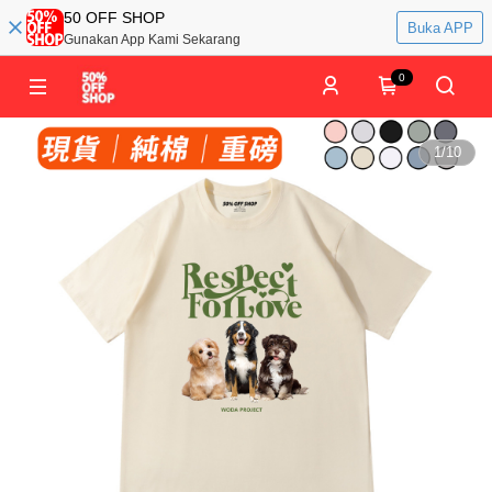
50 OFF SHOP
Buka APP
Gunakan App Kami Sekarang
0
1
/
10