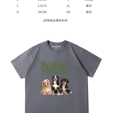
1. Perkhidmatan ini disediakan oleh Taiwan Mobile, pengguna telefon
Sila hubungi NP Taiwan Inc. di
cs_tw@netprotections.co.jp
jika anda
mudah alih boleh segera menggunakan tanpa perlu memohon lagi.
mempunyai sebarang kebimbangan mengenai pemprosesan dan
(Hanya untuk nombor langganan peribadi, tidak terbuka untuk syarikat
penggunaan pada data peribadi. Jika anda tidak bersetuju dengan data
dan kad prabayar)
peribadi yang disenaraikan seperti di atas akan dikumpul dan digunakan
2. Pilihan kaedah pembayaran "Pembayaran Ansuran Gogo", selepas
oleh AFTEE, sila jangan gunakan perkhidmatan ini.
pesanan ditubuhkan, akan secara automatik dialihkan ke proses
transaksi Gogo, selepas pengesahan nombor telefon, pilih bilangan
ansuran yang diingini, tarikh akhir pembayaran, dan setelah
mengesahkan pembayaran, transaksi akan selesai.
3. Jumlah kelulusan sebenar, bilangan ansuran dan jumlah bayaran
adalah berdasarkan halaman pengesahan transaksi seterusnya.
4. Dalam masa 30 minit selepas pesanan ditubuhkan, jika tidak pergi
untuk mengesahkan transaksi atau jika tidak lulus semakan, pesanan
akan dibatalkan secara automatik. Jika terdapat situasi "pindah untuk
semakan khusus" yang tidak lulus, ini menunjukkan bahawa sistem
penilaian tidak mencukupi, tiada penjelasan mengenai kandungan
penilaian boleh diberikan.
【Penerangan Kaedah Pembayaran】
1. Pembayaran ansuran tidak digabungkan dalam bil telekomunikasi,
"Pembayaran Ansuran Gogo" akan menghantar SMS peringatan
pembayaran selepas tarikh penyelesaian bulanan.
2. Melalui pautan SMS untuk membuka bil, anda boleh memilih untuk
membayar melalui "Kod bar kedai serbaneka / Kedai rasmi Taiwan
Mobile / Pemindahan bank / Pembayaran J街口 / iPASS MONEY" dan