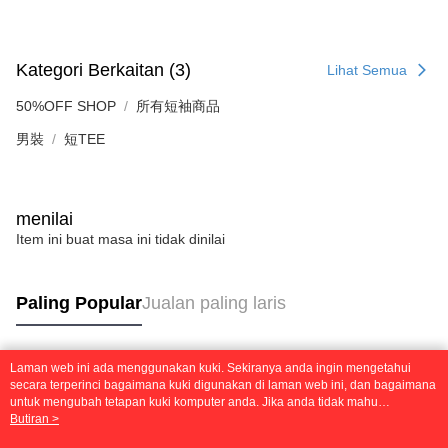
Kategori Berkaitan (3)
Lihat Semua
50%OFF SHOP
所有短袖商品
男裝
短TEE
menilai
Item ini buat masa ini tidak dinilai
Paling Popular
Jualan paling laris
Laman web ini ada menggunakan kuki. Sekiranya anda ingin mengetahui
Tag Popular
secara terperinci bagaimana kuki digunakan di laman web ini, dan bagaimana
untuk mengubah tetapan kuki komputer anda. Jika anda tidak mahu
menggunakan kuki di komputer anda, sila rujuk penerangan mengenai kuki.
Butiran >
Dasar Privasi
Laman web ini ada menggunakan kuki. Sekiranya anda ingin