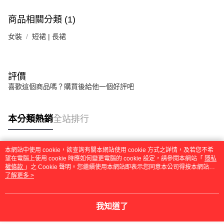
商品相關分類 (1)
女裝
短裙 | 長裙
評價
喜歡這個商品嗎？購買後給他一個好評吧
本分類熱銷
全站排行
本網站中使用 cookie，欲查詢有關本網站使用 cookie 方式之詳情，及若您不希
熱門標籤
望在電腦上使用 cookie 時應如何變更電腦的 cookie 設定，請參閱本網站「
隱私
權條款
」之 Cookie 聲明。您繼續使用本網站即表示您同意本公司得按本網站使
用條款之 Cookie 聲明使用 cookie。
了解更多 >
我知道了