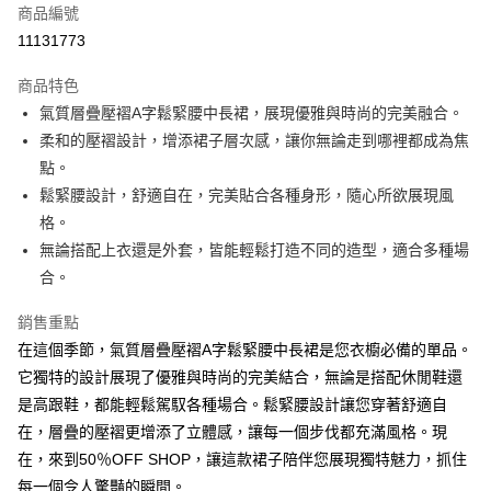
商品編號
超商取貨付款
11131773
LINE Pay
商品特色
Apple Pay
氣質層疊壓褶A字鬆緊腰中長裙，展現優雅與時尚的完美融合。
柔和的壓褶設計，增添裙子層次感，讓你無論走到哪裡都成為焦
街口支付
點。
悠遊付
鬆緊腰設計，舒適自在，完美貼合各種身形，隨心所欲展現風
格。
Google Pay
無論搭配上衣還是外套，皆能輕鬆打造不同的造型，適合多種場
全盈+PAY
合。
AFTEE先享後付
銷售重點
相關說明
在這個季節，氣質層疊壓褶A字鬆緊腰中長裙是您衣櫥必備的單品。
【關於「AFTEE先享後付」】
它獨特的設計展現了優雅與時尚的完美結合，無論是搭配休閒鞋還
ATM付款
AFTEE先享後付是「在收到商品之後才付款」的支付方式。 讓您購物簡單
便利好安心！
是高跟鞋，都能輕鬆駕馭各種場合。鬆緊腰設計讓您穿著舒適自
１．簡單：不需註冊會員、不需綁卡、不需儲值。
在，層疊的壓褶更增添了立體感，讓每一個步伐都充滿風格。現
運送方式
２．便利：只要手機號碼，簡訊認證，即可結帳。
在，來到50％OFF SHOP，讓這款裙子陪伴您展現獨特魅力，抓住
３．安心：先確認商品／服務後，再付款。
全家取貨付款
每一個令人驚豔的瞬間。