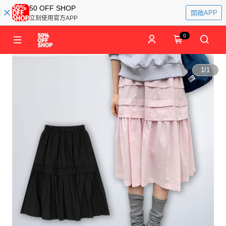
50 OFF SHOP
開啟APP
立刻使用官方APP
0
1
/
1