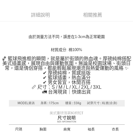
4.訂單成立30分鐘內，如未前往確認交易或遇審核未通過，訂單將自動取
１．簡單：不需註冊會員、不需綁卡、不需儲值。
運送方式
消。如遇「轉專審核」未通過狀況，表示未達大哥付你分期系統評分，恕無
２．便利：只要手機號碼，簡訊認證，即可結帳。
法說明評估內容。
詳細說明
相關推薦
３．安心：先確認商品／服務後，再付款。
全家取貨付款
【繳款方式說明】
1.分期款項不併入電信帳單，「大哥付你分期」於每月結算日後寄送繳費提
每筆NT$45
【「AFTEE先享後付」結帳流程】
醒簡訊。
１．於結帳方式選擇「AFTEE先享後付」後，將跳轉至「AFTEE先享後付」
2.透過簡訊連結打開帳單後，可選擇「超商條碼／台灣大直營門市／銀行轉
付款 後全家取貨
結帳頁面，進行簡訊認證並確認金額後，即可完成結帳。
由於測量方法不同，誤差在1-3cm為正常範圍
帳／街口支付／iPASS MONEY」等通路繳費。
２．訂單成立數日內，您將收到繳費通知簡訊。
每筆NT$45
３．收到繳費通知簡訊後14天內，點擊此簡訊中的連結，可透過四大超商／
材質成分: 棉100%
【注意事項】
ATM／網路銀行／等多元方式進行付款，方視為交易完成。
7-11取貨付款
1.本服務係由「台灣大哥大股份有限公司」（以下簡稱本公司）所提供，讓
※ 請注意：結帳手續完成當下不需立刻繳費，但若您需要取消訂單，請聯絡
🏀 籃球飛進框的瞬間，就是屬於街頭的熱血魂。厚磅純棉搭配
用戶於交易時，得透過本服務購買商品或服務，並由商店將買賣／分期付款
每筆NT$45，滿NT$499(含以上)免運費
美式插畫感，展現自由與運動氛圍。無論是校園球場、街頭日
購買商品的店家。未經商家同意取消之訂單仍視為有效，需透過AFTEE先享
買賣價金債權讓與本公司後，依約使用本公司帳單繳交帳款。
常，還是情侶穿搭，都能輕鬆展現潮流與熱愛運動的風格 ✨
後付繳納相關費用。
2.基於同意付款使用「大哥付你分期」之契約關係目的，商店將以您的個人
✔ 厚磅純棉，質感挺版
付款 後7-11取貨
※ 交易是否成功請以「AFTEE先享後付 」之結帳頁面顯示為準，若有關於
資料（包含姓名、電話或地址）提供予台灣大哥大進項蒐集、處理及利用，
✔ 籃球插畫，熱血滿分
是否繳費成功／繳費後需取消欲退款等相關疑問，請聯繫「AFTEE先享後付
每筆NT$45，滿NT$499(含以上)免運費
由本公司與您本人進行分期帳單所需資料之確認、核對及更正。
✔ 男女皆宜，休閒百搭
客戶支援中心」
https://netprotections.freshdesk.com/support/home
📏 尺寸：S / M / L / XL / 2XL / 3XL
3.完整用戶服務條款，請詳閱以下連結：
https://oppay.tw/userRule
🚛 台灣現貨｜快速出貨
宅配
【注意事項】
１．透過由恩沛科技股份有限公司提供之「AFTEE先享後付」服務完成之交
每筆NT$70，滿NT$499(含以上)免運費
易，需依本服務之必要範圍內提供個人資料，並將交易相關給付款項請求債
權轉讓予恩沛科技股份有限公司。
２．關於個人資料處理事宜，請瀏覽以下網址：
https://aftee.tw/terms/#terms3
３．未成年的使用者請事先徵得法定代理人或監護人之同意方可使用
「AFTEE先享後付」，若未經同意申辦者引起之損失，本公司不負相關責