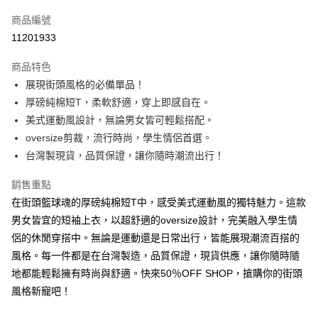
信用卡一次付款
商品編號
超商取貨付款
11201933
LINE Pay
商品特色
Apple Pay
展現街頭風格的必備單品！
厚磅純棉短T，柔軟舒適，穿上即感自在。
街口支付
美式運動風設計，無論男女皆可輕鬆搭配。
悠遊付
oversize剪裁，流行時尚，學生情侶首選。
台灣製現貨，品質保證，讓你隨時潮流出行！
Google Pay
銷售重點
全盈+PAY
在街頭籃球魂的厚磅純棉短T中，感受美式運動風的獨特魅力。這款
大哥付你分期
男女皆宜的短袖上衣，以超舒適的oversize設計，完美融入學生情
相關說明
侶的休閒穿搭中。無論是運動還是日常出行，皆能展現潮流百搭的
【大哥付你分期使用說明】
風格。每一件都是在台灣製造，品質保證，現貨供應，讓你隨時隨
AFTEE先享後付
1.本服務由台灣大哥大提供，台灣大哥大用戶可立即使用無須另外申請。
2.付款方式選擇「大哥付你分期」，訂單成立後會自動跳轉到大哥付的交易
地都能輕鬆擁有時尚與舒適。快來50％OFF SHOP，搶購你的街頭
相關說明
流程，驗證手機門號後，選擇欲分期的期數、繳款截止日，確認付款後即完
【關於「AFTEE先享後付」】
風格新寵吧！
成交易。
ATM付款
AFTEE先享後付是「在收到商品之後才付款」的支付方式。 讓您購物簡單
3.實際核准額度、可分期數及費用金額請依後續交易確認頁面所載為準。
便利好安心！