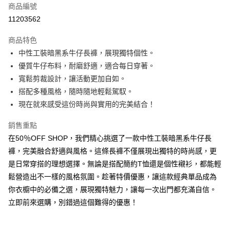
商品編號
超商取貨付款
11203562
LINE Pay
商品特色
Apple Pay
中性工裝暗黑系牛仔長褲，展現獨特個性。
優質牛仔布料，耐磨舒適，適合每日穿著。
街口支付
寬鬆剪裁設計，讓活動更加自如。
悠遊付
搭配多種風格，隨時隨地輕鬆駕馭。
現在就來感受這份時尚與實用的完美結合！
Google Pay
銷售重點
全盈+PAY
在50％OFF SHOP，我們精心挑選了一款中性工裝暗黑系牛仔長
AFTEE先享後付
褲，完美融合舒適與風格。這條長褲不僅展現出獨特的時尚感，更
相關說明
是日常穿搭的理想選擇。無論是搭配簡約T恤還是個性襯衫，都能輕
【關於「AFTEE先享後付」】
鬆營造出不一樣的風格氛圍。趁著特價優惠，讓這款經典單品成為
ATM付款
AFTEE先享後付是「在收到商品之後才付款」的支付方式。 讓您購物簡單
便利好安心！
你衣櫥中的必備之選，展現獨特魅力，讓每一次出門都充滿自信。
１．簡單：不需註冊會員、不需綁卡、不需儲值。
立即前來選購，別錯過這個難得的優惠！
運送方式
２．便利：只要手機號碼，簡訊認證，即可結帳。
３．安心：先確認商品／服務後，再付款。
全家取貨付款