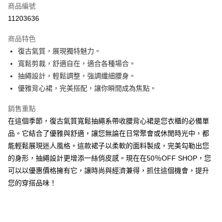
商品編號
超商取貨付款
11203636
LINE Pay
商品特色
Apple Pay
復古氣質，展現獨特魅力。
寬鬆剪裁，舒適自在，適合各種場合。
街口支付
抽繩設計，輕鬆調整，強調纖細腰身。
悠遊付
優雅背心裙，完美搭配，讓你瞬間成為焦點。
Google Pay
銷售重點
在這個季節，復古氣質寬鬆抽繩系帶收腰背心裙是您衣櫃的必備單
全盈+PAY
品。它結合了優雅與舒適，讓您無論在日常聚會或休閒時光中，都
AFTEE先享後付
能輕鬆展現迷人風格。這款裙子以柔軟的面料製成，完美勾勒出您
相關說明
的身形，抽繩設計更增添一絲俏皮感。現在在50％OFF SHOP，您
【關於「AFTEE先享後付」】
可以以優惠價格擁有它，讓時尚與經濟兼得，抓住這個機會，提升
ATM付款
AFTEE先享後付是「在收到商品之後才付款」的支付方式。 讓您購物簡單
便利好安心！
您的穿搭品味！
１．簡單：不需註冊會員、不需綁卡、不需儲值。
運送方式
２．便利：只要手機號碼，簡訊認證，即可結帳。
３．安心：先確認商品／服務後，再付款。
全家取貨付款