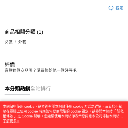
５．嚴禁一人註冊多個帳號或使用他人資訊註冊。若發現惡意使用之情形，
客服
恩沛科技股份有限公司將有權停止該用戶之使用額度並採取法律行動。
商品相關分類 (1)
女裝
外套
評價
喜歡這個商品嗎？購買後給他一個好評吧
本分類熱銷
全站排行
本網站中使用 cookie，欲查詢有關本網站使用 cookie 方式之詳情，及若您不希
熱門標籤
望在電腦上使用 cookie 時應如何變更電腦的 cookie 設定，請參閱本網站「
隱私
權條款
」之 Cookie 聲明。您繼續使用本網站即表示您同意本公司得按本網站使
用條款之 Cookie 聲明使用 cookie。
了解更多 >