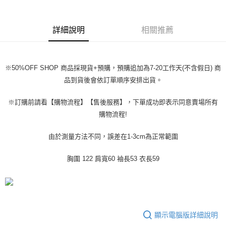
每筆NT$45
【「AFTEE先享後付」結帳流程】
１．於結帳方式選擇「AFTEE先享後付」後，將跳轉至「AFTEE先享後付」
付款 後全家取貨
結帳頁面，進行簡訊認證並確認金額後，即可完成結帳。
詳細說明
相關推薦
２．訂單成立數日內，您將收到繳費通知簡訊。
每筆NT$45
３．收到繳費通知簡訊後14天內，點擊此簡訊中的連結，可透過四大超商／
ATM／網路銀行／等多元方式進行付款，方視為交易完成。
7-11取貨付款
※ 請注意：結帳手續完成當下不需立刻繳費，但若您需要取消訂單，請聯絡
每筆NT$45，滿NT$499(含以上)免運費
※50%OFF SHOP 商品採現貨+預購，預購追加為7-20工作天(不含假日) 商
購買商品的店家。未經商家同意取消之訂單仍視為有效，需透過AFTEE先享
後付繳納相關費用。
品到貨後會依訂單順序安排出貨。
付款 後7-11取貨
※ 交易是否成功請以「AFTEE先享後付 」之結帳頁面顯示為準，若有關於
是否繳費成功／繳費後需取消欲退款等相關疑問，請聯繫「AFTEE先享後付
每筆NT$45，滿NT$499(含以上)免運費
※訂購前請看【購物流程】【售後服務】，下單成功即表示同意賣場所有
客戶支援中心」
https://netprotections.freshdesk.com/support/home
購物流程!
宅配
【注意事項】
１．透過由恩沛科技股份有限公司提供之「AFTEE先享後付」服務完成之交
每筆NT$70，滿NT$499(含以上)免運費
由於測量方法不同，誤差在1-3cm為正常範圍
易，需依本服務之必要範圍內提供個人資料，並將交易相關給付款項請求債
權轉讓予恩沛科技股份有限公司。
２．關於個人資料處理事宜，請瀏覽以下網址：
胸圍 122 肩寬60 袖長53 衣長59
https://aftee.tw/terms/#terms3
３．未成年的使用者請事先徵得法定代理人或監護人之同意方可使用
「AFTEE先享後付」，若未經同意申辦者引起之損失，本公司不負相關責
任。
４．使用「AFTEE先享後付」時，將依據個別帳號之用戶狀況，依本公司即
時審查核予不同之上限額度；若仍有額度不足之情形，本公司將視審查結果
顯示電腦版詳細說明
請求用戶進行身份認證。