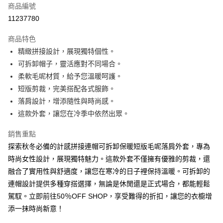
商品編號
超商取貨付款
11237780
LINE Pay
商品特色
Apple Pay
精緻拼接設計，展現獨特個性。
可拆卸帽子，靈活應對不同場合。
街口支付
柔軟毛呢材質，給予您溫暖呵護。
悠遊付
短版剪裁，完美搭配各式服飾。
落肩設計，增添隨性與時尚感。
Google Pay
這款外套，讓您在冷季中依然出眾。
全盈+PAY
銷售重點
AFTEE先享後付
探索秋冬必備的計感拼接連帽可拆卸保暖短版毛呢落肩外套，專為
相關說明
時尚女性設計，展現獨特魅力。這款外套不僅擁有優雅的剪裁，還
【關於「AFTEE先享後付」】
融合了實用性與舒適度，讓您在寒冷的日子裡保持溫暖。可拆卸的
ATM付款
AFTEE先享後付是「在收到商品之後才付款」的支付方式。 讓您購物簡單
便利好安心！
連帽設計提供多種穿搭選擇，無論是休閒還是正式場合，都能輕鬆
１．簡單：不需註冊會員、不需綁卡、不需儲值。
駕馭。立即前往50％OFF SHOP，享受難得的折扣，讓您的衣櫥增
運送方式
２．便利：只要手機號碼，簡訊認證，即可結帳。
添一抹時尚新意！
３．安心：先確認商品／服務後，再付款。
全家取貨付款