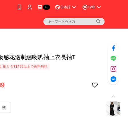
0
日本語
TWD
級感花邊刺繡喇叭袖上衣長袖T
け取り NT$499以上で送料無料
89
黑