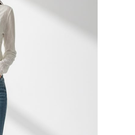
支払い期限を過ぎた場合、その金額に基づいて年利20%の遅
が加算されます。未成年の利用者は、事前に法定代理人または
意を得ればAFTEEをご利用いただけます。
の処理、利用について疑問がある、または関連する法律の権利
たい場合は、ネットプロテクションズ
rotections.co.jp
にご連絡ください。上記に示した個人情報
購入注文書とあわせてAFTEEにご提供いただく、または
にあなたの個人情報の収集、処理、利用を許可することににご同
けない場合は、当サービスを選択しないでください。