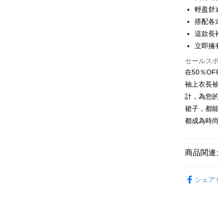
輕盈舒
JKOPAY
搭配各
這款長
Easy Walle
立即擁
Google Pa
セールス
Plus Pay
在50％O
袖上衣長
AFTEE
計，為您
説明
裙子，都
一、 AF
ATM払い
1.お支払
都成為時
ドウが表
2.SMS
3.注文す
配送方法
商品関連
す。
4.ご注文
全家取貨
女裝
針
員の場合は
配送毎にNT
シェア
5.商品受
たはアプリ
付款 後全
ングでお
配送毎にNT
代金納付期