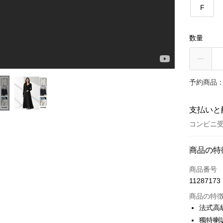
F
数量
予約商品：
支払いと
コンビニ受
お支払い
商品の特
クレジット
商品番号
11287173
コンビニ
商品の特
LINE Pay
法式高
獨特喇
Apple Pay