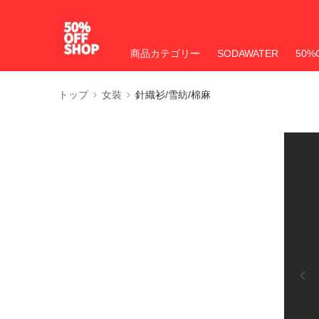
商品カテゴリー
SODAWATER
50%
トップ
女裝
針織衫/雪紡/棉麻