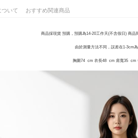
プリをダウ
7-11取貨
以内まで
について
おすすめ関連商品
配送毎にN
お支払期限
付款 後7-
もとに計算
期限を延
商品採現貨 預購，預購為14-20工作天(不含假日) 
配送毎にN
（例：予
の有無に関
宅配
由於測量方法不同，誤差在1-3cm
二、支払
配送毎にN
1.初回 
胸圍74 cm 衣長48 cm 肩寬35 cm 
き、限度
2.決済金額
3.現在、
三、利用規
プロテクシ
します。
文者の氏
これに限ら
されます。
AFTEE
明』をご
AFTEE