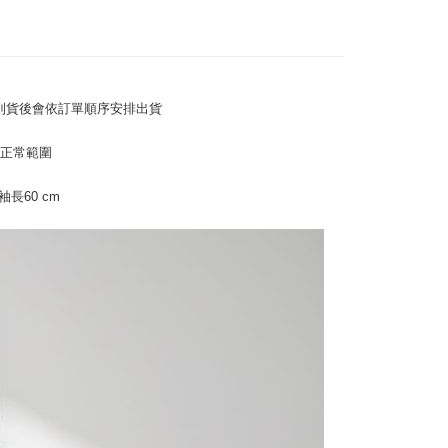
ンロードして AFTEE 会員になるとお支払い期限を最長 45 日
付款
延長できます。
T$45、NT$499以上で送料無料
は、ショップが請求した期日と、AFTEEで延長できる日数を
11取貨
されます。AFTEEで注文すると、商品を受け取るまで支払い
長できますが、商品を期限内に受け取れない場合があります
商品到貨後會依訂單順序安排出貨
T$45、NT$499以上で送料無料
約商品や商品到着日が比較的遅い商品）。そのため、商品到着
わらず、AFTEEで指定された期限内にお支払いください。
為正常範圍
い限度額
T$70、NT$499以上で送料無料
AFTEEを ご利用の際に、認証結果及び当社の審査の結果に基づ
袖長60 cm
額が設定されます。
は最低NT$20です。
台湾の会員のみご利用いただけます。
約「AFTEE代金後払い」（以下当サービスという）はネット
ョンズ（以下 AFTEE という）が提供し、AFTEEが代金を徴収
当サービスご利用の際に提供しなければならない個人情報（注
名、電話番号、受取人の氏名、電話番号、受取人住所を含むが
ない）は、AFTEEに渡され当サービスで必要な範囲内で利用
AFTEEの個人情報の収集、処理、利用について、詳細は
公式ホームページの『個人情報の収集、処理及び利用に関する声
参照ください（
https://aftee.tw/privacypolicy/
）。
の初回ご利用の際に、審査を通過すれば、最高額がNT$10,000に