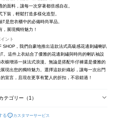
適的面料，讓每一次穿著都倍感自在。
式下裝，輕鬆打造多樣化造型。
袖T是您衣櫃中的必備時尚單品。
t
有，展現獨特魅力！
y
ポイント
FF SHOP，我們自豪地推出這款法式高級感花邊刺繡喇叭
袖T。這件上衣結合了優雅的花邊刺繡與時尚的喇叭袖設
代金後払い
的衣櫥增添一抹法式浪漫。無論是搭配牛仔褲還是優雅的
能展現出您的獨特魅力。選擇這款針織衫，讓每一次出門
TEE代金後払いについて
い方法でAFTEE代金後払いを選択すると、携帯電話認証ウィン
尚的宣言，且現在更享有驚人的折扣，不容錯過！
示されます。
で認証してお支払い手続を進めてください。
るときのお支払いは不要です。商品はご指定の住所に配送されま
カテゴリー（1）
が完了すると、携帯に支払い通知のSMSが届きます。アプリ会
付款
織衫/雪紡/棉麻
、AFTEE アプリプッシュ通知が届きます。
$45
する
カスタマーサービス
け取り時のお支払いは不要です。商品を確かめてから、SMSま
の通知に従って、4大コンビニ、またはATM/オンラインバンキ
家取貨
支払いください。
$45
限は最短で 14 日以内ですので、ご注意ください。AFTEE ア