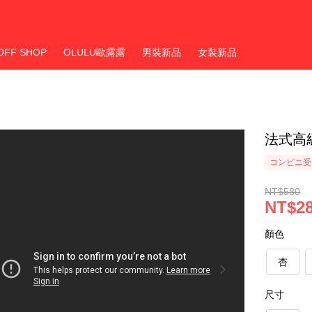
OFF SHOP
OLULU歐露露
男裝新品
女裝新品
法式高
コンビニ受
NT$580
NT$2
顏色
杏
尺寸