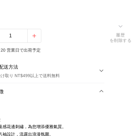
履歴
を削除する
20 営業日で出荷予定
配送方法
け取り NT$499以上で送料無料
方法
徴
カード1回払い
店頭代金引換
徴
級感花邊刺繡，為您增添優雅氣質。
叭袖設計，流露出浪漫氛圍。