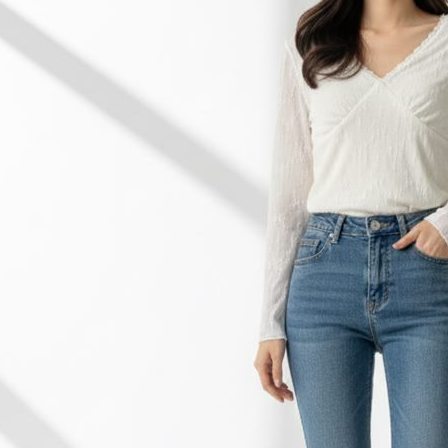
なります。
延滞納金
後見人の同
個人情報
を行使し
cs_tw@netp
を、必要な
AFTEE
意いただ