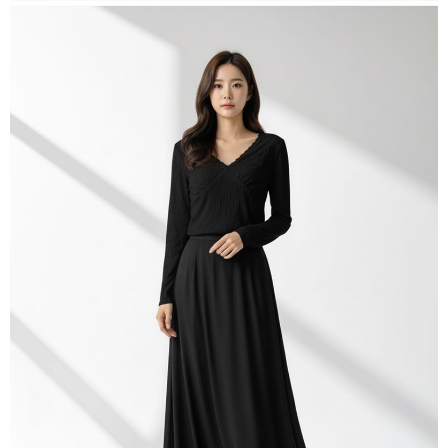
peribadi yang disenaraikan seperti di atas akan dikumpul dan digunakan
oleh AFTEE, sila jangan gunakan perkhidmatan ini.