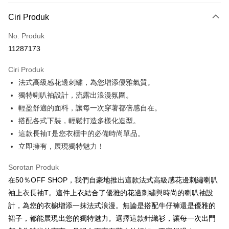
Kaedah Pembayaran
Ciri Produk
Kad Kredit (Bayaran Penuh)
No. Produk
Pengambilan di Kedai Serbaneka
11287173
LINE Pay
Ciri Produk
Apple Pay
法式高級感花邊刺繡，為您增添優雅氣質。
獨特喇叭袖設計，流露出浪漫氛圍。
JKOPAY
輕盈舒適的面料，讓每一次穿著都倍感自在。
Easy Wallet
搭配各式下裝，輕鬆打造多樣化造型。
這款長袖T是您衣櫃中的必備時尚單品。
Google Pay
立即擁有，展現獨特魅力！
Plus PAY
Sorotan Produk
AFTEE
在50％OFF SHOP，我們自豪地推出這款法式高級感花邊刺繡喇叭
Deskripsi
袖上衣長袖T。這件上衣結合了優雅的花邊刺繡與時尚的喇叭袖設
Pertama, Mengenai Perkhidmatan AFTEE Beli Sekarang Bayar Kemudian
Pemindahan ATM
計，為您的衣櫥增添一抹法式浪漫。無論是搭配牛仔褲還是優雅的
1. Dengan memilih AFTEE sebagai kaedah pembayaran, mesej
pengesahan AFTEE akan muncul.
裙子，都能展現出您的獨特魅力。選擇這款針織衫，讓每一次出門
2. Anda boleh meneruskan pembayaran selepas pengesahan SMS.
Pilihan Penghantaran