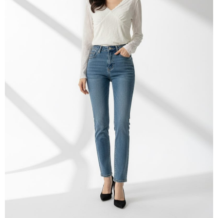
1. Jumlah yang diperakui untuk pengguna kali pertama boleh sehingga
NT$10,000. Amaun diperakui sebenar yang diluluskan akan berdasarkan
keputusan pensijilan dan semakan oleh AFTEE.
2. Amaun perbelanjaan minimum mestilah lebih besar daripada NT$20.
3. Pada masa ini hanya tersedia untuk ahli Taiwan.
Ketiga, Syarat Perkhidmatan
Perkhidmatan AFTEE Beli Sekarang Bayar Kemudian disediakan oleh NP
Taiwan, Inc. dan AFTEE akan membuat bil kepada pengguna. AFTEE
akan menggunakan data peribadi yang dikumpul (termasuk nama
pembeli, no. telefon, nama penerima, no. telefon, alamat penerima) untuk
penggunaan perkhidmatan. Sila rujuk kepada "Penyata Pengumpulan
Data Peribadi, Pemprosesan, Penggunaan"
(https://aftee.tw/privacypolicy/
) untuk maklumat lanjut.
Jumlah yang diperakui untuk pengguna kali pertama yang lulus
kelulusan boleh sehingga NT$10,000. Jika pengguna tidak membuat
pembayaran dalam tempoh tersebut, yuran pembayaran lewat sebanyak
20% setahun akan dikenakan. Pengguna bawah umur dikehendaki
mendapatkan kebenaran daripada ibu bapa atau penjaga yang sah
untuk menggunakan AFTEE.
Sila hubungi NP Taiwan Inc. di
cs_tw@netprotections.co.jp
jika anda
mempunyai sebarang kebimbangan mengenai pemprosesan dan
penggunaan pada data peribadi. Jika anda tidak bersetuju dengan data