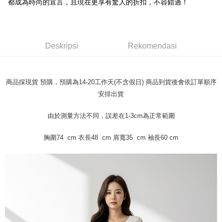
都成為時尚的宣言，且現在更享有驚人的折扣，不容錯過！
3. Tiada bayaran diperlukan apabila pesanan disahkan. Produk akan
dihantar ke alamat yang ditetapkan.
全家取貨付款
4. Setelah pesanan disahkan, anda akan menerima SMS pembayaran
NT$45/pesanan
manakala ahli aplikasi akan menerima pemberitahuan tolak aplikasi
AFTEE.
Deskripsi
Rekomendasi
付款 後全家取貨
5. Tiada bayaran diperlukan apabila anda menerima produk. Sila buat
pembayaran di empat kedai serbaneka utama, ATM atau perbankan
NT$45/pesanan
dalam talian dengan SMS pembayaran atau pemberitahuan tolak aplikasi
AFTEE.
7-11取貨付款
商品採現貨 預購，預購為14-20工作天(不含假日) 商品到貨後會依訂單順序
NT$45/pesanan | Penghantaran percuma untuk pesanan
Sila ambil perhatian bahawa tempoh pembayaran adalah 14 hari. Walau
安排出貨
bagaimanapun, bagi mereka yang telah memuat turun Aplikasi AFTEE
NT$499 atau lebih
dan mendaftar sebagai ahli AFTEE boleh menikmati tempoh pembayaran
由於測量方法不同，誤差在1-3cm為正常範圍
sehingga 45 hari.
付款 後7-11取貨
NT$45/pesanan | Penghantaran percuma untuk pesanan
胸圍74 cm 衣長48 cm 肩寬35 cm 袖長60 cm
Tempoh pembayaran dikira dari masa kedai meminta pembayaran anda,
ditambah dengan bilangan hari yang boleh dilanjutkan oleh AFTEE. Anda
NT$499 atau lebih
boleh melanjutkan tempoh pembayaran anda sebelum anda menerima
pesanan. Walau bagaimanapun, tiada jaminan bahawa anda boleh
宅配
menerima pesanan anda semasa tempoh pembayaran (cth.: produk
NT$70/pesanan | Penghantaran percuma untuk pesanan
prapesanan atau produk yang mungkin mengambil masa yang lebih
NT$499 atau lebih
lama untuk dihantar). Oleh itu, anda dikehendaki membuat pembayaran
kepada AFTEE dalam tempoh sama ada anda menerima pesanan.
Kedua, Sekatan Pembayaran