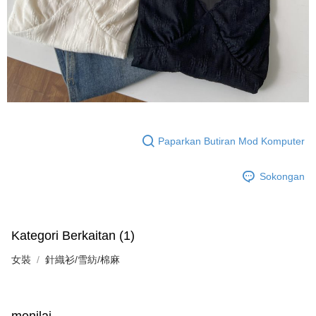
Paparkan Butiran Mod Komputer
Sokongan
Kategori Berkaitan (1)
女裝
針織衫/雪紡/棉麻