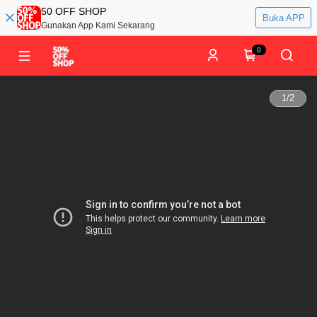
50 OFF SHOP
Buka APP
Gunakan App Kami Sekarang
0
1
/
2