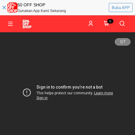
50 OFF SHOP
Buka APP
Gunakan App Kami Sekarang
0
1
/
7