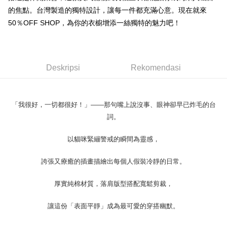
Pemindahan ATM
1. Dengan memilih AFTEE sebagai kaedah pembayaran, mesej
Jika anda memilih OP Pay Later sebagai kaedah pembayaran, sistem
的焦點。台灣製造的獨特設計，讓每一件都充滿心意。現在就來
pengesahan AFTEE akan muncul.
akan mengarahkan anda secara automatik ke proses transaksi OP Pay
2. Anda boleh meneruskan pembayaran selepas pengesahan SMS.
50％OFF SHOP，為你的衣櫥增添一絲獨特的魅力吧！
Pilihan Penghantaran
Later selepas pesanan dibuat. Anda perlu mengesahkan nombor telefon
3. Tiada bayaran diperlukan apabila pesanan disahkan. Produk akan
mudah alih anda, memilih bilangan ansuran, dan menetapkan tarikh
dihantar ke alamat yang ditetapkan.
全家取貨付款
akhir pembayaran. Transaksi akan dianggap selesai setelah pembayaran
4. Setelah pesanan disahkan, anda akan menerima SMS pembayaran
disahkan.
NT$45/pesanan
manakala ahli aplikasi akan menerima pemberitahuan tolak aplikasi
Deskripsi
Rekomendasi
AFTEE.
Had kredit yang diluluskan, tempoh ansuran yang tersedia, dan yuran
付款 後全家取貨
5. Tiada bayaran diperlukan apabila anda menerima produk. Sila buat
yang dikenakan adalah tertakluk kepada maklumat yang dinyatakan
pembayaran di empat kedai serbaneka utama, ATM atau perbankan
NT$45/pesanan
pada halaman pengesahan transaksi seterusnya.
dalam talian dengan SMS pembayaran atau pemberitahuan tolak aplikasi
AFTEE.
「我很好，一切都很好！」——那句嘴上說沒事、眼神卻早已炸毛的台
7-11取貨付款
Jika transaksi tidak disahkan dalam masa 30 minit selepas pesanan
詞。
dibuat, atau jika permohonan gagal dalam proses semakan, pesanan
NT$45/pesanan | Penghantaran percuma untuk pesanan
Sila ambil perhatian bahawa tempoh pembayaran adalah 14 hari. Walau
akan dibatalkan secara automatik. Jika permohonan gagal pada
bagaimanapun, bagi mereka yang telah memuat turun Aplikasi AFTEE
NT$499 atau lebih
peringkat "semakan manual", ini bermakna kriteria pemarkahan sistem
以貓咪緊繃警戒的瞬間為靈感，
dan mendaftar sebagai ahli AFTEE boleh menikmati tempoh pembayaran
tidak dipenuhi; butiran penilaian khusus tidak akan didedahkan.
sehingga 45 hari.
付款 後7-11取貨
誇張又療癒的插畫描繪出每個人假裝冷靜的日常。
[Arahan Pembayaran]
NT$45/pesanan | Penghantaran percuma untuk pesanan
Tempoh pembayaran dikira dari masa kedai meminta pembayaran anda,
ditambah dengan bilangan hari yang boleh dilanjutkan oleh AFTEE. Anda
NT$499 atau lebih
Pembayaran ansuran melalui OP Pay Later akan dibilkan secara
厚實純棉材質，落肩版型搭配寬鬆剪裁，
boleh melanjutkan tempoh pembayaran anda sebelum anda menerima
berasingan dan tidak termasuk dalam bil telekom anda. SMS peringatan
pesanan. Walau bagaimanapun, tiada jaminan bahawa anda boleh
宅配
pembayaran akan dihantar selepas kitaran bil bulanan.
menerima pesanan anda semasa tempoh pembayaran (cth.: produk
讓這份「表面平靜」成為最可愛的穿搭幽默。
NT$70/pesanan | Penghantaran percuma untuk pesanan
prapesanan atau produk yang mungkin mengambil masa yang lebih
Selepas mengakses bil melalui pautan dalam SMS, anda boleh
NT$499 atau lebih
lama untuk dihantar). Oleh itu, anda dikehendaki membuat pembayaran