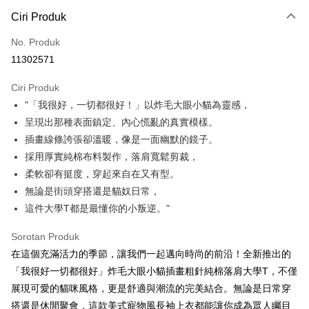
Kaedah Pembayaran
Ciri Produk
Kad Kredit (Bayaran Penuh)
No. Produk
Pengambilan di Kedai Serbaneka
11302571
LINE Pay
Ciri Produk
Apple Pay
"「我很好，一切都很好！」以炸毛大眼小貓為靈感，
呈現出那種表面鎮定、內心慌亂的真實模樣。
JKOPAY
插畫線條誇張卻溫暖，像是一面幽默的鏡子。
Easy Wallet
採用厚實純棉布料製作，落肩寬鬆剪裁，
柔軟卻有挺度，穿起來自在又有型。
Google Pay
無論是街頭穿搭還是貓奴日常，
Plus PAY
這件大學T都是最懂你的小叛逆。"
OP Pay Later
Sorotan Produk
Deskripsi
在這個充滿活力的季節，讓我們一起邁向時尚的前沿！全新推出的
[Terma Penggunaan untuk OP Pay Later]
AFTEE
「我很好一切都很好」炸毛大眼小貓插畫粗針純棉落肩大學T，不僅
Perkhidmatan ini disediakan oleh Taiwan Mobile dan tersedia untuk
Deskripsi
展現可愛的貓咪風格，更是舒適與潮流的完美結合。無論是日常穿
pengguna Taiwan Mobile tanpa memerlukan permohonan tambahan.
Pertama, Mengenai Perkhidmatan AFTEE Beli Sekarang Bayar Kemudian
搭還是休閒聚會，這款美式寵物風長袖上衣都能讓你成為眾人矚目