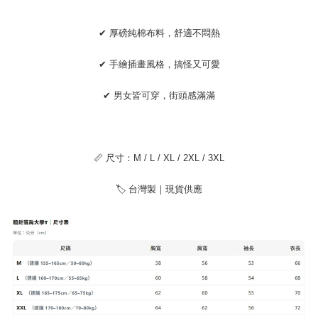
menyelesaikan pembayaran anda melalui salah satu saluran berikut: kod
kepada AFTEE dalam tempoh sama ada anda menerima pesanan.
bar kedai serbaneka, kedai runcit Taiwan Mobile, pemindahan bank,
JKOPay, atau iPASS MONEY.
Kedua, Sekatan Pembayaran
✔ 厚磅純棉布料，舒適不悶熱
1. Jumlah yang diperakui untuk pengguna kali pertama boleh sehingga
[Nota Penting]
NT$10,000. Amaun diperakui sebenar yang diluluskan akan berdasarkan
✔ 手繪插畫風格，搞怪又可愛
keputusan pensijilan dan semakan oleh AFTEE.
Perkhidmatan ini disediakan oleh Taiwan Mobile Co., Ltd. (“Syarikat”),
2. Amaun perbelanjaan minimum mestilah lebih besar daripada NT$20.
yang membolehkan pelanggan membeli barangan atau perkhidmatan
✔ 男女皆可穿，街頭感滿滿
3. Pada masa ini hanya tersedia untuk ahli Taiwan.
melalui perkhidmatan ini pada masa transaksi. Hasil daripada pembelian
atau pembayaran ansuran akan dipindahkan oleh peniaga kepada
Ketiga, Syarat Perkhidmatan
Syarikat, dan pelanggan hendaklah membuat pembayaran mengikut
Perkhidmatan AFTEE Beli Sekarang Bayar Kemudian disediakan oleh NP
perjanjian menggunakan sistem bil Syarikat.
Taiwan, Inc. dan AFTEE akan membuat bil kepada pengguna. AFTEE
📏 尺寸：M / L / XL / 2XL / 3XL
akan menggunakan data peribadi yang dikumpul (termasuk nama
Untuk memenuhi hubungan kontrak yang terjalin melalui persetujuan
pembeli, no. telefon, nama penerima, no. telefon, alamat penerima) untuk
penggunaan OP Pay Later, peniaga akan memberikan maklumat peribadi
penggunaan perkhidmatan. Sila rujuk kepada "Penyata Pengumpulan
🏷 台灣製｜現貨供應
anda (termasuk nama, nombor telefon, atau alamat) kepada Syarikat bagi
Data Peribadi, Pemprosesan, Penggunaan"
tujuan pengumpulan, pemprosesan dan penggunaan data yang
(https://aftee.tw/privacypolicy/
) untuk maklumat lanjut.
diperlukan untuk pengebilan ansuran, termasuk pengesahan,
pengesahan semula dan pembetulan.
Jumlah yang diperakui untuk pengguna kali pertama yang lulus
kelulusan boleh sehingga NT$10,000. Jika pengguna tidak membuat
Untuk terma perkhidmatan penuh, sila rujuk pautan berikut:
pembayaran dalam tempoh tersebut, yuran pembayaran lewat sebanyak
https://oppay.tw/userRule
" target="_blank" class="link revert-
20% setahun akan dikenakan. Pengguna bawah umur dikehendaki
style">https://oppay.tw/userRule
mendapatkan kebenaran daripada ibu bapa atau penjaga yang sah
untuk menggunakan AFTEE.
【Panduan Penggunaan Pembayaran Ansuran Gogo】