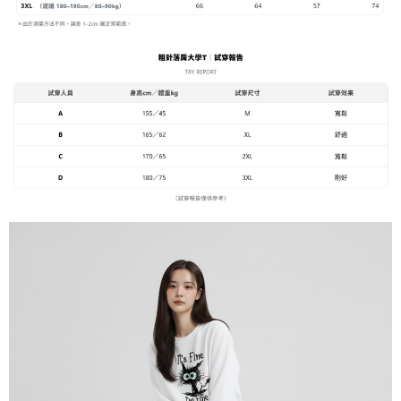
1. Perkhidmatan ini disediakan oleh Taiwan Mobile, pengguna telefon
Sila hubungi NP Taiwan Inc. di
cs_tw@netprotections.co.jp
jika anda
mudah alih boleh segera menggunakan tanpa perlu memohon lagi.
mempunyai sebarang kebimbangan mengenai pemprosesan dan
(Hanya untuk nombor langganan peribadi, tidak terbuka untuk syarikat
penggunaan pada data peribadi. Jika anda tidak bersetuju dengan data
dan kad prabayar)
peribadi yang disenaraikan seperti di atas akan dikumpul dan digunakan
2. Pilihan kaedah pembayaran "Pembayaran Ansuran Gogo", selepas
oleh AFTEE, sila jangan gunakan perkhidmatan ini.
pesanan ditubuhkan, akan secara automatik dialihkan ke proses
transaksi Gogo, selepas pengesahan nombor telefon, pilih bilangan
ansuran yang diingini, tarikh akhir pembayaran, dan setelah
mengesahkan pembayaran, transaksi akan selesai.
3. Jumlah kelulusan sebenar, bilangan ansuran dan jumlah bayaran
adalah berdasarkan halaman pengesahan transaksi seterusnya.
4. Dalam masa 30 minit selepas pesanan ditubuhkan, jika tidak pergi
untuk mengesahkan transaksi atau jika tidak lulus semakan, pesanan
akan dibatalkan secara automatik. Jika terdapat situasi "pindah untuk
semakan khusus" yang tidak lulus, ini menunjukkan bahawa sistem
penilaian tidak mencukupi, tiada penjelasan mengenai kandungan
penilaian boleh diberikan.
【Penerangan Kaedah Pembayaran】
1. Pembayaran ansuran tidak digabungkan dalam bil telekomunikasi,
"Pembayaran Ansuran Gogo" akan menghantar SMS peringatan
pembayaran selepas tarikh penyelesaian bulanan.
2. Melalui pautan SMS untuk membuka bil, anda boleh memilih untuk
membayar melalui "Kod bar kedai serbaneka / Kedai rasmi Taiwan
Mobile / Pemindahan bank / Pembayaran J街口 / iPASS MONEY" dan