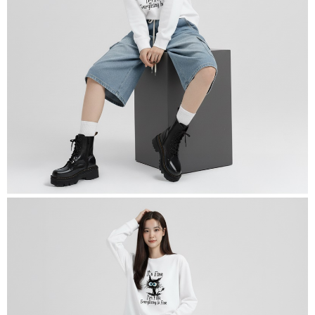
saluran lain.
【Nota Penting】
1. Perkhidmatan ini disediakan oleh "Taiwan Mobile Co., Ltd." untuk
membolehkan pengguna membeli produk atau perkhidmatan melalui
perkhidmatan ini semasa transaksi, dan kedai akan menyerahkan hak
tuntutan harga jual/beli ansuran kepada syarikat ini untuk membayar bil
menggunakan bil syarikat ini.
2. Berdasarkan tujuan kontrak persetujuan pembayaran menggunakan
"Pembayaran Ansuran Gogo", kedai akan memberikan maklumat peribadi
anda (termasuk nama, telefon atau alamat) kepada Taiwan Mobile untuk
pengumpulan, pemprosesan dan penggunaan, untuk pengesahan,
semakan dan pembetulan data yang diperlukan untuk bil ansuran oleh
Taiwan Mobile.
3. Sila baca syarat perkhidmatan pengguna secara lengkap melalui
pautan berikut: https://oppay.tw/userRule