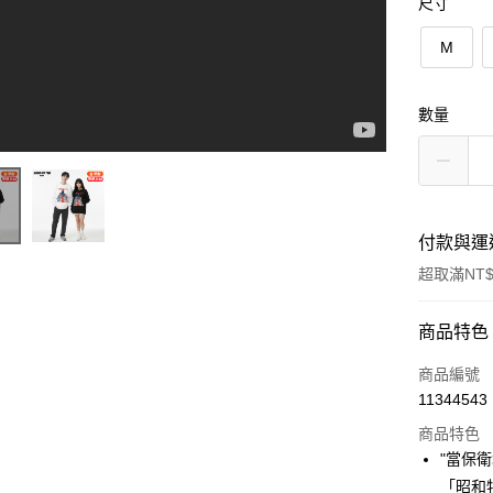
尺寸
M
數量
付款與運
超取滿NT$
付款方式
商品特色
信用卡一
商品編號
11344543
超商取貨
商品特色
LINE Pay
"當保
「昭和