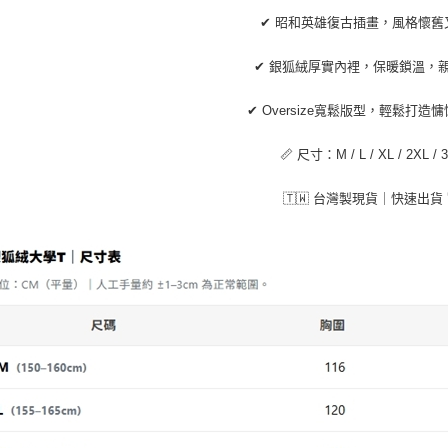
✔ 昭和英雄復古插畫，風格懷舊
✔ 銀狐絨厚實內裡，保暖鎖溫，
✔ Oversize寬鬆版型，輕鬆打造
📏 尺寸：M / L / XL / 2XL / 
🇹🇼 台灣製現貨｜快速出貨 