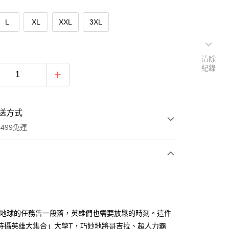
L
XL
XXL
3XL
清除
紀錄
送方式
499免運
次付款
付款
衛地球的任務告一段落，英雄們也需要放鬆的時刻。這件
特攝英雄大集合」大學T，巧妙地將哥吉拉、超人力霸