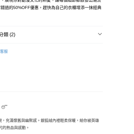
計，展現你對動漫文化的熱愛，讓每個細節都散發出潮流
：結帳手續完成當下不需立刻繳費，但若您需要取消訂單，請聯
付款
錯過的50%OFF優惠，趕快為自己的衣櫃增添一抹經典
的店家。未經商家同意取消之訂單仍視為有效，需透過AFTEE
繳納相關費用。
5，滿NT$499(含以上)免運費
否成功請以「AFTEE先享後付 」之結帳頁面顯示為準，若有關於
功／繳費後需取消欲退款等相關疑問，請聯繫「AFTEE先享後
11取貨
援中心」
https://netprotections.freshdesk.com/support/home
類 (2)
5，滿NT$499(含以上)免運費
項】
T｜大學T
恩沛科技股份有限公司提供之「AFTEE先享後付」服務完成之
客服
依本服務之必要範圍內提供個人資料，並將交易相關給付款項請
0，滿NT$499(含以上)免運費
ER
日式風格
讓予恩沛科技股份有限公司。
個人資料處理事宜，請瀏覽以下網址：
ee.tw/terms/#terms3
年的使用者請事先徵得法定代理人或監護人之同意方可使用
E先享後付」，若未經同意申辦者引起之損失，本公司不負相關責
AFTEE先享後付」時，將依據個別帳號之用戶狀況，依本公司
核予不同之上限額度；若仍有額度不足之情形，本公司將視審查
用戶進行身份認證。
一人註冊多個帳號或使用他人資訊註冊。若發現惡意使用之情
😴
科技股份有限公司將有權停止該用戶之使用額度並採取法律行
現，充滿懷舊與幽默感。銀狐絨內裡輕柔保暖，給你被英雄
代的熱血與感動。