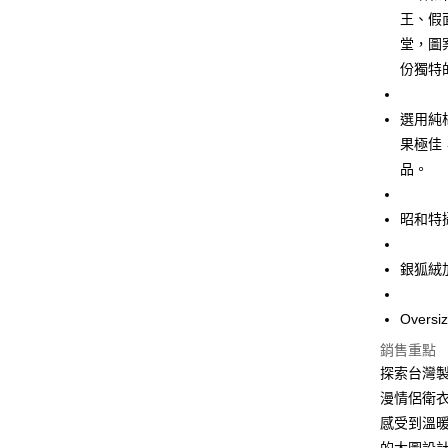
Apple Pay
王、假
街口支付
堂，圖
份獨特
悠遊付
Google Pa
選用純
果極佳
全盈+PAY
品。
AFTEE先
相關說明
昭和特
【關於「A
ATM付款
AFTEE
便利好安
銀狐絨
１．簡單
２．便利
運送方式
３．安心
Over
全家取貨
銷售重點
【「AFT
每筆NT$4
探索台灣
１．於結帳
付」結帳
漫情侶衛
付款 後全
２．訂單
感受到溫
３．收到繳
每筆NT$4
／ATM／