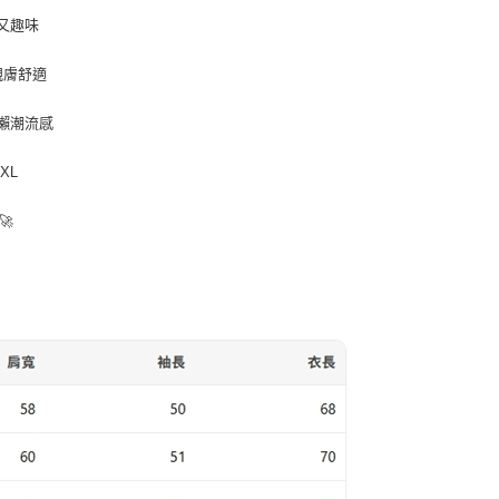
又趣味
親膚舒適
慵懶潮流感
3XL
🚀