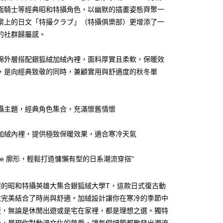
面騎士等經典昭和特攝角色，以幽默的插畫姿態齊聚一
案上的日文「特撮クラブ」（特攝俱樂部）更增添了一
的社群歸屬感。
y
棉外層搭配銀狐絨加絨內裡，面料厚實且柔軟，保暖效
，是向經典致敬的同時，兼顧實用與舒適度的秋冬單
享後付
攝主題，經典角色集合，充滿懷舊情懷
FTEE先享後付」】
先享後付是「在收到商品之後才付款」的支付方式。 讓您購物簡單
心！
加絨內裡，提供極致保暖效果，適合寒冷天氣
：不需註冊會員、不需綁卡、不需儲值。
：只要手機號碼，簡訊認證，即可結帳。
：先確認商品／服務後，再付款。
size 廓形，輕鬆打造慵懶有型的日系潮流穿搭"
付款
EE先享後付」結帳流程】
5
製的昭和特攝英雄大集合銀狐絨大學T，這款日式復古動
方式選擇「AFTEE先享後付」後，將跳轉至「AFTEE先享後
頁面，進行簡訊認證並確認金額後，即可完成結帳。
衣完美結合了時尚與舒適。加絨設計讓你在寒冷的季節中
家取貨
成立數日內，您將收到繳費通知簡訊。
暖，無論是休閒出遊或是宅在家裡，都是理想之選。獨特
費通知簡訊後14天內，點擊此簡訊中的連結，可透過四大超商
5
網路銀行／等多元方式進行付款，方視為交易完成。