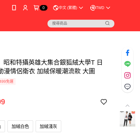
0
中文 (繁體)
TWD
│ 昭和特攝英雄大集合銀狐絨大學T 日
動漫情侶衛衣 加絨保暖潮流款 大圖
499免運
99
色
加絨白色
加絨淺灰