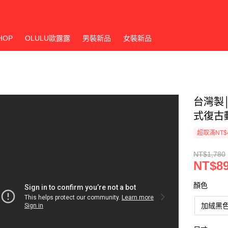
HOP
OLULU歐露露
男裝新品
女裝新品
台灣製
式復古
超取滿NT$
NT$1,780
NT$8
顏色
加絨黑