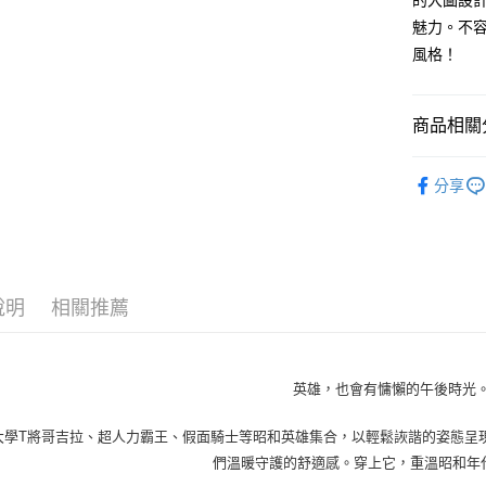
的大圖設
※ 請注意
7-11取貨
魅力。不容
絡購買商品
風格！
先享後付
每筆NT$4
※ 交易是
是否繳費成
付款 後7-
付客戶支
商品相關分
每筆NT$4
【注意事
宅配
男裝
長
１．透過由
分享
交易，需
每筆NT$7
SODAWAT
求債權轉
２．關於
https://aft
３．未成
「AFTE
說明
相關推薦
任。
４．使用「
即時審查
結果請求
５．嚴禁
英雄，也會有慵懶的午後時光。
形，恩沛
動。
大學T將哥吉拉、超人力霸王、假面騎士等昭和英雄集合，以輕鬆詼諧的姿態呈
們溫暖守護的舒適感。穿上它，重溫昭和年