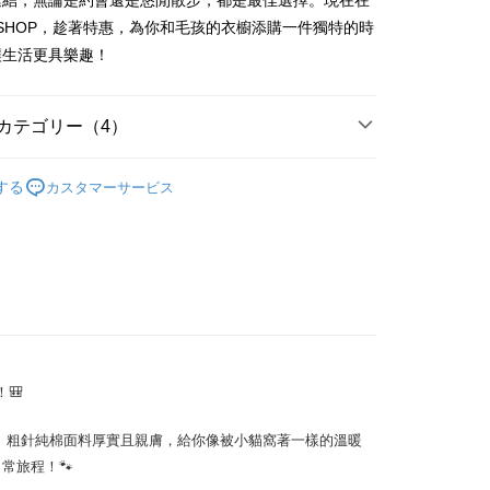
連結，無論是約會還是悠閒散步，都是最佳選擇。現在在
家取貨
支払いください。
F SHOP，趁著特惠，為你和毛孩的衣櫥添購一件獨特的時
$45
方法の説明】
讓生活更具樂趣！
限は最短で 14 日以内ですので、ご注意ください。AFTEE ア
いの金額は電信請求書に統合されず、「OP Pay Later」は毎月
ンロードして AFTEE 会員になるとお支払い期限を最長 45 日
付款
に支払いリマインダーのSMSを送信します。
延長できます。
Sのリンクを通じて請求書を開いた後、「コンビニバーコード／台
T$45、NT$499以上で送料無料
カテゴリー（4）
舗／銀行振込／街口支払い／iPASS MONEY」などのチャネル
は、ショップが請求した期日と、AFTEEで延長できる日数を
を選択できます。
11取貨
されます。AFTEEで注文すると、商品を受け取るまで支払い
SHOP
所有長袖袖商品
長できますが、商品を期限内に受け取れない場合があります
T$45、NT$499以上で送料無料
する
カスタマーサービス
項】
約商品や商品到着日が比較的遅い商品）。そのため、商品到着
T｜大學T
ービスは「台湾大哥大株式会社」（以下「当社」といいます）に
わらず、AFTEEで指定された期限内にお支払いください。
供され、ユーザーが取引時に本サービスを通じて商品やサービ
SHOP
貓貓
できるようにし、店舗が売買／分割払い売買の債権を当社に譲
い限度額
T$70、NT$499以上で送料無料
、契約に基づいて当社の請求書で帳款を支払うことになりま
AFTEEを ご利用の際に、認証結果及び当社の審査の結果に基づ
$580
額が設定されます。
 Pay Later」を利用する契約関係の目的から、店舗はあなたの個
は最低NT$20です。
名前、電話または住所を含む）を台湾大哥大に提供し、収集、
台湾の会員のみご利用いただけます。
び利用するために、当社があなた本人と分割請求書に必要な情
、照合および修正を行います。
約「AFTEE代金後払い」（以下当サービスという）はネット
なユーザーサービス規約については、以下のリンクを参照してく
🎒
ョンズ（以下 AFTEE という）が提供し、AFTEEが代金を徴収
tps://oppay.tw/userRule
当サービスご利用の際に提供しなければならない個人情報（注
名、電話番号、受取人の氏名、電話番号、受取人住所を含むが
。粗針純棉面料厚實且親膚，給你像被小貓窩著一樣的溫暖
ない）は、AFTEEに渡され当サービスで必要な範囲内で利用
常旅程！🐾
AFTEEの個人情報の収集、処理、利用について、詳細は