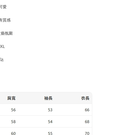
公式ホームページの『個人情報の収集、処理及び利用に関する声
参照ください（
https://aftee.tw/privacypolicy/
）。
可愛
の初回ご利用の際に、審査を通過すれば、最高額がNT$10,000に
有質感
支払い期限を過ぎた場合、その金額に基づいて年利20%の遅
が加算されます。未成年の利用者は、事前に法定代理人または
意を得ればAFTEEをご利用いただけます。
文藝氛圍
の処理、利用について疑問がある、または関連する法律の権利
3XL
たい場合は、ネットプロテクションズ
rotections.co.jp
にご連絡ください。上記に示した個人情報
🚀
購入注文書とあわせてAFTEEにご提供いただく、または
にあなたの個人情報の収集、処理、利用を許可することににご同
けない場合は、当サービスを選択しないでください。