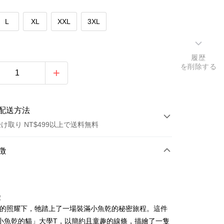
L
XL
XXL
3XL
履歴
を削除する
配送方法
け取り NT$499以上で送料無料
方法
徴
カード1回払い
店頭代金引換
徴
光的照耀下，牠踏上了一場裝滿小魚乾的秘密旅程。這件
小魚乾的貓」大學T，以簡約且童趣的線條，描繪了一隻