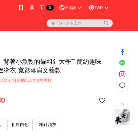
0
日本語
TWD
│ 背著小魚乾的貓粗針大學T 簡約趣味
侶衛衣 寬鬆落肩文藝款
け取り NT$499以上で送料無料
80
色
粗針白色
粗針淺灰