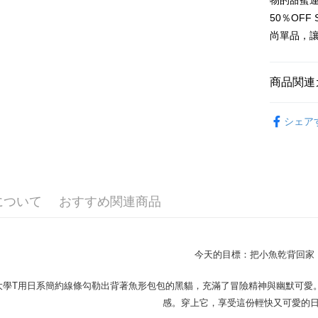
物的甜蜜
付款 後全
ングでお
50％OF
配送毎にNT
【支払い
尚單品，
代金納付期
1. 分割払
プリをダウ
7-11取貨
の締め日後
以内まで
2. SM
配送毎にN
商品関連
湾大直営店
お支払期限
で支払い
付款 後7-
もとに計算
50%OFF 
期限を延
配送毎にN
シェア
【注意事
（例：予
男裝
長
1. 本サ
の有無に関
宅配
よって提
50%OFF 
スを購入
二、支払
配送毎にN
渡した後
1.初回 
大學T│限時
す。
き、限度
について
おすすめ関連商品
2. 「OP
2.決済金額
人情報（
3.現在、
処理およ
報の確認
三、利用規
3. 完全
今天的目標：把小魚乾背回家！
プロテクシ
ださい：
ht
します。
文者の氏
大學T用日系簡約線條勾勒出背著魚形包包的黑貓，充滿了冒險精神與幽默可愛
これに限ら
感。穿上它，享受這份輕快又可愛的日
されます。