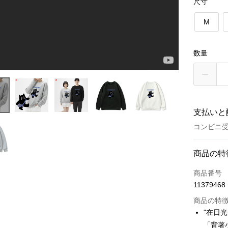
尺寸
M
数量
支払いと
コンビニ受
お支払い
商品の特
クレジット
商品番号
11379468
コンビニ
商品の特
LINE Pay
"在日
「背著
Apple Pay