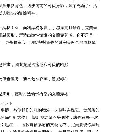
著魚形斜背包、邁步向前的可愛身影，圖案充滿了生活
默與輕快的冒險精神。
t
針純棉面料，面料結構紮實，手感厚實且舒適，完美呈
y
寬鬆廓形，營造出隨性慵懶的文藝穿著感。它不只是一
T，更是將童心、幽默與對寵物的愛完美融合的風格單
ter
趣插畫，圖案充滿治癒感和可愛的幽默
 Later 使用説明】
代金後払い
ービスは台湾大哥大によって提供され、台湾大哥大のユーザーは
請なしで即時に利用可能です。
棉厚實保暖，適合秋冬穿著，質感極佳
方法で「OP Pay Later」を選択すると、注文が成立した後に自
TEE代金後払いについて
 Pay Later の取引プロセスに移行し、携帯番号を確認後、分割
い方法でAFTEE代金後払いを選択すると、携帯電話認証ウィン
数や支払い期限を選択し、支払いを確認すると取引が完了しま
鬆廓形，輕鬆打造慵懶有型的文藝穿搭"
示されます。
で認証してお支払い手続を進めてください。
ポイント
の承認額、分割回数および費用については、後続の取引確認ペー
るときのお支払いは不要です。商品はご指定の住所に配送されま
とします。
冬季節，為你和你的寵物增添一抹趣味與溫暖。台灣製的
成立後30分以内に確認取引を行わない場合や審査が通過しない場
が完了すると、携帯に支払い通知のSMSが届きます。アプリ会
乾的貓粗針大學T，設計簡約卻不失個性，讓你在每一次
付款
は自動的にキャンセルされます。「転専審査」に未通過の状況
、AFTEE アプリプッシュ通知が届きます。
能引起注目。這款寬鬆落肩的文藝衛衣，完美展現你與寵
た場合は、システムの評価基準に達していないことを意味し、
$45
け取り時のお支払いは不要です。商品を確かめてから、SMSま
についての説明はいたしかねます。
の通知に従って、4大コンビニ、またはATM/オンラインバンキ