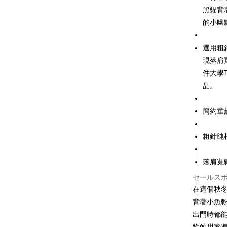
黑貓背
JKOPAY
的小幽
Easy Walle
選用粗
Google Pa
現落肩
件大學
Plus Pay
品。
OP Pay La
説明
簡約童
【OP Pay
AFTEE
1. 本サ
追加の申
説明
粗針純
2. 支払い
一、 AF
ATM払い
動的に OP
1.お支払
払いの回
落肩寬
ドウが表
す。
2.SMS
セールス
3. 実際
3.注文す
配送方法
ジを基準
在這個秋
す。
4. 注文
4.ご注文
背著小魚
全家取貨
合、注文
員の場合は
出門時都
が発生し
配送毎にNT
5.商品受
評価内容
たはアプリ