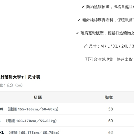
AFTEE
明』をご
✔ 簡約黑貓插畫，風格童趣且
AFTEE
✔ 粗針純棉厚實布料，保暖親膚
なります。
延滞納金
後見人の同
✔ 落肩寬鬆版型，輕鬆打造慵懶
個人情報
📏 尺寸：M / L / XL / 2XL / 
を行使し
cs_tw@netp
🇹🇼 台灣製現貨｜快速出貨 
を、必要な
AFTEE
意いただ