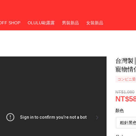
OFF SHOP
OLULU歐露露
男裝新品
女裝新品
台灣製
寵物情
コンビニ受
NT$1,080
NT$5
顏色
粗針黑