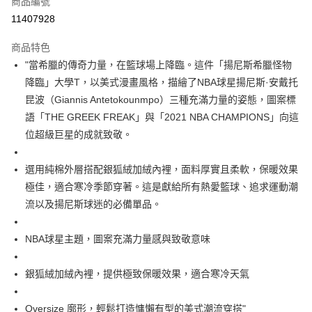
商品編號
超商取貨付款
11407928
LINE Pay
商品特色
Apple Pay
"當希臘的傳奇力量，在籃球場上降臨。這件「揚尼斯希臘怪物
降臨」大學T，以美式漫畫風格，描繪了NBA球星揚尼斯·安戴托
街口支付
昆波（Giannis Antetokounmpo）三種充滿力量的姿態，圖案標
悠遊付
語「THE GREEK FREAK」與「2021 NBA CHAMPIONS」向這
位超級巨星的成就致敬。
Google Pay
全盈+PAY
選用純棉外層搭配銀狐絨加絨內裡，面料厚實且柔軟，保暖效果
極佳，適合寒冷季節穿著。這是獻給所有熱愛籃球、追求運動潮
AFTEE先享後付
流以及揚尼斯球迷的必備單品。
相關說明
【關於「AFTEE先享後付」】
ATM付款
AFTEE先享後付是「在收到商品之後才付款」的支付方式。 讓您購物簡單
NBA球星主題，圖案充滿力量感與致敬意味
便利好安心！
１．簡單：不需註冊會員、不需綁卡、不需儲值。
運送方式
２．便利：只要手機號碼，簡訊認證，即可結帳。
銀狐絨加絨內裡，提供極致保暖效果，適合寒冷天氣
３．安心：先確認商品／服務後，再付款。
全家取貨付款
Oversize 廓形，輕鬆打造慵懶有型的美式潮流穿搭"
每筆NT$45
【「AFTEE先享後付」結帳流程】