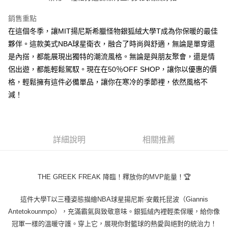
１．於結帳方式選擇「AFTEE先享後付」後，將跳轉至「AFTEE先享後付」
付款 後全家取貨
結帳頁面，進行簡訊認證並確認金額後，即可完成結帳。
銷售重點
２．訂單成立數日內，您將收到繳費通知簡訊。
每筆NT$45
在這個冬季，讓MIT揚尼斯希臘怪物銀狐絨大學T成為你保暖的最佳
３．收到繳費通知簡訊後14天內，點擊此簡訊中的連結，可透過四大超商／
夥伴。這款美式NBA球星衛衣，融合了時尚與舒適，無論是單穿還
ATM／網路銀行／等多元方式進行付款，方視為交易完成。
7-11取貨付款
※ 請注意：結帳手續完成當下不需立刻繳費，但若您需要取消訂單，請聯絡
是內搭，都能展現出獨特的潮流風格。無論是與朋友聚會，還是情
每筆NT$45，滿NT$499(含以上)免運費
購買商品的店家。未經商家同意取消之訂單仍視為有效，需透過AFTEE先享
侶出遊，都能輕鬆駕馭。現在在50％OFF SHOP，讓你以優惠的價
後付繳納相關費用。
付款 後7-11取貨
格，輕鬆擁有這件必備單品，讓你在寒冷的季節裡，依然風格不
※ 交易是否成功請以「AFTEE先享後付 」之結帳頁面顯示為準，若有關於
是否繳費成功／繳費後需取消欲退款等相關疑問，請聯繫「AFTEE先享後付
減！
每筆NT$45，滿NT$499(含以上)免運費
客戶支援中心」
https://netprotections.freshdesk.com/support/home
宅配
【注意事項】
１．透過由恩沛科技股份有限公司提供之「AFTEE先享後付」服務完成之交
每筆NT$70，滿NT$499(含以上)免運費
易，需依本服務之必要範圍內提供個人資料，並將交易相關給付款項請求債
詳細說明
相關推薦
權轉讓予恩沛科技股份有限公司。
２．關於個人資料處理事宜，請瀏覽以下網址：
https://aftee.tw/terms/#terms3
３．未成年的使用者請事先徵得法定代理人或監護人之同意方可使用
THE GREEK FREAK 降臨！釋放你的MVP能量！🏆
「AFTEE先享後付」，若未經同意申辦者引起之損失，本公司不負相關責
任。
這件大學T以三種姿態描繪NBA球星揚尼斯·安戴托昆波（Giannis
４．使用「AFTEE先享後付」時，將依據個別帳號之用戶狀況，依本公司即
時審查核予不同之上限額度；若仍有額度不足之情形，本公司將視審查結果
Antetokounmpo），充滿霸氣與致敬意味。銀狐絨內裡輕柔保暖，給你像
請求用戶進行身份認證。
冠軍一樣的溫暖守護。穿上它，展現你對籃球的熱愛與絕對的統治力！