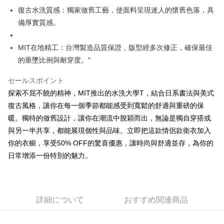
5.商品受け取り時のお支払いは不要です。商品を確かめてから、SMSまた
復古水洗質感：獨家做舊工藝，使面料呈現迷人的懷舊色落，具
付款 後全家取貨
はアプリの通知に従って、4大コンビニ、またはATM/オンラインバンキン
備厚實質感。
グでお支払いください。
配送毎にNT$45
代金納付期限は最短で 14 日以内ですので、ご注意ください。AFTEE アプ
7-11取貨付款
MIT在地精工：台灣製造品質保證，版型經多次修正，確保最佳
リをダウンロードして AFTEE 会員になるとお支払い期限を最長 45 日以内
配送毎にNT$45、NT$499以上で送料無料
的垂墜比例與耐穿度。"
まで延長できます。
付款 後7-11取貨
お支払期限は、ショップが請求した期日と、AFTEEで延長できる日数をも
セールスポイント
とに計算されます。AFTEEで注文すると、商品を受け取るまで支払い期限
配送毎にNT$45、NT$499以上で送料無料
探索不屈不饒的精神，MIT推出的水洗大學T，結合日系書法與美式
を延長できますが、商品を期限内に受け取れない場合があります（例：予
復古風格，讓你在每一個季節都能感受到寬鬆的舒適與重磅的保
約商品や商品到着日が比較的遅い商品）。そのため、商品到着の有無に関
宅配
わらず、AFTEEで指定された期限内にお支払いください。
暖。獨特的做舊設計，讓你在潮流中脫穎而出，無論是獨自穿搭或
配送毎にNT$70、NT$499以上で送料無料
與另一半共享，都能展現個性與品味。立即把這款情侶款衛衣加入
二、支払い限度額
1.初回 AFTEEを ご利用の際に、認証結果及び当社の審査の結果に基づ
你的衣櫥，享受50% OFF的驚喜優惠，讓時尚與舒適並存，為你的
き、限度額が設定されます。
日常增添一份特別的魅力。
2.決済金額は最低NT$20です。
3.現在、台湾の会員のみご利用いただけます。
三、利用規約「AFTEE代金後払い」（以下当サービスという）はネットプ
ロテクションズ（以下 AFTEE という）が提供し、AFTEEが代金を徴収し
詳細について
おすすめ関連商品
ます。当サービスご利用の際に提供しなければならない個人情報（注文者
の氏名、電話番号、受取人の氏名、電話番号、受取人住所を含むがこれに
限らない）は、AFTEEに渡され当サービスで必要な範囲内で利用されま