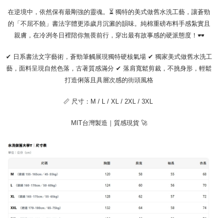
す。AFTEEの個人情報の収集、処理、利用について、詳細はAFTEE公式ホ
在逆境中，依然保有最剛強的靈魂。⏳ 獨特的美式做舊水洗工藝，讓蒼勁
ームページの『個人情報の収集、処理及び利用に関する声明』をご参照く
的「不屈不饒」書法字體更添歲月沉澱的韻味。純棉重磅布料手感紮實且
ださい（
https://aftee.tw/privacypolicy/
）。
親膚，在冷冽冬日裡陪你無畏前行，穿出最有故事感的硬派態度！🕶️
AFTEEの初回ご利用の際に、審査を通過すれば、最高額がNT$10,000にな
ります。支払い期限を過ぎた場合、その金額に基づいて年利20%の遅延滞
✔ 日系書法文字藝術，蒼勁筆觸展現獨特硬核氣場 ✔ 獨家美式做舊水洗工
納金が加算されます。未成年の利用者は、事前に法定代理人または後見人
藝，面料呈現自然色落，古著質感滿分 ✔ 落肩寬鬆剪裁，不挑身形，輕鬆
の同意を得ればAFTEEをご利用いただけます。
打造俐落且具層次感的街頭風格
個人情報の処理、利用について疑問がある、または関連する法律の権利を
行使したい場合は、ネットプロテクションズ
cs_tw@netprotections.co.jp
📏 尺寸：M / L / XL / 2XL / 3XL
にご連絡ください。上記に示した個人情報を、必要な購入注文書とあわせ
てAFTEEにご提供いただく、またはAFTEEにあなたの個人情報の収集、処
理、利用を許可することににご同意いただけない場合は、当サービスを選
MIT台灣製造｜質感現貨 🚀
択しないでください。