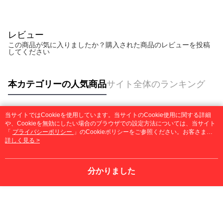
レビュー
この商品が気に入りましたか？購入された商品のレビューを投稿
してください
本カテゴリーの人気商品
サイト全体のランキング
当サイトではCookieを使用しています。当サイトのCookie使用に関する詳細
人気タグ
や、Cookieを無効にしたい場合のブラウザでの設定方法については、当サイト
「
プライバシーポリシー
」のCookieポリシーをご参照ください。お客さま
が、当サイトを引き続き使用される場合、当社がサイト利用規約のCookieポリ
詳しく見る >
シーに基づいてCookieを使用することに同意したものとみなします。
分かりました