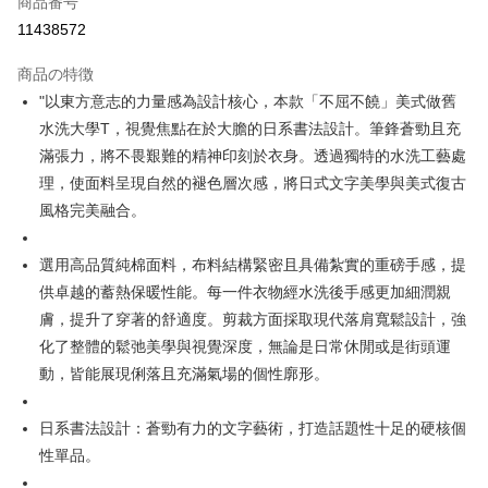
商品番号
コンビニ店頭代金引換
11438572
LINE Pay
商品の特徴
Apple Pay
"以東方意志的力量感為設計核心，本款「不屈不饒」美式做舊
水洗大學T，視覺焦點在於大膽的日系書法設計。筆鋒蒼勁且充
JKOPAY
滿張力，將不畏艱難的精神印刻於衣身。透過獨特的水洗工藝處
Easy Wallet
理，使面料呈現自然的褪色層次感，將日式文字美學與美式復古
風格完美融合。
Google Pay
Plus Pay
選用高品質純棉面料，布料結構緊密且具備紮實的重磅手感，提
供卓越的蓄熱保暖性能。每一件衣物經水洗後手感更加細潤親
AFTEE代金後払い
膚，提升了穿著的舒適度。剪裁方面採取現代落肩寬鬆設計，強
説明
化了整體的鬆弛美學與視覺深度，無論是日常休閒或是街頭運
一、 AFTEE代金後払いについて
ATM払い
1.お支払い方法でAFTEE代金後払いを選択すると、携帯電話認証ウィンド
動，皆能展現俐落且充滿氣場的個性廓形。
ウが表示されます。
2.SMSで認証してお支払い手続を進めてください。
配送方法
3.注文するときのお支払いは不要です。商品はご指定の住所に配送されま
日系書法設計：蒼勁有力的文字藝術，打造話題性十足的硬核個
す。
全家取貨付款
性單品。
4.ご注文が完了すると、携帯に支払い通知のSMSが届きます。アプリ会員
配送毎にNT$45
の場合は、AFTEE アプリプッシュ通知が届きます。