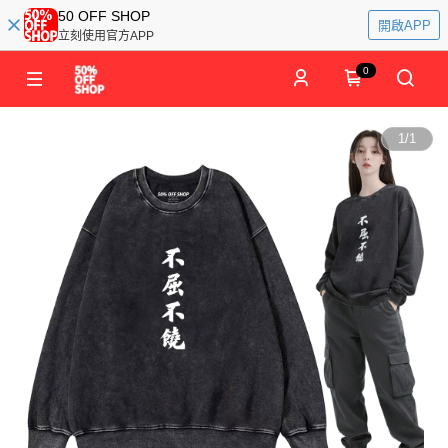
50 OFF SHOP
開啟APP
立刻使用官方APP
0
1
/
1