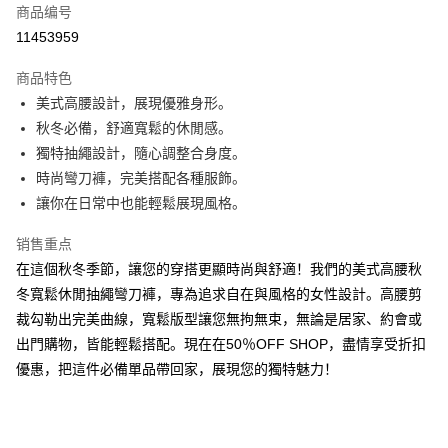
商品编号
超商取货付款
11453959
LINE Pay
商品特色
Apple Pay
美式高腰設計，展現優雅身形。
秋冬必備，舒適寬鬆的休閒感。
街口支付
獨特抽繩設計，隨心調整合身度。
悠遊付
時尚彎刀褲，完美搭配各種服飾。
讓你在日常中也能輕鬆展現風格。
Google Pay
销售重点
Plus PAY
在這個秋冬季節，讓您的穿搭更顯時尚與舒適！我們的美式高腰秋
AFTEE先享后付
冬寬鬆休閒抽繩彎刀褲，專為追求自在與風格的女性設計。高腰剪
相关说明
裁勾勒出完美曲線，寬鬆版型讓您無拘無束，無論是居家、約會或
一、關於 AFTEE先享後付
出門購物，皆能輕鬆搭配。現在在50％OFF SHOP，盡情享受折扣
ATM付款
1. 於付款方式選擇AFTEE先享後付，將跳出AFTEE先享後付手機驗證視
窗。
優惠，把這件必備單品帶回家，展現您的獨特魅力！
2. 進行簡訊驗證之後，即可完成結帳手續。
运送方式
3. 訂單確認後不需事先繳費，商品會配送至您的指定地址。
4. 下訂完成後，您的手機會收到一封繳費通知簡訊，APP會員則會收到
全家取貨付款
AFTEE APP推播通知。