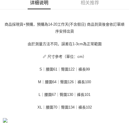
每笔NT$45
5. 收到商品當下無需繳費，確認無誤後，請再利用繳費通知簡訊或AFTEE
详细说明
相关推荐
APP於四大便利商店‧ATM/網銀等方式進行付款。
付款 後全家取貨
請留意繳費期限為 14 天。唯有下載 AFTEE App 成為 AFTEE 會員者方能享
每笔NT$45
有最長 45 天內付款之服務。
商品採現貨+預購，預購為14-20工作天(不含假日) 商品到貨後會依訂單順
7-11取貨付款
序安排出貨
繳費期限，為商家向您請款的時間，再加上使用AFTEE可延長的天數所計算
每笔NT$45，满NT$499(含以上)免运费
出。使用AFTEE下訂可以延長您收到商品前的繳費天數，但無法保證一定能
夠在期限內收到商品(例如:預購商品或預計到貨時間較長者)。因此無論收到
由於測量方法不同，誤差在1-3cm為正常範圍
付款 後7-11取貨
商品與否，仍需要請您在AFTEE規定的時間內完成繳費。
📏 尺寸參考（單位：cm）
每笔NT$45，满NT$499(含以上)免运费
二、付款限制
1. 初次使用 AFTEE 時，將依認證結果及本公司審查結果，核予每個人不同
宅配
S｜腰圍61｜臀圍122｜褲長99
之上限額度
2. 結帳金額須大於NT$30
每笔NT$70，满NT$499(含以上)免运费
3. 目前僅支援台灣會員
M｜腰圍64｜臀圍126｜褲長100
三、聲明條款
L｜腰圍67｜臀圍130｜褲長101
「AFTEE先享後付」(下稱本服務)乃由恩沛科技股份有限公司(下稱 AFTEE )
所提供，並由 AFTEE 向您收取款項。因使用本服務所須提供之個人資料(包
含但不限於訂購人姓名、電話，收件人姓名、電話、收件地址)，將交付予
XL｜腰圍70｜臀圍134｜褲長102
AFTEE 於本服務必要服務範圍內運用。關於 AFTEE 對於個人資料之蒐集、
處理、利用，詳參 AFTEE 官網之『個人資料蒐集、處理及利用告知聲明』
（
https://aftee.tw/privacypolicy/
）。