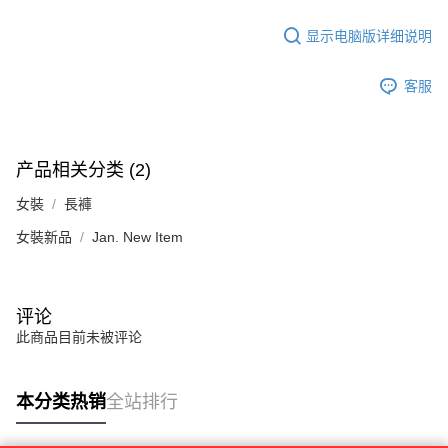
若款項超過繳費期限，將根據當次的金額加收年利率 16% 的逾期滯納金。
未成年的使用者，請事先徵得法定代理人或監護人之同意方可使用
显示电脑版详细说明
AFTEE。
若您對於個人資料之處理、利用有任何疑問，或欲行使相關法律權利，請聯
客服
繫恩沛科技股份有限公司。若您不同意我們將上開所示之個人資料，連同必
要之購買訂單資訊提供予 AFTEE ，或讓 AFTEE 蒐集處理利用您的個人資
料，請勿選用本服務。
产品相关分类 (2)
女裝
長褲
女裝新品
Jan. New Item
评论
此商品目前未被评论
本分类热销
全站排行