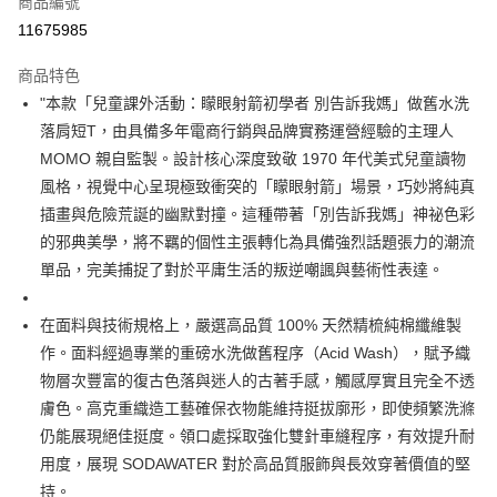
商品編號
超商取貨付款
11675985
LINE Pay
商品特色
Apple Pay
"本款「兒童課外活動：矇眼射箭初學者 別告訴我媽」做舊水洗
落肩短T，由具備多年電商行銷與品牌實務運營經驗的主理人
街口支付
MOMO 親自監製。設計核心深度致敬 1970 年代美式兒童讀物
悠遊付
風格，視覺中心呈現極致衝突的「矇眼射箭」場景，巧妙將純真
插畫與危險荒誕的幽默對撞。這種帶著「別告訴我媽」神祕色彩
Google Pay
的邪典美學，將不羈的個性主張轉化為具備強烈話題張力的潮流
全盈+PAY
單品，完美捕捉了對於平庸生活的叛逆嘲諷與藝術性表達。
大哥付你分期
在面料與技術規格上，嚴選高品質 100% 天然精梳純棉纖維製
相關說明
作。面料經過專業的重磅水洗做舊程序（Acid Wash），賦予織
【大哥付你分期使用說明】
AFTEE先享後付
1.本服務由台灣大哥大提供，台灣大哥大用戶可立即使用無須另外申請。
物層次豐富的復古色落與迷人的古著手感，觸感厚實且完全不透
2.付款方式選擇「大哥付你分期」，訂單成立後會自動跳轉到大哥付的交易
相關說明
膚色。高克重織造工藝確保衣物能維持挺拔廓形，即使頻繁洗滌
流程，驗證手機門號後，選擇欲分期的期數、繳款截止日，確認付款後即完
【關於「AFTEE先享後付」】
成交易。
仍能展現絕佳挺度。領口處採取強化雙針車縫程序，有效提升耐
ATM付款
AFTEE先享後付是「在收到商品之後才付款」的支付方式。 讓您購物簡單
3.實際核准額度、可分期數及費用金額請依後續交易確認頁面所載為準。
用度，展現 SODAWATER 對於高品質服飾與長效穿著價值的堅
便利好安心！
4.訂單成立30分鐘內，如未前往確認交易或遇審核未通過，訂單將自動取
１．簡單：不需註冊會員、不需綁卡、不需儲值。
持。
運送方式
消。如遇「轉專審核」未通過狀況，表示未達大哥付你分期系統評分，恕無