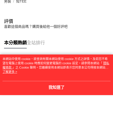
男裝
短TEE
評價
喜歡這個商品嗎？購買後給他一個好評吧
本分類熱銷
全站排行
本網站中使用 cookie，欲查詢有關本網站使用 cookie 方式之詳情，及若您不希
熱門標籤
望在電腦上使用 cookie 時應如何變更電腦的 cookie 設定，請參閱本網站「
隱私
權條款
」之 Cookie 聲明。您繼續使用本網站即表示您同意本公司得按本網站使
用條款之 Cookie 聲明使用 cookie。
了解更多 >
我知道了