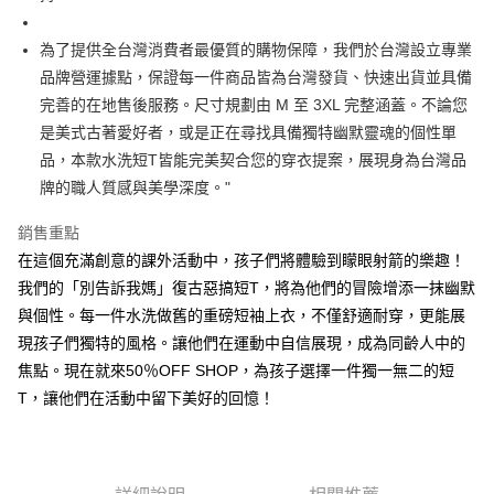
２．便利：只要手機號碼，簡訊認證，即可結帳。
法說明評估內容。
３．安心：先確認商品／服務後，再付款。
全家取貨付款
【繳款方式說明】
為了提供全台灣消費者最優質的購物保障，我們於台灣設立專業
1.分期款項不併入電信帳單，「大哥付你分期」於每月結算日後寄送繳費提
每筆NT$45
【「AFTEE先享後付」結帳流程】
品牌營運據點，保證每一件商品皆為台灣發貨、快速出貨並具備
醒簡訊。
１．於結帳方式選擇「AFTEE先享後付」後，將跳轉至「AFTEE先享後付」
2.透過簡訊連結打開帳單後，可選擇「超商條碼／台灣大直營門市／銀行轉
付款 後全家取貨
完善的在地售後服務。尺寸規劃由 M 至 3XL 完整涵蓋。不論您
結帳頁面，進行簡訊認證並確認金額後，即可完成結帳。
帳／街口支付／iPASS MONEY」等通路繳費。
２．訂單成立數日內，您將收到繳費通知簡訊。
是美式古著愛好者，或是正在尋找具備獨特幽默靈魂的個性單
每筆NT$45
３．收到繳費通知簡訊後14天內，點擊此簡訊中的連結，可透過四大超商／
【注意事項】
品，本款水洗短T皆能完美契合您的穿衣提案，展現身為台灣品
ATM／網路銀行／等多元方式進行付款，方視為交易完成。
7-11取貨付款
1.本服務係由「台灣大哥大股份有限公司」（以下簡稱本公司）所提供，讓
※ 請注意：結帳手續完成當下不需立刻繳費，但若您需要取消訂單，請聯絡
牌的職人質感與美學深度。"
用戶於交易時，得透過本服務購買商品或服務，並由商店將買賣／分期付款
每筆NT$45，滿NT$499(含以上)免運費
購買商品的店家。未經商家同意取消之訂單仍視為有效，需透過AFTEE先享
買賣價金債權讓與本公司後，依約使用本公司帳單繳交帳款。
後付繳納相關費用。
銷售重點
2.基於同意付款使用「大哥付你分期」之契約關係目的，商店將以您的個人
付款 後7-11取貨
※ 交易是否成功請以「AFTEE先享後付 」之結帳頁面顯示為準，若有關於
資料（包含姓名、電話或地址）提供予台灣大哥大進項蒐集、處理及利用，
在這個充滿創意的課外活動中，孩子們將體驗到矇眼射箭的樂趣！
是否繳費成功／繳費後需取消欲退款等相關疑問，請聯繫「AFTEE先享後付
每筆NT$45，滿NT$499(含以上)免運費
由本公司與您本人進行分期帳單所需資料之確認、核對及更正。
客戶支援中心」
https://netprotections.freshdesk.com/support/home
我們的「別告訴我媽」復古惡搞短T，將為他們的冒險增添一抹幽默
3.完整用戶服務條款，請詳閱以下連結：
https://oppay.tw/userRule
與個性。每一件水洗做舊的重磅短袖上衣，不僅舒適耐穿，更能展
宅配
【注意事項】
現孩子們獨特的風格。讓他們在運動中自信展現，成為同齡人中的
１．透過由恩沛科技股份有限公司提供之「AFTEE先享後付」服務完成之交
每筆NT$70，滿NT$499(含以上)免運費
易，需依本服務之必要範圍內提供個人資料，並將交易相關給付款項請求債
焦點。現在就來50％OFF SHOP，為孩子選擇一件獨一無二的短
權轉讓予恩沛科技股份有限公司。
T，讓他們在活動中留下美好的回憶！
２．關於個人資料處理事宜，請瀏覽以下網址：
https://aftee.tw/terms/#terms3
３．未成年的使用者請事先徵得法定代理人或監護人之同意方可使用
「AFTEE先享後付」，若未經同意申辦者引起之損失，本公司不負相關責
任。