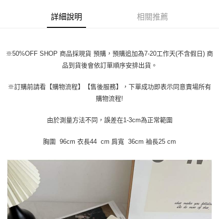
每筆NT$45
【「AFTEE先享後付」結帳流程】
１．於結帳方式選擇「AFTEE先享後付」後，將跳轉至「AFTEE先享後付」
詳細說明
相關推薦
付款 後全家取貨
結帳頁面，進行簡訊認證並確認金額後，即可完成結帳。
２．訂單成立數日內，您將收到繳費通知簡訊。
每筆NT$45
３．收到繳費通知簡訊後14天內，點擊此簡訊中的連結，可透過四大超商／
ATM／網路銀行／等多元方式進行付款，方視為交易完成。
7-11取貨付款
※50%OFF SHOP 商品採現貨 預購，預購追加為7-20工作天(不含假日) 商
※ 請注意：結帳手續完成當下不需立刻繳費，但若您需要取消訂單，請聯絡
每筆NT$45，滿NT$499(含以上)免運費
品到貨後會依訂單順序安排出貨。
購買商品的店家。未經商家同意取消之訂單仍視為有效，需透過AFTEE先享
後付繳納相關費用。
付款 後7-11取貨
※ 交易是否成功請以「AFTEE先享後付 」之結帳頁面顯示為準，若有關於
※訂購前請看【購物流程】【售後服務】，下單成功即表示同意賣場所有
是否繳費成功／繳費後需取消欲退款等相關疑問，請聯繫「AFTEE先享後付
每筆NT$45，滿NT$499(含以上)免運費
購物流程!
客戶支援中心」
https://netprotections.freshdesk.com/support/home
宅配
【注意事項】
由於測量方法不同，誤差在1-3cm為正常範圍
１．透過由恩沛科技股份有限公司提供之「AFTEE先享後付」服務完成之交
每筆NT$70，滿NT$499(含以上)免運費
易，需依本服務之必要範圍內提供個人資料，並將交易相關給付款項請求債
胸圍 96cm 衣長44 cm 肩寬 36cm 袖長25 cm
權轉讓予恩沛科技股份有限公司。
２．關於個人資料處理事宜，請瀏覽以下網址：
https://aftee.tw/terms/#terms3
３．未成年的使用者請事先徵得法定代理人或監護人之同意方可使用
「AFTEE先享後付」，若未經同意申辦者引起之損失，本公司不負相關責
任。
４．使用「AFTEE先享後付」時，將依據個別帳號之用戶狀況，依本公司即
時審查核予不同之上限額度；若仍有額度不足之情形，本公司將視審查結果
請求用戶進行身份認證。