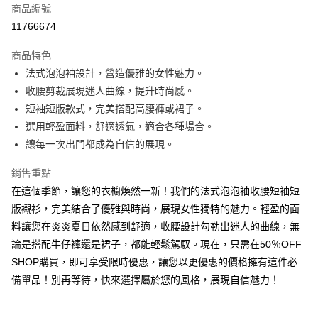
商品編號
超商取貨付款
11766674
LINE Pay
商品特色
Apple Pay
法式泡泡袖設計，營造優雅的女性魅力。
收腰剪裁展現迷人曲線，提升時尚感。
街口支付
短袖短版款式，完美搭配高腰褲或裙子。
悠遊付
選用輕盈面料，舒適透氣，適合各種場合。
讓每一次出門都成為自信的展現。
Google Pay
銷售重點
全盈+PAY
在這個季節，讓您的衣櫥煥然一新！我們的法式泡泡袖收腰短袖短
AFTEE先享後付
版襯衫，完美結合了優雅與時尚，展現女性獨特的魅力。輕盈的面
相關說明
料讓您在炎炎夏日依然感到舒適，收腰設計勾勒出迷人的曲線，無
【關於「AFTEE先享後付」】
論是搭配牛仔褲還是裙子，都能輕鬆駕馭。現在，只需在50％OFF
ATM付款
AFTEE先享後付是「在收到商品之後才付款」的支付方式。 讓您購物簡單
便利好安心！
SHOP購買，即可享受限時優惠，讓您以更優惠的價格擁有這件必
１．簡單：不需註冊會員、不需綁卡、不需儲值。
備單品！別再等待，快來選擇屬於您的風格，展現自信魅力！
運送方式
２．便利：只要手機號碼，簡訊認證，即可結帳。
３．安心：先確認商品／服務後，再付款。
全家取貨付款