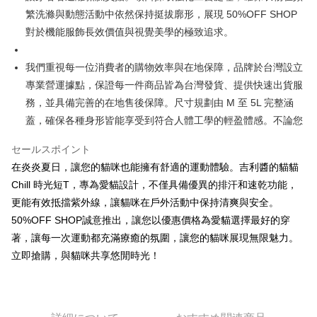
3.注文するときのお支払いは不要です。商品はご指定の住所に配送されま
4. 注文成立後30分以内に確認取引を行わない場合や審査が通過しない場
繁洗滌與動態活動中依然保持挺拔廓形，展現 50%OFF SHOP
す。
全家取貨付款
合、注文は自動的にキャンセルされます。「転専審査」に未通過の状況が
4.ご注文が完了すると、携帯に支払い通知のSMSが届きます。アプリ会員
對於機能服飾長效價值與視覺美學的極致追求。
発生した場合は、システムの評価基準に達していないことを意味し、評価
配送毎にNT$45
の場合は、AFTEE アプリプッシュ通知が届きます。
内容についての説明はいたしかねます。
5.商品受け取り時のお支払いは不要です。商品を確かめてから、SMSまた
付款 後全家取貨
はアプリの通知に従って、4大コンビニ、またはATM/オンラインバンキン
我們重視每一位消費者的購物效率與在地保障，品牌於台灣設立
グでお支払いください。
配送毎にNT$45
專業營運據點，保證每一件商品皆為台灣發貨、提供快速出貨服
【支払い方法の説明】
1. 分割払いの金額は電信請求書に統合されず、「OP Pay Later」は毎月の
務，並具備完善的在地售後保障。尺寸規劃由 M 至 5L 完整涵
代金納付期限は最短で 14 日以内ですので、ご注意ください。AFTEE アプ
7-11取貨付款
締め日後に支払いリマインダーのSMSを送信します。
リをダウンロードして AFTEE 会員になるとお支払い期限を最長 45 日以内
蓋，確保各種身形皆能享受到符合人體工學的輕盈體感。不論您
2. SMSのリンクを通じて請求書を開いた後、「コンビニバーコード／台湾
配送毎にNT$45、NT$499以上で送料無料
まで延長できます。
大直営店舗／銀行振込／街口支払い／iPASS MONEY」などのチャネルで
セールスポイント
支払いを選択できます。
付款 後7-11取貨
お支払期限は、ショップが請求した期日と、AFTEEで延長できる日数をも
在炎炎夏日，讓您的貓咪也能擁有舒適的運動體驗。吉利醬的貓貓
とに計算されます。AFTEEで注文すると、商品を受け取るまで支払い期限
配送毎にNT$45、NT$499以上で送料無料
【注意事項】
を延長できますが、商品を期限内に受け取れない場合があります（例：予
Chill 時光短T，專為愛貓設計，不僅具備優異的排汗和速乾功能，
1. 本サービスは「台湾大哥大株式会社」（以下「当社」といいます）によ
約商品や商品到着日が比較的遅い商品）。そのため、商品到着の有無に関
宅配
って提供され、ユーザーが取引時に本サービスを通じて商品やサービスを
更能有效抵擋紫外線，讓貓咪在戶外活動中保持清爽與安全。
わらず、AFTEEで指定された期限内にお支払いください。
購入できるようにし、店舗が売買／分割払い売買の債権を当社に譲渡した
配送毎にNT$70、NT$499以上で送料無料
50%OFF SHOP誠意推出，讓您以優惠價格為愛貓選擇最好的穿
後、契約に基づいて当社の請求書で帳款を支払うことになります。
二、支払い限度額
著，讓每一次運動都充滿療癒的氛圍，讓您的貓咪展現無限魅力。
2. 「OP Pay Later」を利用する契約関係の目的から、店舗はあなたの個人
1.初回 AFTEEを ご利用の際に、認証結果及び当社の審査の結果に基づ
情報（名前、電話または住所を含む）を台湾大哥大に提供し、収集、処理
立即搶購，與貓咪共享悠閒時光！
き、限度額が設定されます。
および利用するために、当社があなた本人と分割請求書に必要な情報の確
2.決済金額は最低NT$20です。
認、照合および修正を行います。
3.現在、台湾の会員のみご利用いただけます。
3. 完全なユーザーサービス規約については、以下のリンクを参照してくだ
さい：
https://oppay.tw/userRule
三、利用規約「AFTEE代金後払い」（以下当サービスという）はネットプ