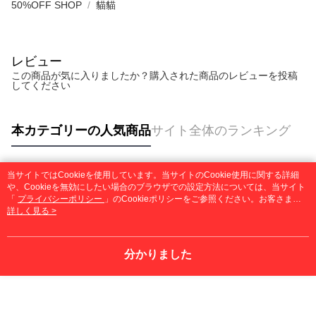
50%OFF SHOP
貓貓
レビュー
この商品が気に入りましたか？購入された商品のレビューを投稿
してください
本カテゴリーの人気商品
サイト全体のランキング
当サイトではCookieを使用しています。当サイトのCookie使用に関する詳細
人気タグ
や、Cookieを無効にしたい場合のブラウザでの設定方法については、当サイト
「
プライバシーポリシー
」のCookieポリシーをご参照ください。お客さま
が、当サイトを引き続き使用される場合、当社がサイト利用規約のCookieポリ
詳しく見る >
シーに基づいてCookieを使用することに同意したものとみなします。
分かりました