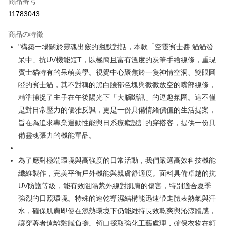
商品番号
コンビニ店頭代金引換
11783043
LINE Pay
商品の特徴
Apple Pay
"構築一場關於靈魂出竅的幽默對話，本款「空靈賓士醬 貓貓發
呆中」抗UV機能短T，以極簡且富有溫度的炭筆手繪線條，重現
JKOPAY
賓士貓特有的呆萌美學。視覺中心聚焦於一隻神情空洞、雙眼圓
Easy Wallet
瞪的賓士貓，其不對稱的黑白臉部色塊與微微放空的嘴部線條，
精準捕捉了主子在午後陽光下「大腦斷訊」的逗趣氛圍。這不僅
Google Pay
是對日常壓力的優雅反諷，更是一份具備情緒價值的生活提案，
Plus Pay
旨在為追求專業運動性能與日系療癒設計的穿搭客，提供一份具
備靈魂張力的機能單品。
OP Pay Later
説明
為了應對極端環境與高強度的日常活動，我們嚴選高效科技機能
【OP Pay Later 使用説明】
AFTEE代金後払い
1. 本サービスは台湾大哥大によって提供され、台湾大哥大のユーザーは追
纖維製作，完美平衡戶外機能與親膚舒適度。面料具備卓越的抗
加の申請なしで即時に利用可能です。
説明
UV防護等級，能有效阻隔紫外線對肌膚的傷害，特別適合夏季
2. 支払い方法で「OP Pay Later」を選択すると、注文が成立した後に自動
一、 AFTEE代金後払いについて
的に OP Pay Later の取引プロセスに移行し、携帯番号を確認後、分割払
強烈的日照環境。特殊的速乾導濕結構能迅速帶走體表熱氣與汗
ATM払い
1.お支払い方法でAFTEE代金後払いを選択すると、携帯電話認証ウィンド
いの回数や支払い期限を選択し、支払いを確認すると取引が完了します。
ウが表示されます。
水，確保肌膚即使在濕熱環境下仍能維持長效乾爽與沁涼體感，
3. 実際の承認額、分割回数および費用については、後続の取引確認ページ
2.SMSで認証してお支払い手続を進めてください。
配送方法
讓穿著者遠離黏膩負擔。領口採取強化工藝處理，確保衣物在頻
を基準とします。