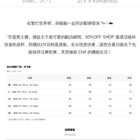
詳細について
おすすめ関連商品
ロテクションズ（以下 AFTEE という）が提供し、AFTEEが代金を徴収し
ます。当サービスご利用の際に提供しなければならない個人情報（注文者
の氏名、電話番号、受取人の氏名、電話番号、受取人住所を含むがこれに
限らない）は、AFTEEに渡され当サービスで必要な範囲内で利用されま
在繁忙世界裡，與貓貓一起同步斷網發呆 🐾✨☁️
す。AFTEEの個人情報の収集、処理、利用について、詳細はAFTEE公式ホ
ームページの『個人情報の収集、処理及び利用に関する声明』をご参照く
ださい（
https://aftee.tw/privacypolicy/
）。
「空靈賓士醬」捕捉主子最可愛的斷訊瞬間。50%OFF SHOP 嚴選頂級科
技速乾面料，防曬抗UV且輕盈透氣。全台現貨供應，讓您在夏日陽光下也
AFTEEの初回ご利用の際に、審査を通過すれば、最高額がNT$10,000にな
能保持涼爽乾爽，享受極致 Chill 的機能生活！
ります。支払い期限を過ぎた場合、その金額に基づいて年利20%の遅延滞
納金が加算されます。未成年の利用者は、事前に法定代理人または後見人
の同意を得ればAFTEEをご利用いただけます。
個人情報の処理、利用について疑問がある、または関連する法律の権利を
行使したい場合は、ネットプロテクションズ
cs_tw@netprotections.co.jp
にご連絡ください。上記に示した個人情報を、必要な購入注文書とあわせ
てAFTEEにご提供いただく、またはAFTEEにあなたの個人情報の収集、処
理、利用を許可することににご同意いただけない場合は、当サービスを選
択しないでください。