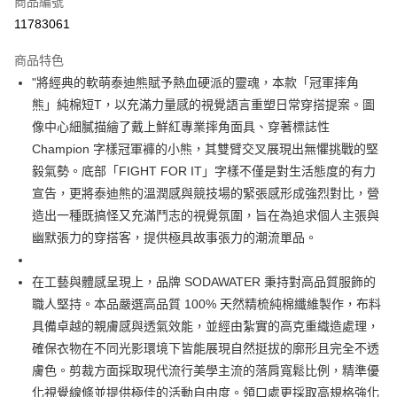
商品編號
超商取貨付款
11783061
LINE Pay
商品特色
Apple Pay
"將經典的軟萌泰迪熊賦予熱血硬派的靈魂，本款「冠軍摔角
熊」純棉短T，以充滿力量感的視覺語言重塑日常穿搭提案。圖
街口支付
像中心細膩描繪了戴上鮮紅專業摔角面具、穿著標誌性
悠遊付
Champion 字樣冠軍褲的小熊，其雙臂交叉展現出無懼挑戰的堅
毅氣勢。底部「FIGHT FOR IT」字樣不僅是對生活態度的有力
Google Pay
宣告，更將泰迪熊的溫潤感與競技場的緊張感形成強烈對比，營
全盈+PAY
造出一種既搞怪又充滿鬥志的視覺氛圍，旨在為追求個人主張與
幽默張力的穿搭客，提供極具故事張力的潮流單品。
大哥付你分期
相關說明
在工藝與體感呈現上，品牌 SODAWATER 秉持對高品質服飾的
【大哥付你分期使用說明】
AFTEE先享後付
1.本服務由台灣大哥大提供，台灣大哥大用戶可立即使用無須另外申請。
職人堅持。本品嚴選高品質 100% 天然精梳純棉纖維製作，布料
2.付款方式選擇「大哥付你分期」，訂單成立後會自動跳轉到大哥付的交易
相關說明
具備卓越的親膚感與透氣效能，並經由紮實的高克重織造處理，
流程，驗證手機門號後，選擇欲分期的期數、繳款截止日，確認付款後即完
【關於「AFTEE先享後付」】
成交易。
確保衣物在不同光影環境下皆能展現自然挺拔的廓形且完全不透
ATM付款
AFTEE先享後付是「在收到商品之後才付款」的支付方式。 讓您購物簡單
3.實際核准額度、可分期數及費用金額請依後續交易確認頁面所載為準。
膚色。剪裁方面採取現代流行美學主流的落肩寬鬆比例，精準優
便利好安心！
4.訂單成立30分鐘內，如未前往確認交易或遇審核未通過，訂單將自動取
１．簡單：不需註冊會員、不需綁卡、不需儲值。
化視覺線條並提供極佳的活動自由度。領口處更採取高規格強化
運送方式
消。如遇「轉專審核」未通過狀況，表示未達大哥付你分期系統評分，恕無