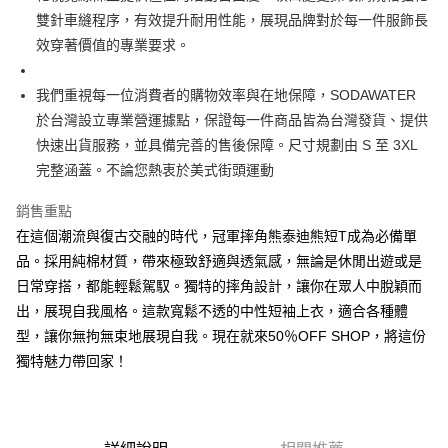
２．便利：只要手機號碼，簡訊認證，即可結帳。
法說明評估內容。
雙針車縫程序，有效提升耐用性能，展現品牌對於每一件服飾長
３．安心：先確認商品／服務後，再付款。
全家取貨付款
【繳款方式說明】
效穿著價值的專業要求。
1.分期款項不併入電信帳單，「大哥付你分期」於每月結算日後寄送繳費提
每筆NT$45
【「AFTEE先享後付」結帳流程】
醒簡訊。
１．於結帳方式選擇「AFTEE先享後付」後，將跳轉至「AFTEE先享後付」
2.透過簡訊連結打開帳單後，可選擇「超商條碼／台灣大直營門市／銀行轉
付款 後全家取貨
我們重視每一位消費者的購物效率與在地保障，SODAWATER
結帳頁面，進行簡訊認證並確認金額後，即可完成結帳。
帳／街口支付／iPASS MONEY」等通路繳費。
２．訂單成立數日內，您將收到繳費通知簡訊。
於台灣設立專業營運據點，保證每一件商品皆為台灣發貨、提供
每筆NT$45
３．收到繳費通知簡訊後14天內，點擊此簡訊中的連結，可透過四大超商／
【注意事項】
快速出貨服務，並具備完善的售後保障。尺寸規劃由 S 至 3XL
ATM／網路銀行／等多元方式進行付款，方視為交易完成。
7-11取貨付款
1.本服務係由「台灣大哥大股份有限公司」（以下簡稱本公司）所提供，讓
※ 請注意：結帳手續完成當下不需立刻繳費，但若您需要取消訂單，請聯絡
完整涵蓋。不論您熱衷於美式街頭運動
用戶於交易時，得透過本服務購買商品或服務，並由商店將買賣／分期付款
每筆NT$45，滿NT$499(含以上)免運費
購買商品的店家。未經商家同意取消之訂單仍視為有效，需透過AFTEE先享
買賣價金債權讓與本公司後，依約使用本公司帳單繳交帳款。
後付繳納相關費用。
銷售重點
2.基於同意付款使用「大哥付你分期」之契約關係目的，商店將以您的個人
付款 後7-11取貨
※ 交易是否成功請以「AFTEE先享後付 」之結帳頁面顯示為準，若有關於
資料（包含姓名、電話或地址）提供予台灣大哥大進項蒐集、處理及利用，
在這個潮流與復古交融的時代，冠軍摔角熊泰迪熊短T成為必備單
是否繳費成功／繳費後需取消欲退款等相關疑問，請聯繫「AFTEE先享後付
每筆NT$45，滿NT$499(含以上)免運費
由本公司與您本人進行分期帳單所需資料之確認、核對及更正。
客戶支援中心」
https://netprotections.freshdesk.com/support/home
品。採用純棉材質，帶來極致舒適與透氣感，無論是休閒出遊或是
3.完整用戶服務條款，請詳閱以下連結：
https://oppay.tw/userRule
日常穿搭，都能輕鬆駕馭。獨特的摔角設計，讓你在眾人中脫穎而
宅配
【注意事項】
出，展現自我風格。這款寬鬆不透的中性短袖上衣，適合各種體
１．透過由恩沛科技股份有限公司提供之「AFTEE先享後付」服務完成之交
每筆NT$70，滿NT$499(含以上)免運費
易，需依本服務之必要範圍內提供個人資料，並將交易相關給付款項請求債
型，讓你無拘無束地展現自我。現在就來50％OFF SHOP，將這份
權轉讓予恩沛科技股份有限公司。
獨特魅力帶回家！
２．關於個人資料處理事宜，請瀏覽以下網址：
https://aftee.tw/terms/#terms3
３．未成年的使用者請事先徵得法定代理人或監護人之同意方可使用
「AFTEE先享後付」，若未經同意申辦者引起之損失，本公司不負相關責
任。