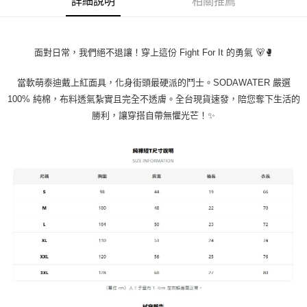
詳細說明
相關推薦
４．使用「AFTEE先享後付」時，將依據個別帳號之用戶狀況，依本公司即
時審查核予不同之上限額度；若仍有額度不足之情形，本公司將視審查結果
請求用戶進行身份認證。
５．嚴禁一人註冊多個帳號或使用他人資訊註冊。若發現惡意使用之情形，
面對日常，我們絕不退讓！穿上這份 Fight For It 的勇氣 🐻🥊
恩沛科技股份有限公司將有權停止該用戶之使用額度並採取法律行動。
當軟萌泰迪戴上紅面具，化身街頭最硬派的鬥士。SODAWATER 嚴選
100% 純棉，布料透氣紮實且完全不透膚。全台現貨速發，陪您奪下生活的
勝利，讓穿搭自帶無懼光芒！✨