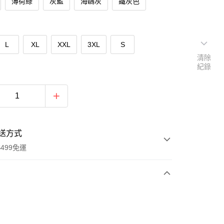
薄荷綠
灰藍
海鷗灰
鐵灰色
L
XL
XXL
3XL
S
清除
紀錄
送方式
499免運
次付款
付款