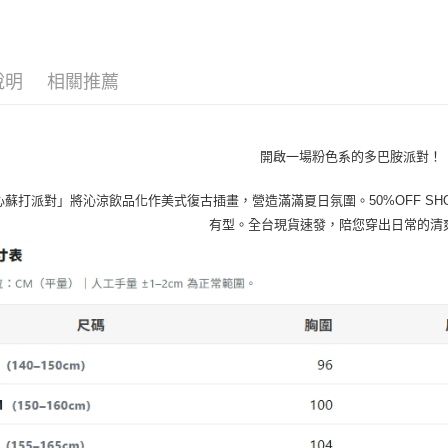
５．嚴禁
女裝新品
形，恩沛
動。
說明
相關推薦
開啟一場粉色系的多巴胺派對！ 
心蘇打派對」將沁涼飲品化作美式復古插畫，營造滿滿夏日氛圍。50%OFF S
有型。全台現貨速發，陪您穿出日常的清爽