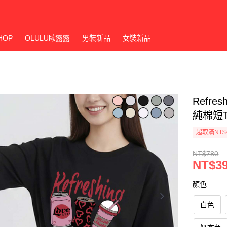
HOP
OLULU歐露露
男裝新品
女裝新品
Refr
純棉短
超取滿NT$
NT$780
NT$3
顏色
白色