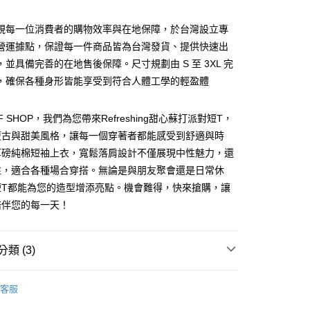
付款
項不併入電信帳單，「大哥付你分期」於每月結算日後寄送繳費提
EE先享後付」結帳流程】
5
方式選擇「AFTEE先享後付」後，將跳轉至「AFTEE先享後
視每一位消費者的購物效率與在地保障，於台灣設立專
訊連結打開帳單後，可選擇「超商條碼／台灣大直營門市／銀行轉
頁面，進行簡訊認證並確認金額後，即可完成結帳。
付／iPASS MONEY」等通路繳費。
家取貨
成立數日內，您將收到繳費通知簡訊。
營運據點，保證每一件商品皆為台灣發貨、提供快速出
費通知簡訊後14天內，點擊此簡訊中的連結，可透過四大超商
5
，並具備完善的在地售後保障。尺寸規劃由 S 至 3XL 完
項】
網路銀行／等多元方式進行付款，方視為交易完成。
係由「台灣大哥大股份有限公司」（以下簡稱本公司）所提供，讓
，確保各種身形皆能享受到符合人體工學的輕盈體
：結帳手續完成當下不需立刻繳費，但若您需要取消訂單，請聯
付款
易時，得透過本服務購買商品或服務，並由商店將買賣／分期付
的店家。未經商家同意取消之訂單仍視為有效，需透過AFTEE
金債權讓與本公司後，依約使用本公司帳單繳交帳款。
繳納相關費用。
5，滿NT$499(含以上)免運費
意付款使用「大哥付你分期」之契約關係目的，商店將以您的個人
F SHOP，我們為您帶來Refreshing甜心蘇打派對短T，
否成功請以「AFTEE先享後付 」之結帳頁面顯示為準，若有關於
含姓名、電話或地址）提供予台灣大哥大進項蒐集、處理及利
功／繳費後需取消欲退款等相關疑問，請聯繫「AFTEE先享後
11取貨
復古與甜美風格，讓每一個穿著者都能感受到舒適與時
公司與您本人進行分期帳單所需資料之確認、核對及更正。
援中心」
https://netprotections.freshdesk.com/support/home
5，滿NT$499(含以上)免運費
厚磅純棉短袖上衣，寬鬆落肩設計不僅展現中性魅力，還
戶服務條款，請詳閱以下連結：
https://oppay.tw/userRule
項】
性，適合各種場合穿搭。無論是與朋友聚會還是日常休
恩沛科技股份有限公司提供之「AFTEE先享後付」服務完成之
短T都能為您的造型增添亮點。機會難得，快來搶購，讓
依本服務之必要範圍內提供個人資料，並將交易相關給付款項請
0，滿NT$499(含以上)免運費
陪伴您的每一天！
讓予恩沛科技股份有限公司。
個人資料處理事宜，請瀏覽以下網址：
ee.tw/terms/#terms3
年的使用者請事先徵得法定代理人或監護人之同意方可使用
類 (3)
E先享後付」，若未經同意申辦者引起之損失，本公司不負相關責
SHOP
所有短袖商品
AFTEE先享後付」時，將依據個別帳號之用戶狀況，依本公司
客服
核予不同之上限額度；若仍有額度不足之情形，本公司將視審查
SHOP
潮流
用戶進行身份認證。