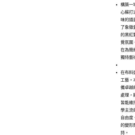
LINE Pay
構築一場
心蘇打
Apple Pay
味的插
街口支付
了象徵
的黑紅
悠遊付
覺氛圍
Google Pa
在為簡
獨特藝
全盈+PAY
大哥付你
在布料
相關說明
工藝。
【大哥付
AFTEE先
備卓越
1.本服務
2.付款方
相關說明
處理，
流程，驗
【關於「A
皆能維
ATM付款
完成交易
AFTEE
3.實際核
學主流
便利好安
4.訂單成
１．簡單
自由度
消。如遇
２．便利
運送方式
的變形
無法說明
３．安心
【繳款方
持。