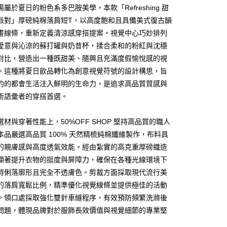
屬於夏日的粉色系多巴胺美學，本款「Refreshing 甜
派對」厚磅純棉落肩短T，以高度飽和且具備美式復古韻
畫線條，重新定義清涼感穿搭提案。視覺中心巧妙排列
愛意與沁涼的蘇打罐與奶昔杯，揉合柔和的粉紅與沈穩
對比，營造出一種既甜美、隨興且充滿度假愉悅感的視
。這種將夏日飲品轉化為創意視覺符號的設計構思，旨
y
約的都會生活注入鮮明的生命力，是追求高品質質感與
術語彙者的穿搭首選。
分期
選材與穿著性能上，50%OFF SHOP 堅持高品質的職人
本品嚴選高品質 100% 天然精梳純棉纖維製作，布料具
你分期使用說明】
享後付
的親膚感與高度透氣效能。經由紮實的高克重厚磅織造
由台灣大哥大提供，台灣大哥大用戶可立即使用無須另外申請。
式選擇「大哥付你分期」，訂單成立後會自動跳轉到大哥付的交易
顯著提升衣物的挺度與屏障力，確保在各種光線環境下
證手機門號後，選擇欲分期的期數、繳款截止日，確認付款後即
FTEE先享後付」】
持俐落廓形且完全不透膚色。剪裁方面採取現代流行美
。
先享後付是「在收到商品之後才付款」的支付方式。 讓您購物簡單
准額度、可分期數及費用金額請依後續交易確認頁面所載為準。
的落肩寬鬆比例，精準優化視覺線條並提供極佳的活動
心！
立30分鐘內，如未前往確認交易或遇審核未通過，訂單將自動取
：不需註冊會員、不需綁卡、不需儲值。
。領口處採取強化雙針車縫程序，有效預防頻繁洗滌後
「轉專審核」未通過狀況，表示未達大哥付你分期系統評分，恕
：只要手機號碼，簡訊認證，即可結帳。
問題，體現品牌對於服飾長效價值與視覺細節的專業堅
評估內容。
：先確認商品／服務後，再付款。
式說明】