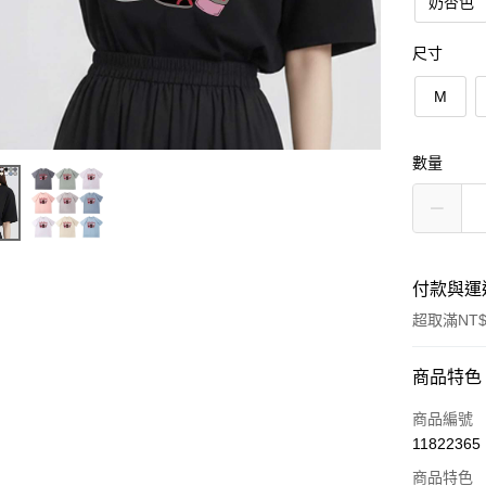
奶杏色
尺寸
M
數量
付款與運
超取滿NT$
付款方式
商品特色
信用卡一
商品編號
11822365
超商取貨
商品特色