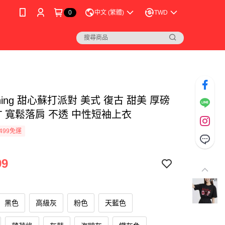
0
中文 (繁體)
TWD
eshing 甜心蘇打派對 美式 復古 甜美 厚磅
T 寬鬆落肩 不透 中性短袖上衣
499免運
99
黑色
高級灰
粉色
天藍色