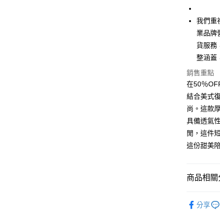
全家取貨
1.分期款
【「AFT
醒簡訊。
每筆NT$4
１．於結帳
我們重
2.透過簡
付」結帳
帳／街口支
付款 後全
２．訂單
業品牌
３．收到繳
每筆NT$4
貨服務
【注意事
／ATM／
1.本服務
整涵蓋
※ 請注意
7-11取貨
用戶於交
絡購買商品
銷售重點
款買賣價
先享後付
每筆NT$4
2.基於同
在50％OF
※ 交易是
資料（包
是否繳費成
付款 後7-
結合美式
用，由本
付客戶支
每筆NT$4
尚。這款
3.完整用
【注意事
具備透氣
宅配
１．透過由
閒，這件
交易，需
每筆NT$7
這份甜美
求債權轉
２．關於
https://aft
３．未成
商品相關分
「AFTE
任。
50%OFF 
４．使用「
分享
即時審查
50%OFF 
結果請求