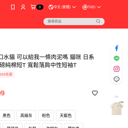
0
中文 (繁體)
TWD
口水貓 可以給我一條肉泥嗎 貓咪 日系
厚磅純棉短T 寬鬆落肩中性短袖T
499免運
99
黑色
高級灰
粉色
天藍色