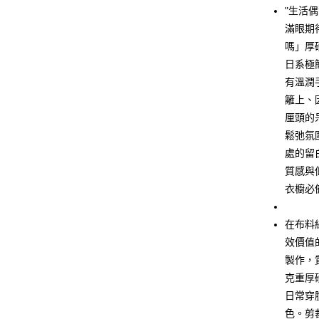
LINE Pay
"生活
滿眼期
Apple Pay
嗎」厚
街口支付
日系極
有溫潤
悠遊付
籬上、
Google Pa
厘頭的
鬆弛氛
全盈+PAY
處的留
大哥付你
質感與
相關說明
衣櫥必
【大哥付
AFTEE先
1.本服務
2.付款方
相關說明
在布料
流程，驗
【關於「A
效價值
ATM付款
完成交易
AFTEE
3.實際核
製作，
便利好安
4.訂單成
１．簡單
克重厚
消。如遇
２．便利
運送方式
日常穿
無法說明
３．安心
【繳款方
色。剪