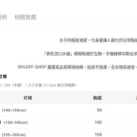
５．嚴禁
男裝新品
形，恩沛
動。
說明
相關推薦
主子的極致渴望，化身最讓人融化的日常點綴 
「貪吃流口水貓」精緻點綴於左胸，手繪線條勾勒出
50%OFF SHOP 嚴選高品質厚磅純棉，挺拔不透膚。全台現貨