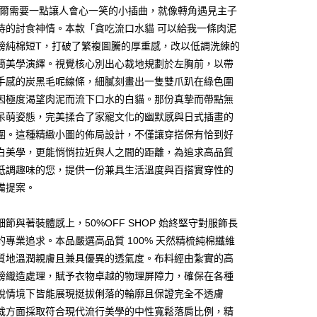
偶爾需要一點讓人會心一笑的小插曲，就像轉角遇見主子
待的討食神情。本款「貪吃流口水貓 可以給我一條肉泥
磅純棉短T，打破了繁複圖騰的厚重感，改以低調洗練的
簡美學演繹。視覺核心別出心裁地規劃於左胸前，以帶
手感的炭黑毛呢線條，細膩刻畫出一隻雙爪趴在綠色圍
因極度渴望肉泥而流下口水的白貓。那份真摯而帶點無
y
呆萌姿態，完美揉合了家寵文化的幽默感與日式插畫的
圍。這種精緻小圖的佈局設計，不僅讓穿搭保有恰到好
白美學，更能悄悄拉近與人之間的距離，為追求高品質
分期
低調趣味的您，提供一份兼具生活溫度與百搭實穿性的
備提案。
你分期使用說明】
享後付
由台灣大哥大提供，台灣大哥大用戶可立即使用無須另外申請。
式選擇「大哥付你分期」，訂單成立後會自動跳轉到大哥付的交易
細節與著裝體感上，50%OFF SHOP 始終堅守對服飾長
證手機門號後，選擇欲分期的期數、繳款截止日，確認付款後即
FTEE先享後付」】
的專業追求。本品嚴選高品質 100% 天然精梳純棉纖維
。
先享後付是「在收到商品之後才付款」的支付方式。 讓您購物簡單
准額度、可分期數及費用金額請依後續交易確認頁面所載為準。
質地溫潤親膚且兼具優異的透氣度。布料經由紮實的高
心！
立30分鐘內，如未前往確認交易或遇審核未通過，訂單將自動取
：不需註冊會員、不需綁卡、不需儲值。
磅織造處理，賦予衣物卓越的物理屏障力，確保在各種
「轉專審核」未通過狀況，表示未達大哥付你分期系統評分，恕
：只要手機號碼，簡訊認證，即可結帳。
脫情境下皆能展現挺拔俐落的輪廓且保證完全不透膚
評估內容。
：先確認商品／服務後，再付款。
式說明】
裁方面採取符合現代流行美學的中性寬鬆落肩比例，精