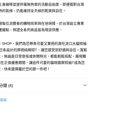
付款
項不併入電信帳單，「大哥付你分期」於每月結算日後寄送繳費提
EE先享後付」結帳流程】
上身線條並提供毫無拘束的活動自由度，即便面對台灣
5
方式選擇「AFTEE先享後付」後，將跳轉至「AFTEE先享後
熱的氣候，仍能維持全天候的乾爽與自在。
訊連結打開帳單後，可選擇「超商條碼／台灣大直營門市／銀行轉
頁面，進行簡訊認證並確認金額後，即可完成結帳。
付／iPASS MONEY」等通路繳費。
家取貨
成立數日內，您將收到繳費通知簡訊。
費通知簡訊後14天內，點擊此簡訊中的連結，可透過四大超商
5
視每位消費者的購物效率與在地保障，於台灣設立專業
項】
網路銀行／等多元方式進行付款，方視為交易完成。
係由「台灣大哥大股份有限公司」（以下簡稱本公司）所提供，讓
運據點，保證全系列商品皆為現貨供應、
：結帳手續完成當下不需立刻繳費，但若您需要取消訂單，請聯
付款
易時，得透過本服務購買商品或服務，並由商店將買賣／分期付
的店家。未經商家同意取消之訂單仍視為有效，需透過AFTEE
金債權讓與本公司後，依約使用本公司帳單繳交帳款。
繳納相關費用。
5，滿NT$499(含以上)免運費
意付款使用「大哥付你分期」之契約關係目的，商店將以您的個人
FF SHOP，我們為您帶來可愛又實用的貪吃流口水貓短袖
否成功請以「AFTEE先享後付 」之結帳頁面顯示為準，若有關於
含姓名、電話或地址）提供予台灣大哥大進項蒐集、處理及利
功／繳費後需取消欲退款等相關疑問，請聯繫「AFTEE先享後
11取貨
款日系設計的厚磅純棉短T，讓您感受到舒適與自在。寬鬆
公司與您本人進行分期帳單所需資料之確認、核對及更正。
援中心」
https://netprotections.freshdesk.com/support/home
5，滿NT$499(含以上)免運費
裁，無論是日常穿搭或休閒時光，都能輕鬆搭配，展現獨
戶服務條款，請詳閱以下連結：
https://oppay.tw/userRule
項】
現在正值優惠期間，讓這件可愛的貓咪圖案短袖T成為您
恩沛科技股份有限公司提供之「AFTEE先享後付」服務完成之
寵，快來選擇屬於您的那一件吧！
依本服務之必要範圍內提供個人資料，並將交易相關給付款項請
0，滿NT$499(含以上)免運費
讓予恩沛科技股份有限公司。
個人資料處理事宜，請瀏覽以下網址：
ee.tw/terms/#terms3
類 (4)
年的使用者請事先徵得法定代理人或監護人之同意方可使用
E先享後付」，若未經同意申辦者引起之損失，本公司不負相關責
SHOP
所有短袖商品
客服
AFTEE先享後付」時，將依據個別帳號之用戶狀況，依本公司
SHOP
貓貓
核予不同之上限額度；若仍有額度不足之情形，本公司將視審查
May New Item
用戶進行身份認證。