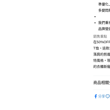
全家取貨
1.分期款
【「AFT
準優化
醒簡訊。
每筆NT$4
１．於結帳
多變悶
2.透過簡
付」結帳
帳／街口支
付款 後全
２．訂單
３．收到繳
每筆NT$4
我們重
【注意事
／ATM／
1.本服務
品牌營
※ 請注意
7-11取貨
用戶於交
絡購買商品
銷售重點
款買賣價
先享後付
每筆NT$4
2.基於同
在50%O
※ 交易是
資料（包
是否繳費成
付款 後7-
T恤。這
用，由本
付客戶支
每筆NT$4
落肩的剪
3.完整用
【注意事
特風格。
宅配
１．透過由
的衣櫃新
交易，需
每筆NT$7
求債權轉
２．關於
https://aft
商品相關分
３．未成
「AFTE
50%OFF 
任。
分享
４．使用「
50%OFF 
即時審查
女裝新品
結果請求