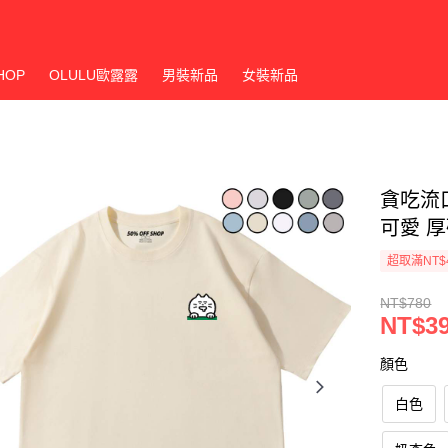
HOP
OLULU歐露露
男裝新品
女裝新品
貪吃流
可愛 
超取滿NT$
NT$780
NT$3
顏色
白色