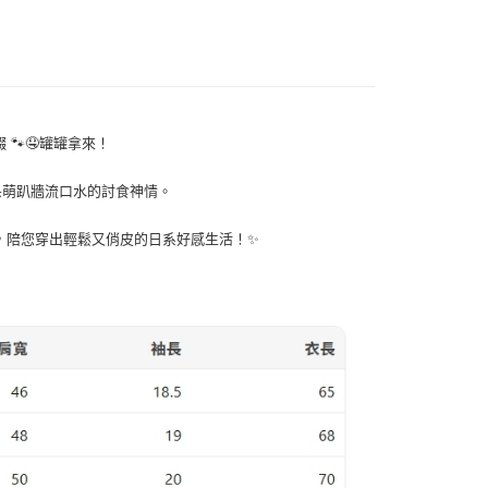
一人註冊多個帳號或使用他人資訊註冊。若發現惡意使用之情
May Vol.1
科技股份有限公司將有權停止該用戶之使用額度並採取法律行
🐾🤤罐罐拿來！
呆萌趴牆流口水的討食神情。
速發，陪您穿出輕鬆又俏皮的日系好感生活！✨