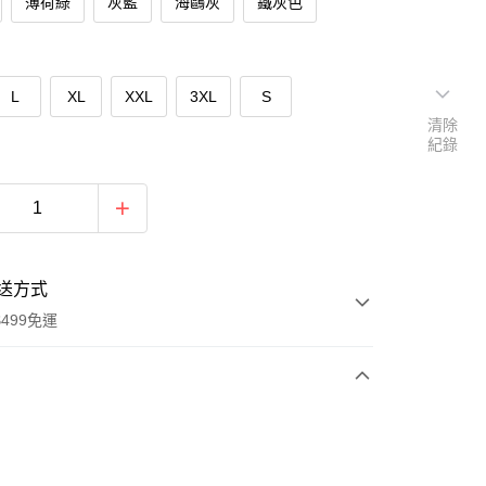
薄荷綠
灰藍
海鷗灰
鐵灰色
L
XL
XXL
3XL
S
清除
紀錄
送方式
499免運
次付款
付款