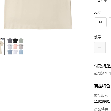
奶杏色
尺寸
M
數量
付款與運
超取滿NT$
付款方式
商品特色
信用卡一
商品編號
11828981
超商取貨
商品特色