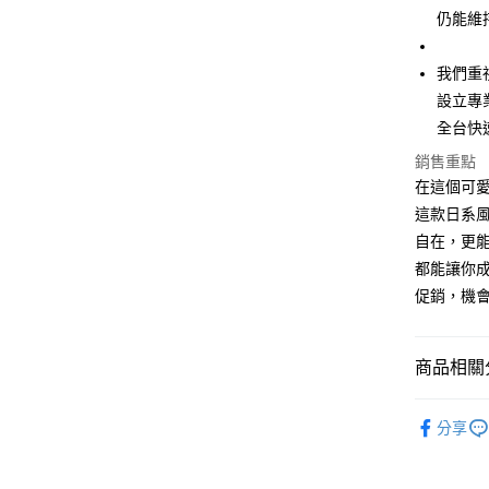
全家取貨
1.分期款
【「AFT
仍能維
醒簡訊。
每筆NT$4
１．於結帳
2.透過簡
付」結帳
帳／街口支
付款 後全
２．訂單
我們重
３．收到繳
每筆NT$4
設立專
【注意事
／ATM／
1.本服務
全台快
※ 請注意
7-11取貨
用戶於交
絡購買商品
銷售重點
款買賣價
先享後付
每筆NT$4
2.基於同
在這個可
※ 交易是
資料（包
是否繳費成
付款 後7-
這款日系
用，由本
付客戶支
每筆NT$4
自在，更
3.完整用
【注意事
都能讓你成
宅配
１．透過由
促銷，機
交易，需
每筆NT$7
求債權轉
２．關於
https://aft
商品相關分
３．未成
「AFTE
50%OFF 
任。
分享
４．使用「
50%OFF 
即時審查
女裝新品
結果請求