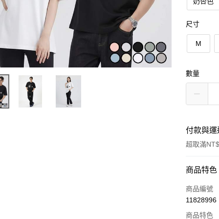
奶杏色
尺寸
M
數量
付款與運
超取滿NT$
付款方式
商品特色
信用卡一
商品編號
11828996
超商取貨
商品特色