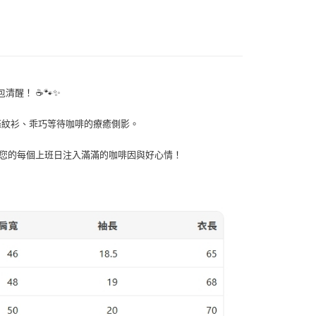
一人註冊多個帳號或使用他人資訊註冊。若發現惡意使用之情
May Vol.1
科技股份有限公司將有權停止該用戶之使用額度並採取法律行
清醒！ ☕🐾✨
條紋衫、乖巧等待咖啡的療癒側影。
，為您的每個上班日注入滿滿的咖啡因與好心情！