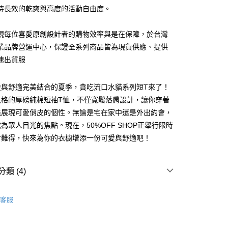
付款
項不併入電信帳單，「大哥付你分期」於每月結算日後寄送繳費提
EE先享後付」結帳流程】
持長效的乾爽與高度的活動自由度。
5
方式選擇「AFTEE先享後付」後，將跳轉至「AFTEE先享後
訊連結打開帳單後，可選擇「超商條碼／台灣大直營門市／銀行轉
頁面，進行簡訊認證並確認金額後，即可完成結帳。
付／iPASS MONEY」等通路繳費。
家取貨
成立數日內，您將收到繳費通知簡訊。
視每位喜愛原創設計者的購物效率與是在保障，於台灣
費通知簡訊後14天內，點擊此簡訊中的連結，可透過四大超商
5
業品牌營運中心，保證全系列商品皆為現貨供應、提供
項】
網路銀行／等多元方式進行付款，方視為交易完成。
係由「台灣大哥大股份有限公司」（以下簡稱本公司）所提供，讓
速出貨服
：結帳手續完成當下不需立刻繳費，但若您需要取消訂單，請聯
付款
易時，得透過本服務購買商品或服務，並由商店將買賣／分期付
的店家。未經商家同意取消之訂單仍視為有效，需透過AFTEE
金債權讓與本公司後，依約使用本公司帳單繳交帳款。
繳納相關費用。
5，滿NT$499(含以上)免運費
意付款使用「大哥付你分期」之契約關係目的，商店將以您的個人
愛與舒適完美結合的夏季，貪吃流口水貓系列短T來了！
否成功請以「AFTEE先享後付 」之結帳頁面顯示為準，若有關於
含姓名、電話或地址）提供予台灣大哥大進項蒐集、處理及利
功／繳費後需取消欲退款等相關疑問，請聯繫「AFTEE先享後
11取貨
風格的厚磅純棉短袖T恤，不僅寬鬆落肩設計，讓你穿著
公司與您本人進行分期帳單所需資料之確認、核對及更正。
援中心」
https://netprotections.freshdesk.com/support/home
5，滿NT$499(含以上)免運費
能展現可愛俏皮的個性。無論是宅在家中還是外出約會，
戶服務條款，請詳閱以下連結：
https://oppay.tw/userRule
項】
為眾人目光的焦點。現在，50%OFF SHOP正舉行限時
恩沛科技股份有限公司提供之「AFTEE先享後付」服務完成之
會難得，快來為你的衣櫥增添一份可愛與舒適吧！
依本服務之必要範圍內提供個人資料，並將交易相關給付款項請
0，滿NT$499(含以上)免運費
讓予恩沛科技股份有限公司。
個人資料處理事宜，請瀏覽以下網址：
ee.tw/terms/#terms3
類 (4)
年的使用者請事先徵得法定代理人或監護人之同意方可使用
E先享後付」，若未經同意申辦者引起之損失，本公司不負相關責
SHOP
所有短袖商品
客服
AFTEE先享後付」時，將依據個別帳號之用戶狀況，依本公司
SHOP
狗狗
核予不同之上限額度；若仍有額度不足之情形，本公司將視審查
May New Item
用戶進行身份認證。