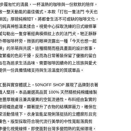
個步履匆忙的清晨，一杯溫熱的咖啡與一份默默的陪伴，
啟一整天動能的最佳儀式。本款「打包一隻法鬥 今天也
啡因」厚磅純棉短T，將都會生活不可或缺的咖啡文化，
的純真神態溫柔揉合。視覺中心採取洗練的日式線條筆
膩勾勒出一隻穿著經典橫條紋上衣的法鬥犬，牠正靜靜
外帶咖啡杯旁，微張的眼神流露出一種「今天也想一起
y
神」的呆萌與共感。這種精簡而極具畫面的設計敘事，
度繁複的色彩干擾，反而為日常著裝保留了優雅的留白
旨在為追求生活品味、需要咖啡因續命的上班族與愛犬
分期
提供一份具備情緒支持與生活溫度的質感單品。
你分期使用說明】
享後付
工藝與實穿體感上，50%OFF SHOP 展現了品牌對衣著
由台灣大哥大提供，台灣大哥大用戶可立即使用無須另外申請。
式選擇「大哥付你分期」，訂單成立後會自動跳轉到大哥付的交易
職人堅持。本品嚴選高品質 100% 天然精梳純棉纖維製
證手機門號後，選擇欲分期的期數、繳款截止日，確認付款後即
FTEE先享後付」】
地豐厚親膚且兼具優異的空氣流通性。布料經由紮實的
。
先享後付是「在收到商品之後才付款」的支付方式。 讓您購物簡單
准額度、可分期數及費用金額請依後續交易確認頁面所載為準。
厚磅織造處理，顯著提升了衣物的結構屏蔽力，確保在
心！
立30分鐘內，如未前往確認交易或遇審核未通過，訂單將自動取
：不需註冊會員、不需綁卡、不需儲值。
常活動情境下，衣身皆能呈現俐落挺括的立體廓形且完
「轉專審核」未通過狀況，表示未達大哥付你分期系統評分，恕
：只要手機號碼，簡訊認證，即可結帳。
膚色。版型採取符合現代流行美學的中性寬鬆落肩剪
評估內容。
：先確認商品／服務後，再付款。
式說明】
準優化視覺線條，即使面對台灣多變悶熱的氣候環境，