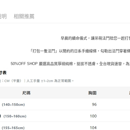
５．嚴禁
男裝新品
形，恩沛
動。
說明
相關推薦
早晨的續命儀式，讓呆萌法鬥陪您一起打包
「打包一隻法鬥」以簡約的日系手繪線條，勾勒出法鬥穿著
50%OFF SHOP 嚴選高品質厚磅純棉，挺拔不透膚。全台現貨速發