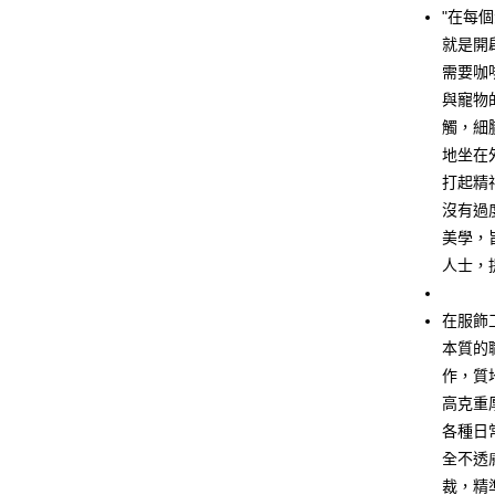
LINE Pay
"在每
就是開
Apple Pay
需要咖
街口支付
與寵物
觸，細
悠遊付
地坐在
Google Pa
打起精
沒有過
全盈+PAY
美學，
大哥付你
人士，
相關說明
【大哥付
AFTEE先
在服飾
1.本服務
2.付款方
相關說明
本質的
流程，驗
【關於「A
作，質
ATM付款
完成交易
AFTEE
3.實際核
高克重
便利好安
4.訂單成
１．簡單
各種日
消。如遇
２．便利
運送方式
全不透
無法說明
３．安心
【繳款方
裁，精