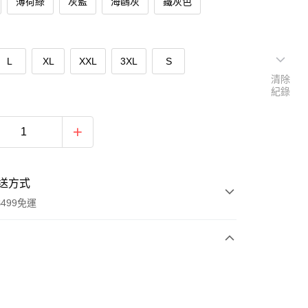
薄荷綠
灰藍
海鷗灰
鐵灰色
L
XL
XXL
3XL
S
清除
紀錄
送方式
499免運
次付款
付款