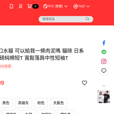
0
中文 (繁體)
TWD
口水貓 可以給我一條肉泥嗎 貓咪 日系
厚磅純棉短T 寬鬆落肩中性短袖T
499免運
99
黑色
高級灰
粉色
天藍色