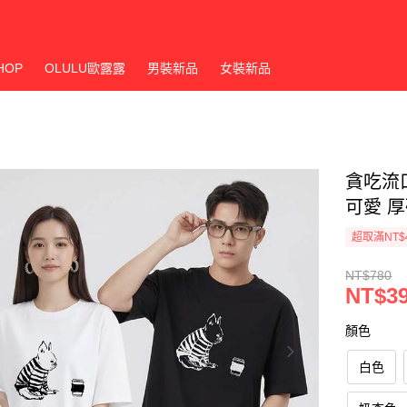
HOP
OLULU歐露露
男裝新品
女裝新品
貪吃流
可愛 
超取滿NT$
NT$780
NT$3
顏色
白色