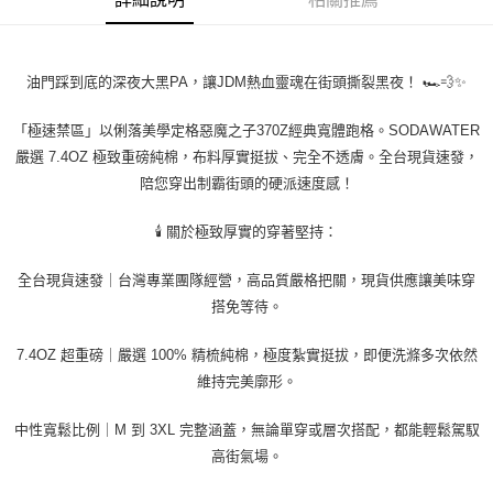
時審查核予不同之上限額度；若仍有額度不足之情形，本公司將視審查結果
請求用戶進行身份認證。
５．嚴禁一人註冊多個帳號或使用他人資訊註冊。若發現惡意使用之情形，
恩沛科技股份有限公司將有權停止該用戶之使用額度並採取法律行動。
油門踩到底的深夜大黑PA，讓JDM熱血靈魂在街頭撕裂黑夜！ 🏎️💨✨
「極速禁區」以俐落美學定格惡魔之子370Z經典寬體跑格。SODAWATER
嚴選 7.4OZ 極致重磅純棉，布料厚實挺拔、完全不透膚。全台現貨速發，
陪您穿出制霸街頭的硬派速度感！
🕯️ 關於極致厚實的穿著堅持：
全台現貨速發｜台灣專業團隊經營，高品質嚴格把關，現貨供應讓美味穿
搭免等待。
7.4OZ 超重磅｜嚴選 100% 精梳純棉，極度紮實挺拔，即便洗滌多次依然
維持完美廓形。
中性寬鬆比例｜M 到 3XL 完整涵蓋，無論單穿或層次搭配，都能輕鬆駕馭
高街氣場。