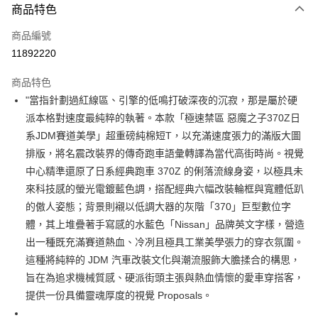
商品特色
信用卡一次付款
商品編號
超商取貨付款
11892220
LINE Pay
商品特色
Apple Pay
"當指針劃過紅線區、引擎的低鳴打破深夜的沉寂，那是屬於硬
派本格對速度最純粹的執著。本款「極速禁區 惡魔之子370Z日
街口支付
系JDM賽道美學」超重磅純棉短T，以充滿速度張力的滿版大圖
悠遊付
排版，將名震改裝界的傳奇跑車語彙轉譯為當代高街時尚。視覺
中心精準還原了日系經典跑車 370Z 的俐落流線身姿，以極具未
Google Pay
來科技感的螢光電鍍藍色調，搭配經典六幅改裝輪框與寬體低趴
全盈+PAY
的傲人姿態；背景則襯以低調大器的灰階「370」巨型數位字
體，其上堆疊著手寫感的水藍色「Nissan」品牌英文字樣，營造
AFTEE先享後付
出一種既充滿賽道熱血、冷冽且極具工業美學張力的穿衣氛圍。
相關說明
這種將純粹的 JDM 汽車改裝文化與潮流服飾大膽揉合的構思，
【關於「AFTEE先享後付」】
ATM付款
AFTEE先享後付是「在收到商品之後才付款」的支付方式。 讓您購物簡單
旨在為追求機械質感、硬派街頭主張與熱血情懷的愛車穿搭客，
便利好安心！
提供一份具備靈魂厚度的視覺 Proposals。
１．簡單：不需註冊會員、不需綁卡、不需儲值。
運送方式
２．便利：只要手機號碼，簡訊認證，即可結帳。