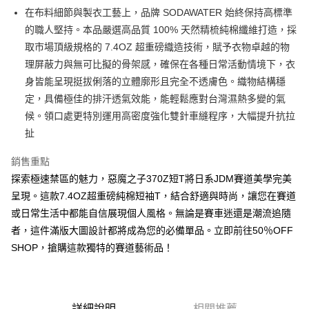
３．安心：先確認商品／服務後，再付款。
全家取貨付款
在布料細節與製衣工藝上，品牌 SODAWATER 始終保持高標準
的職人堅持。本品嚴選高品質 100% 天然精梳純棉纖維打造，採
每筆NT$45
【「AFTEE先享後付」結帳流程】
１．於結帳方式選擇「AFTEE先享後付」後，將跳轉至「AFTEE先享後付」
取市場頂級規格的 7.4OZ 超重磅織造技術，賦予衣物卓越的物
付款 後全家取貨
結帳頁面，進行簡訊認證並確認金額後，即可完成結帳。
理屏蔽力與無可比擬的骨架感，確保在各種日常活動情境下，衣
２．訂單成立數日內，您將收到繳費通知簡訊。
每筆NT$45
身皆能呈現挺拔俐落的立體廓形且完全不透膚色。織物結構穩
３．收到繳費通知簡訊後14天內，點擊此簡訊中的連結，可透過四大超商／
ATM／網路銀行／等多元方式進行付款，方視為交易完成。
定，具備極佳的排汗透氣效能，能輕鬆應對台灣濕熱多變的氣
7-11取貨付款
※ 請注意：結帳手續完成當下不需立刻繳費，但若您需要取消訂單，請聯絡
候。領口處更特別運用高密度強化雙針車縫程序，大幅提升抗拉
每筆NT$45，滿NT$499(含以上)免運費
購買商品的店家。未經商家同意取消之訂單仍視為有效，需透過AFTEE先享
後付繳納相關費用。
扯
付款 後7-11取貨
※ 交易是否成功請以「AFTEE先享後付 」之結帳頁面顯示為準，若有關於
是否繳費成功／繳費後需取消欲退款等相關疑問，請聯繫「AFTEE先享後付
銷售重點
每筆NT$45，滿NT$499(含以上)免運費
客戶支援中心」
https://netprotections.freshdesk.com/support/home
探索極速禁區的魅力，惡魔之子370Z短T將日系JDM賽道美學完美
宅配
【注意事項】
呈現。這款7.4OZ超重磅純棉短袖T，結合舒適與時尚，讓您在賽道
１．透過由恩沛科技股份有限公司提供之「AFTEE先享後付」服務完成之交
每筆NT$70，滿NT$499(含以上)免運費
或日常生活中都能自信展現個人風格。無論是賽車迷還是潮流追隨
易，需依本服務之必要範圍內提供個人資料，並將交易相關給付款項請求債
者，這件滿版大圖設計都將成為您的必備單品。立即前往50％OFF
權轉讓予恩沛科技股份有限公司。
２．關於個人資料處理事宜，請瀏覽以下網址：
SHOP，搶購這款獨特的賽道藝術品！
https://aftee.tw/terms/#terms3
３．未成年的使用者請事先徵得法定代理人或監護人之同意方可使用
「AFTEE先享後付」，若未經同意申辦者引起之損失，本公司不負相關責
任。
４．使用「AFTEE先享後付」時，將依據個別帳號之用戶狀況，依本公司即
詳細說明
相關推薦