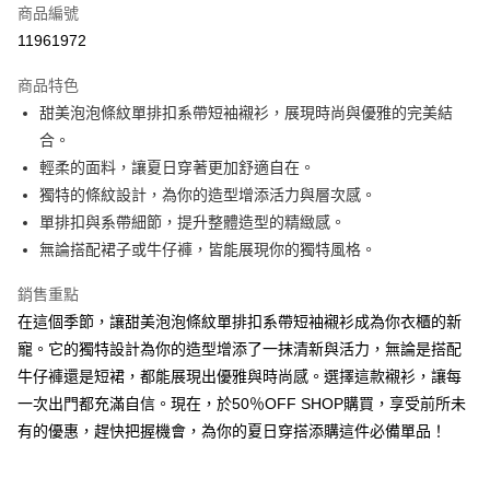
商品編號
超商取貨付款
11961972
LINE Pay
商品特色
Apple Pay
甜美泡泡條紋單排扣系帶短袖襯衫，展現時尚與優雅的完美結
合。
街口支付
輕柔的面料，讓夏日穿著更加舒適自在。
悠遊付
獨特的條紋設計，為你的造型增添活力與層次感。
單排扣與系帶細節，提升整體造型的精緻感。
Google Pay
無論搭配裙子或牛仔褲，皆能展現你的獨特風格。
全盈+PAY
銷售重點
AFTEE先享後付
在這個季節，讓甜美泡泡條紋單排扣系帶短袖襯衫成為你衣櫃的新
相關說明
寵。它的獨特設計為你的造型增添了一抹清新與活力，無論是搭配
【關於「AFTEE先享後付」】
牛仔褲還是短裙，都能展現出優雅與時尚感。選擇這款襯衫，讓每
ATM付款
AFTEE先享後付是「在收到商品之後才付款」的支付方式。 讓您購物簡單
便利好安心！
一次出門都充滿自信。現在，於50％OFF SHOP購買，享受前所未
１．簡單：不需註冊會員、不需綁卡、不需儲值。
有的優惠，趕快把握機會，為你的夏日穿搭添購這件必備單品！
運送方式
２．便利：只要手機號碼，簡訊認證，即可結帳。
３．安心：先確認商品／服務後，再付款。
全家取貨付款