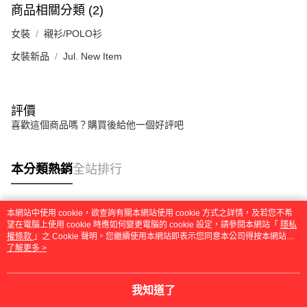
商品相關分類 (2)
女裝
襯衫/POLO衫
女裝新品
Jul. New Item
評價
喜歡這個商品嗎？購買後給他一個好評吧
本分類熱銷
全站排行
本網站中使用 cookie，欲查詢有關本網站使用 cookie 方式之詳情，及若您不希
熱門標籤
望在電腦上使用 cookie 時應如何變更電腦的 cookie 設定，請參閱本網站「
隱私
權條款
」之 Cookie 聲明。您繼續使用本網站即表示您同意本公司得按本網站使
用條款之 Cookie 聲明使用 cookie。
了解更多 >
我知道了