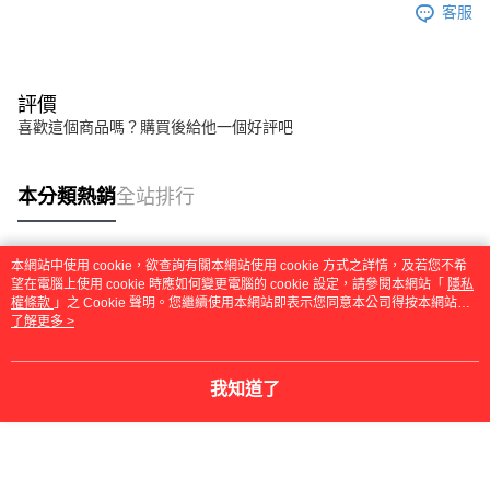
「AFTEE先享後付」，若未經同意申辦者引起之損失，本公司不負相關責
客服
任。
４．使用「AFTEE先享後付」時，將依據個別帳號之用戶狀況，依本公司即
時審查核予不同之上限額度；若仍有額度不足之情形，本公司將視審查結果
請求用戶進行身份認證。
評價
５．嚴禁一人註冊多個帳號或使用他人資訊註冊。若發現惡意使用之情形，
喜歡這個商品嗎？購買後給他一個好評吧
恩沛科技股份有限公司將有權停止該用戶之使用額度並採取法律行動。
本分類熱銷
全站排行
本網站中使用 cookie，欲查詢有關本網站使用 cookie 方式之詳情，及若您不希
熱門標籤
望在電腦上使用 cookie 時應如何變更電腦的 cookie 設定，請參閱本網站「
隱私
權條款
」之 Cookie 聲明。您繼續使用本網站即表示您同意本公司得按本網站使
用條款之 Cookie 聲明使用 cookie。
了解更多 >
我知道了