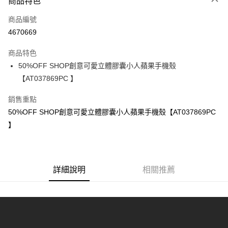
商品特色
信用卡一次付款
商品編號
超商取貨付款
4670669
LINE Pay
商品特色
Apple Pay
50%OFF SHOP創意可愛立體膠囊小人蘋果手機殼
【AT037869PC 】
街口支付
銷售重點
悠遊付
50%OFF SHOP創意可愛立體膠囊小人蘋果手機殼【AT037869PC
Google Pay
】
全盈+PAY
大哥付你分期
詳細說明
相關推薦
相關說明
【大哥付你分期使用說明】
AFTEE先享後付
1.本服務由台灣大哥大提供，台灣大哥大用戶可立即使用無須另外申請。
2.付款方式選擇「大哥付你分期」，訂單成立後會自動跳轉到大哥付的交易
相關說明
流程，驗證手機門號後，選擇欲分期的期數、繳款截止日，確認付款後即完
【關於「AFTEE先享後付」】
成交易。
ATM付款
AFTEE先享後付是「在收到商品之後才付款」的支付方式。 讓您購物簡單
3.實際核准額度、可分期數及費用金額請依後續交易確認頁面所載為準。