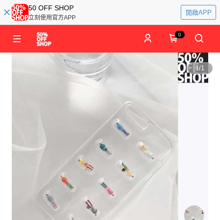
50 OFF SHOP
開啟APP
立刻使用官方APP
0
1
/
1