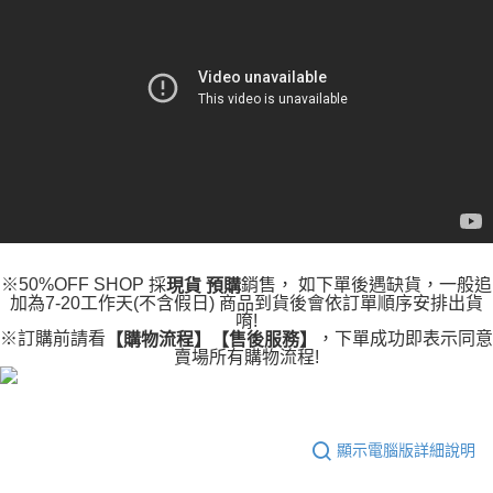
便利好安心！
4.訂單成立30分鐘內，如未前往確認交易或遇審核未通過，訂單將自動取
１．簡單：不需註冊會員、不需綁卡、不需儲值。
運送方式
消。如遇「轉專審核」未通過狀況，表示未達大哥付你分期系統評分，恕無
２．便利：只要手機號碼，簡訊認證，即可結帳。
法說明評估內容。
３．安心：先確認商品／服務後，再付款。
全家取貨付款
【繳款方式說明】
1.分期款項不併入電信帳單，「大哥付你分期」於每月結算日後寄送繳費提
每筆NT$45
【「AFTEE先享後付」結帳流程】
醒簡訊。
１．於結帳方式選擇「AFTEE先享後付」後，將跳轉至「AFTEE先享後付」
2.透過簡訊連結打開帳單後，可選擇「超商條碼／台灣大直營門市／銀行轉
付款 後全家取貨
結帳頁面，進行簡訊認證並確認金額後，即可完成結帳。
帳／街口支付／iPASS MONEY」等通路繳費。
２．訂單成立數日內，您將收到繳費通知簡訊。
每筆NT$45
３．收到繳費通知簡訊後14天內，點擊此簡訊中的連結，可透過四大超商／
【注意事項】
ATM／網路銀行／等多元方式進行付款，方視為交易完成。
7-11取貨付款
1.本服務係由「台灣大哥大股份有限公司」（以下簡稱本公司）所提供，讓
※ 請注意：結帳手續完成當下不需立刻繳費，但若您需要取消訂單，請聯絡
用戶於交易時，得透過本服務購買商品或服務，並由商店將買賣／分期付款
每筆NT$45，滿NT$499(含以上)免運費
購買商品的店家。未經商家同意取消之訂單仍視為有效，需透過AFTEE先享
買賣價金債權讓與本公司後，依約使用本公司帳單繳交帳款。
後付繳納相關費用。
2.基於同意付款使用「大哥付你分期」之契約關係目的，商店將以您的個人
※50%OFF SHOP 採
銷售， 如下單後遇缺貨，一般追
現貨 預購
付款 後7-11取貨
※ 交易是否成功請以「AFTEE先享後付 」之結帳頁面顯示為準，若有關於
資料（包含姓名、電話或地址）提供予台灣大哥大進項蒐集、處理及利用，
加為7-20工作天(不含假日) 商品到貨後會依訂單順序安排出貨
是否繳費成功／繳費後需取消欲退款等相關疑問，請聯繫「AFTEE先享後付
每筆NT$45，滿NT$499(含以上)免運費
由本公司與您本人進行分期帳單所需資料之確認、核對及更正。
唷!
客戶支援中心」
https://netprotections.freshdesk.com/support/home
3.完整用戶服務條款，請詳閱以下連結：
https://oppay.tw/userRule
※訂購前請看
，下單成功即表示同意
【購物流程】【售後服務】
宅配
賣場所有購物流程!
【注意事項】
１．透過由恩沛科技股份有限公司提供之「AFTEE先享後付」服務完成之交
每筆NT$70，滿NT$499(含以上)免運費
易，需依本服務之必要範圍內提供個人資料，並將交易相關給付款項請求債
權轉讓予恩沛科技股份有限公司。
２．關於個人資料處理事宜，請瀏覽以下網址：
顯示電腦版詳細說明
https://aftee.tw/terms/#terms3
３．未成年的使用者請事先徵得法定代理人或監護人之同意方可使用