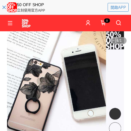
50 OFF SHOP
開啟APP
立刻使用官方APP
0
1
/
1