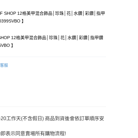
付款
FF SHOP 12格美甲混合飾品│珍珠│花│水鑽│彩鑽│指甲
399SVBO 】
 SHOP 12格美甲混合飾品│珍珠│花│水鑽│彩鑽│指甲鑽
SVBO 】
y
客服
分期
你分期使用說明】
享後付
由台灣大哥大提供，台灣大哥大用戶可立即使用無須另外申請。
式選擇「大哥付你分期」，訂單成立後會自動跳轉到大哥付的交易
證手機門號後，選擇欲分期的期數、繳款截止日，確認付款後即
FTEE先享後付」】
。
先享後付是「在收到商品之後才付款」的支付方式。 讓您購物簡單
20工作天(不含假日) 商品到貨後會依訂單順序安
准額度、可分期數及費用金額請依後續交易確認頁面所載為準。
心！
立30分鐘內，如未前往確認交易或遇審核未通過，訂單將自動取
：不需註冊會員、不需綁卡、不需儲值。
「轉專審核」未通過狀況，表示未達大哥付你分期系統評分，恕
即表示同意賣場所有購物流程!
：只要手機號碼，簡訊認證，即可結帳。
評估內容。