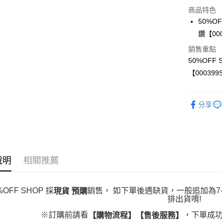
超商取貨
商品特色
LINE Pay
50%O
鑽【000
Apple Pay
銷售重點
街口支付
50%OFF
【000399
悠遊付
Google Pa
分享
全盈+PAY
大哥付你
相關說明
【大哥付
AFTEE先
1.本服務
說明
相關推薦
2.付款方
相關說明
流程，驗
【關於「A
ATM付款
完成交易
AFTEE
%OFF SHOP 採
銷售， 如下單後遇缺貨，一般追加為7-
現貨 預購
3.實際核
便利好安
排出貨唷!
4.訂單成
１．簡單
消。如遇
※訂購前請看
，下單成功
２．便利
【購物流程】【售後服務】
運送方式
無法說明