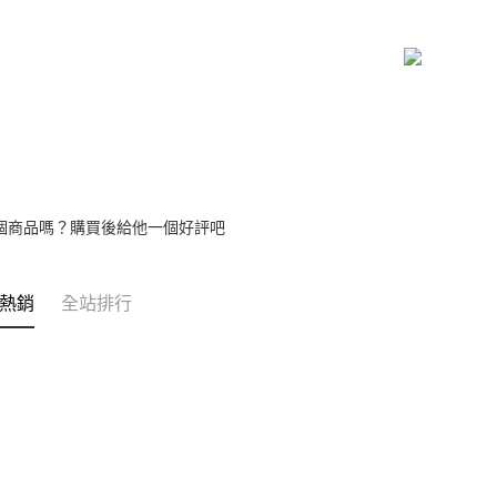
３．安心
【繳款方
全家取貨
1.分期款
【「AFT
醒簡訊。
每筆NT$4
１．於結帳
2.透過簡
付」結帳
帳／街口支
付款 後全
２．訂單
３．收到繳
每筆NT$4
【注意事
／ATM／
1.本服務
※ 請注意
7-11取貨
用戶於交
絡購買商品
款買賣價
先享後付
每筆NT$4
2.基於同
※ 交易是
個商品嗎？購買後給他一個好評吧
資料（包
是否繳費成
付款 後7-
用，由本
付客戶支
每筆NT$4
3.完整用
熱銷
全站排行
【注意事
宅配
１．透過由
交易，需
每筆NT$7
求債權轉
２．關於
https://aft
３．未成
「AFTE
任。
４．使用「