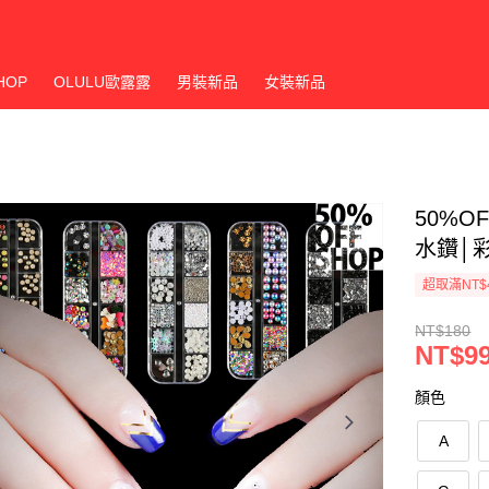
HOP
OLULU歐露露
男裝新品
女裝新品
50%O
水鑽│彩
超取滿NT$
NT$180
NT$9
顏色
A