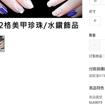
G
尺寸
F
數量
訂製商品：
付款與運
超取滿NT$
付款方式
商品特色
信用卡一
商品編號
5143073