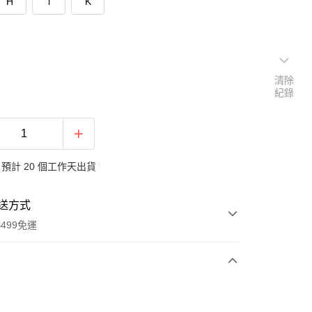
H
i
K
清除
紀錄
預計 20 個工作天出貨
送方式
499免運
次付款