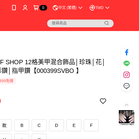
0
中文 (繁體)
TWD
FF SHOP 12格美甲混合飾品│珍珠│花│
鑽│指甲鑽【000399SVBO 】
499免運
9
款
B
C
D
E
F