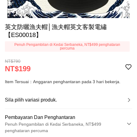
英文防曬漁夫帽│漁夫帽英文客製電繡
【ES00018】
Penuh Pengambilan di Kedai Serbaneka, NT$499 penghataran
percuma
NT$790
NT$199
Item Tersuai：Anggaran penghantaran pada 3 hari bekerja.
Sila pilih variasi produk.
Pembayaran Dan Penghantaran
Penuh Pengambilan di Kedai Serbaneka, NT$499
penghataran percuma