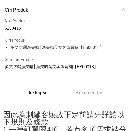
Kaedah Pembayaran
Ciri Produk
Kad Kredit (Bayaran Penuh)
No. Produk
Pengambilan di Kedai Serbaneka
6190415
LINE Pay
Ciri Produk
Apple Pay
英文防曬漁夫帽│漁夫帽英文客製電繡【ES00018】
JKOPAY
Sorotan Produk
Easy Wallet
英文防曬漁夫帽│漁夫帽英文客製電繡【ES00018】
Google Pay
Plus PAY
Deskripsi
Rekomendasi
OP Pay Later
Deskripsi
[Terma Penggunaan untuk OP Pay Later]
因此為刺繡客製故下定前請先詳讀以
AFTEE
下規則及條款
Perkhidmatan ini disediakan oleh Taiwan Mobile dan tersedia untuk
Deskripsi
1.一筆訂單限4頂，若有多頂需求請分
pengguna Taiwan Mobile tanpa memerlukan permohonan tambahan.
Pertama, Mengenai Perkhidmatan AFTEE Beli Sekarang Bayar Kemudian