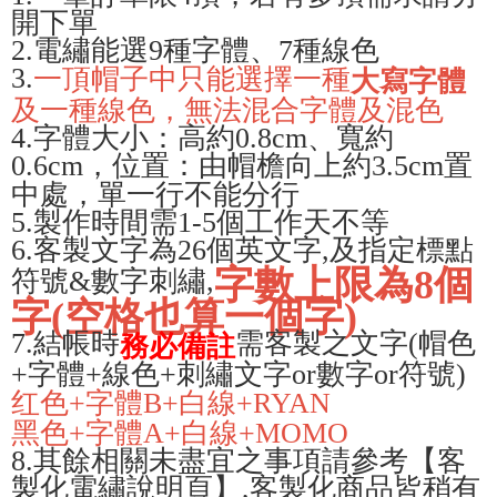
Pemindahan ATM
開下單
1. Dengan memilih AFTEE sebagai kaedah pembayaran, mesej
Jika anda memilih OP Pay Later sebagai kaedah pembayaran, sistem
pengesahan AFTEE akan muncul.
2.電繡能選9種字體、7種線色
akan mengarahkan anda secara automatik ke proses transaksi OP Pay
2. Anda boleh meneruskan pembayaran selepas pengesahan SMS.
Pilihan Penghantaran
3.
Later selepas pesanan dibuat. Anda perlu mengesahkan nombor telefon
一頂帽子中只能選擇一種
大寫字體
3. Tiada bayaran diperlukan apabila pesanan disahkan. Produk akan
mudah alih anda, memilih bilangan ansuran, dan menetapkan tarikh
dihantar ke alamat yang ditetapkan.
全家取貨付款
及一種線色，無法混合字體及混色
akhir pembayaran. Transaksi akan dianggap selesai setelah pembayaran
4. Setelah pesanan disahkan, anda akan menerima SMS pembayaran
disahkan.
4.字體大小：高約0.8cm、寬約
NT$45/pesanan
manakala ahli aplikasi akan menerima pemberitahuan tolak aplikasi
0.6cm，位置：由帽檐向上約3.5cm置
AFTEE.
Had kredit yang diluluskan, tempoh ansuran yang tersedia, dan yuran
付款 後全家取貨
5. Tiada bayaran diperlukan apabila anda menerima produk. Sila buat
中處，單一行不能分行
yang dikenakan adalah tertakluk kepada maklumat yang dinyatakan
pembayaran di empat kedai serbaneka utama, ATM atau perbankan
NT$45/pesanan
pada halaman pengesahan transaksi seterusnya.
5.製作時間需1-5個工作天不等
dalam talian dengan SMS pembayaran atau pemberitahuan tolak aplikasi
AFTEE.
6.客製文字為26個英文字,及指定標點
7-11取貨付款
Jika transaksi tidak disahkan dalam masa 30 minit selepas pesanan
dibuat, atau jika permohonan gagal dalam proses semakan, pesanan
字數上限為8個
符號&數字刺繡,
NT$45/pesanan | Penghantaran percuma untuk pesanan
Sila ambil perhatian bahawa tempoh pembayaran adalah 14 hari. Walau
akan dibatalkan secara automatik. Jika permohonan gagal pada
bagaimanapun, bagi mereka yang telah memuat turun Aplikasi AFTEE
NT$499 atau lebih
字(空格也算一個字)
peringkat "semakan manual", ini bermakna kriteria pemarkahan sistem
dan mendaftar sebagai ahli AFTEE boleh menikmati tempoh pembayaran
tidak dipenuhi; butiran penilaian khusus tidak akan didedahkan.
7.結帳時
需客製之文字(帽色
務必備註
sehingga 45 hari.
付款 後7-11取貨
+字體+線色+刺繡文字or數字or符號)
[Arahan Pembayaran]
NT$45/pesanan | Penghantaran percuma untuk pesanan
Tempoh pembayaran dikira dari masa kedai meminta pembayaran anda,
红色+字體B+白線+RYAN
ditambah dengan bilangan hari yang boleh dilanjutkan oleh AFTEE. Anda
NT$499 atau lebih
Pembayaran ansuran melalui OP Pay Later akan dibilkan secara
boleh melanjutkan tempoh pembayaran anda sebelum anda menerima
黑色+字體A+白線+MOMO
berasingan dan tidak termasuk dalam bil telekom anda. SMS peringatan
pesanan. Walau bagaimanapun, tiada jaminan bahawa anda boleh
宅配
pembayaran akan dihantar selepas kitaran bil bulanan.
8.其餘相關未盡宜之事項請參考【客
menerima pesanan anda semasa tempoh pembayaran (cth.: produk
NT$70/pesanan | Penghantaran percuma untuk pesanan
prapesanan atau produk yang mungkin mengambil masa yang lebih
製化電繡說明頁】,客製化商品皆稍有
Selepas mengakses bil melalui pautan dalam SMS, anda boleh