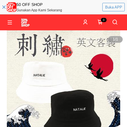
50 OFF SHOP
Buka APP
Gunakan App Kami Sekarang
0
1
/
1