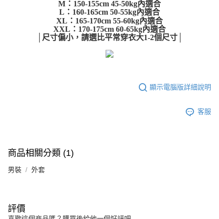
M：150-155cm 45-50kg內適合
運送方式
消。如遇「轉專審核」未通過狀況，表示未達大哥付你分期系統評分，恕無
２．便利：只要手機號碼，簡訊認證，即可結帳。
L：160-165cm 50-55kg內適合
法說明評估內容。
３．安心：先確認商品／服務後，再付款。
全家取貨付款
XL：165-170cm 55-60kg內適合
【繳款方式說明】
XXL：170-175cm 60-65kg內適合
1.分期款項不併入電信帳單，「大哥付你分期」於每月結算日後寄送繳費提
每筆NT$45
【「AFTEE先享後付」結帳流程】
│尺寸偏小，請選比平常穿衣大1-2個尺寸│
醒簡訊。
１．於結帳方式選擇「AFTEE先享後付」後，將跳轉至「AFTEE先享後付」
2.透過簡訊連結打開帳單後，可選擇「超商條碼／台灣大直營門市／銀行轉
付款 後全家取貨
結帳頁面，進行簡訊認證並確認金額後，即可完成結帳。
帳／街口支付／iPASS MONEY」等通路繳費。
２．訂單成立數日內，您將收到繳費通知簡訊。
每筆NT$45
３．收到繳費通知簡訊後14天內，點擊此簡訊中的連結，可透過四大超商／
【注意事項】
ATM／網路銀行／等多元方式進行付款，方視為交易完成。
7-11取貨付款
1.本服務係由「台灣大哥大股份有限公司」（以下簡稱本公司）所提供，讓
顯示電腦版詳細說明
※ 請注意：結帳手續完成當下不需立刻繳費，但若您需要取消訂單，請聯絡
用戶於交易時，得透過本服務購買商品或服務，並由商店將買賣／分期付款
每筆NT$45，滿NT$499(含以上)免運費
購買商品的店家。未經商家同意取消之訂單仍視為有效，需透過AFTEE先享
買賣價金債權讓與本公司後，依約使用本公司帳單繳交帳款。
後付繳納相關費用。
2.基於同意付款使用「大哥付你分期」之契約關係目的，商店將以您的個人
客服
付款 後7-11取貨
※ 交易是否成功請以「AFTEE先享後付 」之結帳頁面顯示為準，若有關於
資料（包含姓名、電話或地址）提供予台灣大哥大進項蒐集、處理及利用，
是否繳費成功／繳費後需取消欲退款等相關疑問，請聯繫「AFTEE先享後付
每筆NT$45，滿NT$499(含以上)免運費
由本公司與您本人進行分期帳單所需資料之確認、核對及更正。
客戶支援中心」
https://netprotections.freshdesk.com/support/home
3.完整用戶服務條款，請詳閱以下連結：
https://oppay.tw/userRule
宅配
【注意事項】
商品相關分類 (1)
１．透過由恩沛科技股份有限公司提供之「AFTEE先享後付」服務完成之交
每筆NT$70，滿NT$499(含以上)免運費
易，需依本服務之必要範圍內提供個人資料，並將交易相關給付款項請求債
男裝
外套
權轉讓予恩沛科技股份有限公司。
２．關於個人資料處理事宜，請瀏覽以下網址：
https://aftee.tw/terms/#terms3
３．未成年的使用者請事先徵得法定代理人或監護人之同意方可使用
評價
「AFTEE先享後付」，若未經同意申辦者引起之損失，本公司不負相關責
喜歡這個商品嗎？購買後給他一個好評吧