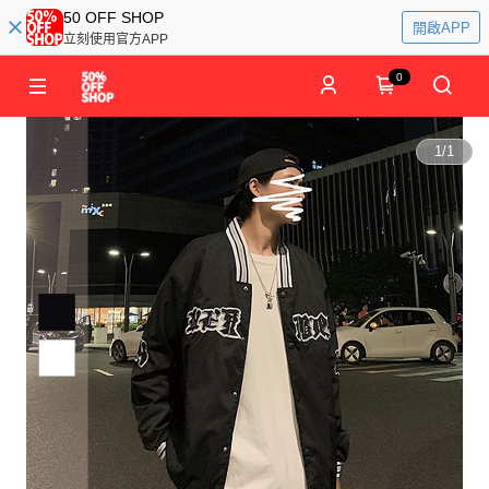
50 OFF SHOP
開啟APP
立刻使用官方APP
0
1
/
1