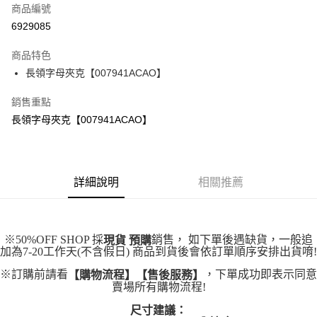
商品編號
超商取貨付款
6929085
LINE Pay
商品特色
Apple Pay
長領字母夾克【007941ACAO】
街口支付
銷售重點
長領字母夾克【007941ACAO】
悠遊付
Google Pay
全盈+PAY
詳細說明
相關推薦
大哥付你分期
相關說明
【大哥付你分期使用說明】
※50%OFF SHOP 採
銷售， 如下單後遇缺貨，一般追
現貨 預購
AFTEE先享後付
1.本服務由台灣大哥大提供，台灣大哥大用戶可立即使用無須另外申請。
加為7-20工作天(不含假日) 商品到貨後會依訂單順序安排出貨唷!
2.付款方式選擇「大哥付你分期」，訂單成立後會自動跳轉到大哥付的交易
相關說明
流程，驗證手機門號後，選擇欲分期的期數、繳款截止日，確認付款後即完
※訂購前請看
，下單成功即表示同意
【購物流程】【售後服務】
【關於「AFTEE先享後付」】
成交易。
賣場所有購物流程!
ATM付款
AFTEE先享後付是「在收到商品之後才付款」的支付方式。 讓您購物簡單
3.實際核准額度、可分期數及費用金額請依後續交易確認頁面所載為準。
便利好安心！
尺寸建議：
4.訂單成立30分鐘內，如未前往確認交易或遇審核未通過，訂單將自動取
１．簡單：不需註冊會員、不需綁卡、不需儲值。