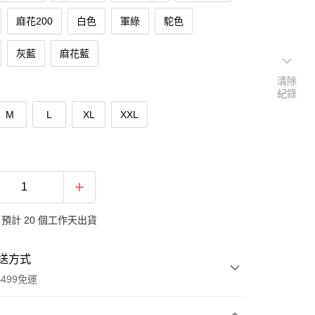
麻花200
白色
軍綠
駝色
灰藍
麻花藍
清除
紀錄
M
L
XL
XXL
預計 20 個工作天出貨
送方式
499免運