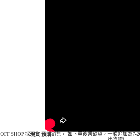
３．未成
「AFTE
任。
４．使用「
即時審查
結果請求
５．嚴禁
形，恩沛
動。
OFF SHOP 採
銷售， 如下單後遇缺貨，一般追加為7-2
現貨 預購
出貨唷!