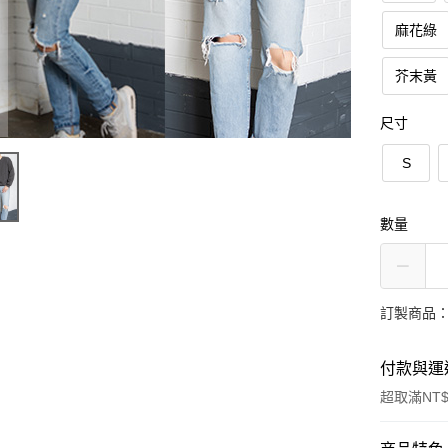
麻花綠
芥末黃
尺寸
S
數量
訂製商品：
付款與運
超取滿NT$