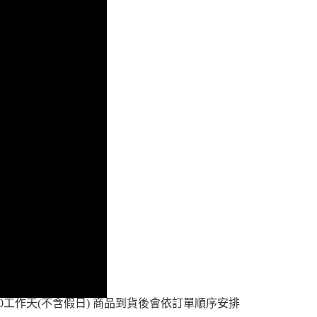
年的使用者請事先徵得法定代理人或監護人之同意方可使用
E先享後付」，若未經同意申辦者引起之損失，本公司不負相關責
AFTEE先享後付」時，將依據個別帳號之用戶狀況，依本公司
核予不同之上限額度；若仍有額度不足之情形，本公司將視審查
用戶進行身份認證。
一人註冊多個帳號或使用他人資訊註冊。若發現惡意使用之情
科技股份有限公司將有權停止該用戶之使用額度並採取法律行
0工作天(不含假日) 商品到貨後會依訂單順序安排