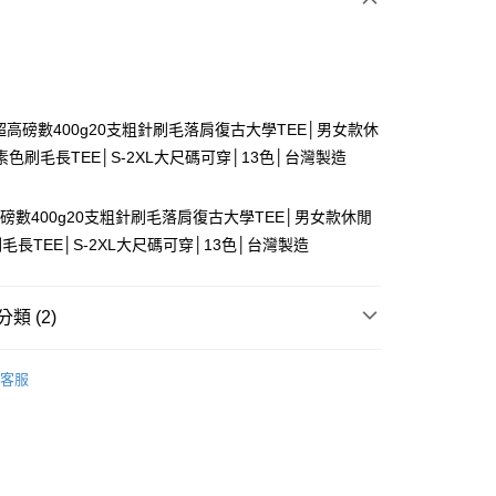
次付款
付款
 超高磅數400g20支粗針刷毛落肩復古大學TEE│男女款休
色刷毛長TEE│S-2XL大尺碼可穿│13色│台灣製造
超高磅數400g20支粗針刷毛落肩復古大學TEE│男女款休閒
毛長TEE│S-2XL大尺碼可穿│13色│台灣製造
y
類 (2)
 | 大學T
分期
客服
T｜大學T
你分期使用說明】
享後付
由台灣大哥大提供，台灣大哥大用戶可立即使用無須另外申請。
式選擇「大哥付你分期」，訂單成立後會自動跳轉到大哥付的交易
證手機門號後，選擇欲分期的期數、繳款截止日，確認付款後即
FTEE先享後付」】