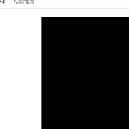
ATM付款
完成交易
說明
相關推薦
AFTEE
3.實際核
便利好安
4.訂單成
１．簡單
消。如遇
２．便利
運送方式
無法說明
３．安心
【繳款方
全家取貨
1.分期款
【「AFT
醒簡訊。
每筆NT$4
１．於結帳
2.透過簡
付」結帳
帳／街口支
付款 後全
２．訂單
３．收到繳
每筆NT$4
【注意事
／ATM／
1.本服務
※ 請注意
7-11取貨
用戶於交
絡購買商品
款買賣價
先享後付
每筆NT$4
2.基於同
※ 交易是
資料（包
是否繳費成
付款 後7-
用，由本
付客戶支
每筆NT$4
3.完整用
【注意事
宅配
１．透過由
交易，需
每筆NT$7
求債權轉
２．關於
https://aft