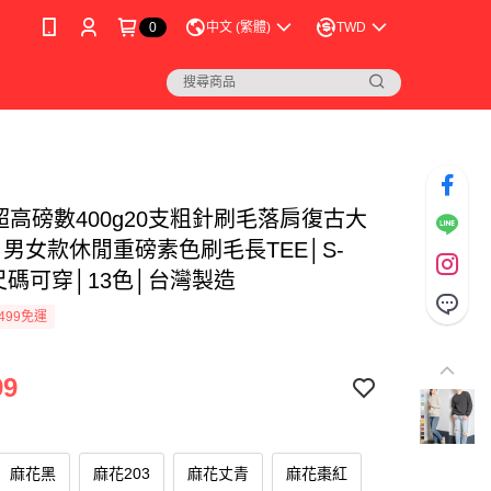
0
中文 (繁體)
TWD
 超高磅數400g20支粗針刷毛落肩復古大
│男女款休閒重磅素色刷毛長TEE│S-
尺碼可穿│13色│台灣製造
499免運
99
麻花黑
麻花203
麻花丈青
麻花棗紅