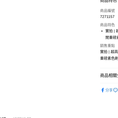
付款方式
商品特色
信用卡一
商品編號
7271157
超商取貨
商品特色
LINE Pay
實拍 |
閒重磅素
Apple Pay
銷售重點
街口支付
實拍 | 
重磅素色刷
悠遊付
Google Pa
商品相關分
全盈+PAY
女裝
長T
大哥付你
分享
相關說明
男裝
長
【大哥付
AFTEE先
1.本服務
2.付款方
相關說明
流程，驗
【關於「A