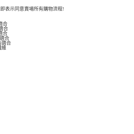
即表示同意賣場所有購物流程!
內適合
內適合
內適合
g內適合
g內適合
纖維