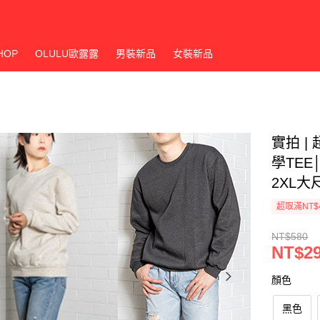
HOP
OLULU歐露露
男裝新品
女裝新品
實拍 |
學TEE
2XL大
超取滿NT$
NT$580
NT$2
顏色
黑色