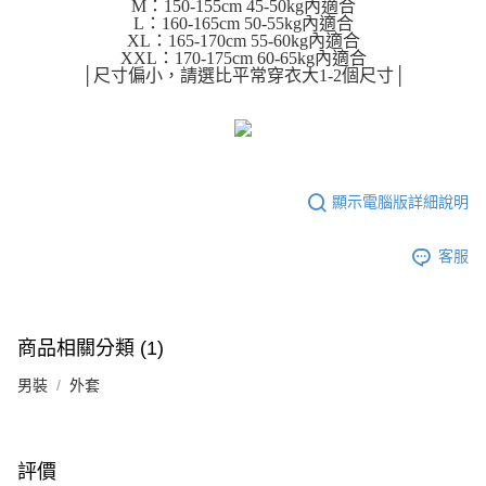
M：150-155cm 45-50kg內適合
運送方式
消。如遇「轉專審核」未通過狀況，表示未達大哥付你分期系統評分，恕無
２．便利：只要手機號碼，簡訊認證，即可結帳。
L：160-165cm 50-55kg內適合
法說明評估內容。
３．安心：先確認商品／服務後，再付款。
XL：165-170cm 55-60kg內適合
全家取貨付款
【繳款方式說明】
XXL：170-175cm 60-65kg內適合
1.分期款項不併入電信帳單，「大哥付你分期」於每月結算日後寄送繳費提
每筆NT$45
│尺寸偏小，請選比平常穿衣大1-2個尺寸│
【「AFTEE先享後付」結帳流程】
醒簡訊。
１．於結帳方式選擇「AFTEE先享後付」後，將跳轉至「AFTEE先享後付」
2.透過簡訊連結打開帳單後，可選擇「超商條碼／台灣大直營門市／銀行轉
付款 後全家取貨
結帳頁面，進行簡訊認證並確認金額後，即可完成結帳。
帳／街口支付／iPASS MONEY」等通路繳費。
２．訂單成立數日內，您將收到繳費通知簡訊。
每筆NT$45
３．收到繳費通知簡訊後14天內，點擊此簡訊中的連結，可透過四大超商／
【注意事項】
ATM／網路銀行／等多元方式進行付款，方視為交易完成。
7-11取貨付款
1.本服務係由「台灣大哥大股份有限公司」（以下簡稱本公司）所提供，讓
※ 請注意：結帳手續完成當下不需立刻繳費，但若您需要取消訂單，請聯絡
顯示電腦版詳細說明
用戶於交易時，得透過本服務購買商品或服務，並由商店將買賣／分期付款
每筆NT$45，滿NT$499(含以上)免運費
購買商品的店家。未經商家同意取消之訂單仍視為有效，需透過AFTEE先享
買賣價金債權讓與本公司後，依約使用本公司帳單繳交帳款。
後付繳納相關費用。
2.基於同意付款使用「大哥付你分期」之契約關係目的，商店將以您的個人
付款 後7-11取貨
※ 交易是否成功請以「AFTEE先享後付 」之結帳頁面顯示為準，若有關於
客服
資料（包含姓名、電話或地址）提供予台灣大哥大進項蒐集、處理及利用，
是否繳費成功／繳費後需取消欲退款等相關疑問，請聯繫「AFTEE先享後付
每筆NT$45，滿NT$499(含以上)免運費
由本公司與您本人進行分期帳單所需資料之確認、核對及更正。
客戶支援中心」
https://netprotections.freshdesk.com/support/home
3.完整用戶服務條款，請詳閱以下連結：
https://oppay.tw/userRule
宅配
【注意事項】
商品相關分類 (1)
１．透過由恩沛科技股份有限公司提供之「AFTEE先享後付」服務完成之交
每筆NT$70，滿NT$499(含以上)免運費
易，需依本服務之必要範圍內提供個人資料，並將交易相關給付款項請求債
男裝
外套
權轉讓予恩沛科技股份有限公司。
２．關於個人資料處理事宜，請瀏覽以下網址：
https://aftee.tw/terms/#terms3
３．未成年的使用者請事先徵得法定代理人或監護人之同意方可使用
「AFTEE先享後付」，若未經同意申辦者引起之損失，本公司不負相關責
評價