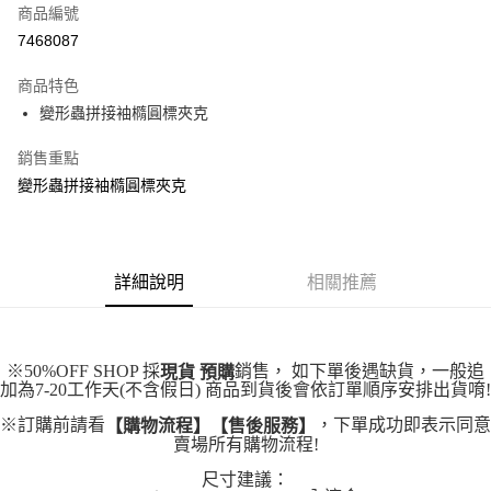
商品編號
超商取貨付款
7468087
LINE Pay
商品特色
Apple Pay
變形蟲拼接袖橢圓標夾克
街口支付
銷售重點
變形蟲拼接袖橢圓標夾克
悠遊付
Google Pay
全盈+PAY
詳細說明
相關推薦
大哥付你分期
相關說明
【大哥付你分期使用說明】
※50%OFF SHOP 採
銷售， 如下單後遇缺貨，一般追
現貨 預購
AFTEE先享後付
1.本服務由台灣大哥大提供，台灣大哥大用戶可立即使用無須另外申請。
加為7-20工作天(不含假日) 商品到貨後會依訂單順序安排出貨唷!
2.付款方式選擇「大哥付你分期」，訂單成立後會自動跳轉到大哥付的交易
相關說明
流程，驗證手機門號後，選擇欲分期的期數、繳款截止日，確認付款後即完
※訂購前請看
，下單成功即表示同意
【購物流程】【售後服務】
【關於「AFTEE先享後付」】
成交易。
賣場所有購物流程!
ATM付款
AFTEE先享後付是「在收到商品之後才付款」的支付方式。 讓您購物簡單
3.實際核准額度、可分期數及費用金額請依後續交易確認頁面所載為準。
便利好安心！
尺寸建議：
4.訂單成立30分鐘內，如未前往確認交易或遇審核未通過，訂單將自動取
１．簡單：不需註冊會員、不需綁卡、不需儲值。