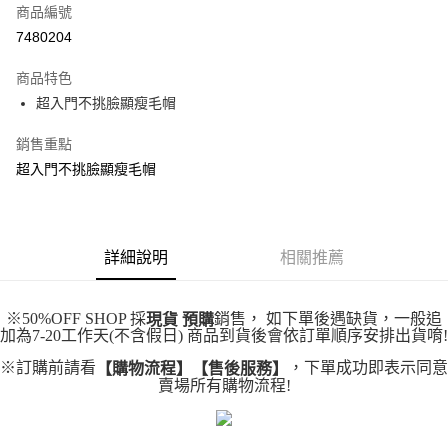
商品編號
超商取貨付款
7480204
LINE Pay
商品特色
Apple Pay
超入門不挑臉顯瘦毛帽
街口支付
銷售重點
超入門不挑臉顯瘦毛帽
悠遊付
Google Pay
全盈+PAY
詳細說明
相關推薦
大哥付你分期
相關說明
※50%OFF SHOP 採
銷售， 如下單後遇缺貨，一般追
現貨 預購
【大哥付你分期使用說明】
加為7-20工作天(不含假日) 商品到貨後會依訂單順序安排出貨唷!
AFTEE先享後付
1.本服務由台灣大哥大提供，台灣大哥大用戶可立即使用無須另外申請。
2.付款方式選擇「大哥付你分期」，訂單成立後會自動跳轉到大哥付的交易
※訂購前請看
，下單成功即表示同意
【購物流程】【售後服務】
相關說明
賣場所有購物流程!
流程，驗證手機門號後，選擇欲分期的期數、繳款截止日，確認付款後即完
【關於「AFTEE先享後付」】
成交易。
ATM付款
AFTEE先享後付是「在收到商品之後才付款」的支付方式。 讓您購物簡單
3.實際核准額度、可分期數及費用金額請依後續交易確認頁面所載為準。
便利好安心！
4.訂單成立30分鐘內，如未前往確認交易或遇審核未通過，訂單將自動取
１．簡單：不需註冊會員、不需綁卡、不需儲值。