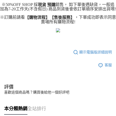
成交易。
ATM付款
AFTEE先享後付是「在收到商品之後才付款」的支付方式。 讓您購物簡單
※50%OFF SHOP 採
銷售， 如下單後遇缺貨，一般追
現貨 預購
3.實際核准額度、可分期數及費用金額請依後續交易確認頁面所載為準。
便利好安心！
加為7-20工作天(不含假日) 商品到貨後會依訂單順序安排出貨唷!
4.訂單成立30分鐘內，如未前往確認交易或遇審核未通過，訂單將自動取
１．簡單：不需註冊會員、不需綁卡、不需儲值。
運送方式
消。如遇「轉專審核」未通過狀況，表示未達大哥付你分期系統評分，恕無
※訂購前請看
，下單成功即表示同意
【購物流程】【售後服務】
２．便利：只要手機號碼，簡訊認證，即可結帳。
法說明評估內容。
賣場所有購物流程!
３．安心：先確認商品／服務後，再付款。
全家取貨付款
【繳款方式說明】
1.分期款項不併入電信帳單，「大哥付你分期」於每月結算日後寄送繳費提
每筆NT$45
【「AFTEE先享後付」結帳流程】
醒簡訊。
１．於結帳方式選擇「AFTEE先享後付」後，將跳轉至「AFTEE先享後付」
2.透過簡訊連結打開帳單後，可選擇「超商條碼／台灣大直營門市／銀行轉
付款 後全家取貨
結帳頁面，進行簡訊認證並確認金額後，即可完成結帳。
帳／街口支付／iPASS MONEY」等通路繳費。
２．訂單成立數日內，您將收到繳費通知簡訊。
每筆NT$45
３．收到繳費通知簡訊後14天內，點擊此簡訊中的連結，可透過四大超商／
顯示電腦版詳細說明
【注意事項】
ATM／網路銀行／等多元方式進行付款，方視為交易完成。
7-11取貨付款
1.本服務係由「台灣大哥大股份有限公司」（以下簡稱本公司）所提供，讓
※ 請注意：結帳手續完成當下不需立刻繳費，但若您需要取消訂單，請聯絡
用戶於交易時，得透過本服務購買商品或服務，並由商店將買賣／分期付款
每筆NT$45，滿NT$499(含以上)免運費
購買商品的店家。未經商家同意取消之訂單仍視為有效，需透過AFTEE先享
客服
買賣價金債權讓與本公司後，依約使用本公司帳單繳交帳款。
後付繳納相關費用。
2.基於同意付款使用「大哥付你分期」之契約關係目的，商店將以您的個人
付款 後7-11取貨
※ 交易是否成功請以「AFTEE先享後付 」之結帳頁面顯示為準，若有關於
資料（包含姓名、電話或地址）提供予台灣大哥大進項蒐集、處理及利用，
是否繳費成功／繳費後需取消欲退款等相關疑問，請聯繫「AFTEE先享後付
每筆NT$45，滿NT$499(含以上)免運費
由本公司與您本人進行分期帳單所需資料之確認、核對及更正。
客戶支援中心」
https://netprotections.freshdesk.com/support/home
3.完整用戶服務條款，請詳閱以下連結：
https://oppay.tw/userRule
評價
宅配
喜歡這個商品嗎？購買後給他一個好評吧
【注意事項】
１．透過由恩沛科技股份有限公司提供之「AFTEE先享後付」服務完成之交
每筆NT$70，滿NT$499(含以上)免運費
易，需依本服務之必要範圍內提供個人資料，並將交易相關給付款項請求債
權轉讓予恩沛科技股份有限公司。
本分類熱銷
全站排行
２．關於個人資料處理事宜，請瀏覽以下網址：
https://aftee.tw/terms/#terms3