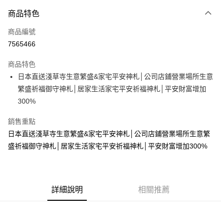
付款方式
商品特色
信用卡一次付款
商品編號
超商取貨付款
7565466
LINE Pay
商品特色
Apple Pay
日本直送淺草寺生意繁盛&家宅平安神札│公司店鋪營業場所生意
繁盛祈福御守神札│居家生活家宅平安祈福神札│平安財富增加
街口支付
300%
悠遊付
銷售重點
Google Pay
日本直送淺草寺生意繁盛&家宅平安神札│公司店鋪營業場所生意繁
盛祈福御守神札│居家生活家宅平安祈福神札│平安財富增加300%
全盈+PAY
大哥付你分期
相關說明
【大哥付你分期使用說明】
詳細說明
相關推薦
AFTEE先享後付
1.本服務由台灣大哥大提供，台灣大哥大用戶可立即使用無須另外申請。
2.付款方式選擇「大哥付你分期」，訂單成立後會自動跳轉到大哥付的交易
相關說明
流程，驗證手機門號後，選擇欲分期的期數、繳款截止日，確認付款後即完
【關於「AFTEE先享後付」】