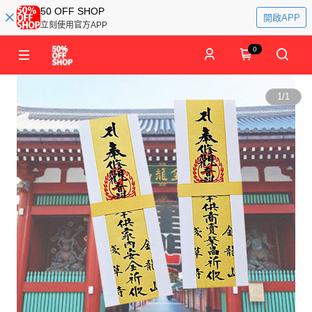
50 OFF SHOP
開啟APP
立刻使用官方APP
0
1
/
1