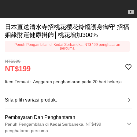
日本直送清水寺招桃花櫻花鈴鐺護身御守 招福
姻緣財運健康掛飾│桃花增加300%
Penuh Pengambilan di Kedai Serbaneka, NT$499 penghataran
percuma
NT$380
NT$199
Item Tersuai：Anggaran penghantaran pada 20 hari bekerja.
Sila pilih variasi produk.
Pembayaran Dan Penghantaran
Penuh Pengambilan di Kedai Serbaneka, NT$499
penghataran percuma