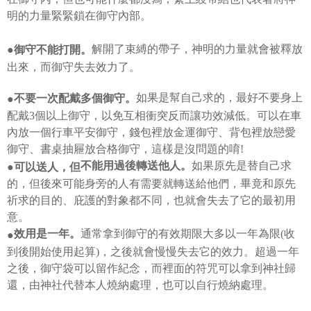
NT$499 atau lebih
lama untuk dihantar). Oleh itu, anda dikehendaki membuat pembayaran
menyelesaikan pembayaran anda melalui salah satu saluran berikut: kod
kepada AFTEE dalam tempoh sama ada anda menerima pesanan.
明的力量緊緊鎖在御守內部。
bar kedai serbaneka, kedai runcit Taiwan Mobile, pemindahan bank,
JKOPay, atau iPASS MONEY.
Kedua, Sekatan Pembayaran
解開了束縛的帶子，神明的力量就會被釋放
●御守不能打開。
1. Jumlah yang diperakui untuk pengguna kali pertama boleh sehingga
[Nota Penting]
NT$10,000. Amaun diperakui sebenar yang diluluskan akan berdasarkan
出來，而御守失去效力了。
keputusan pensijilan dan semakan oleh AFTEE.
Perkhidmatan ini disediakan oleh Taiwan Mobile Co., Ltd. (“Syarikat”),
2. Amaun perbelanjaan minimum mestilah lebih besar daripada NT$20.
yang membolehkan pelanggan membeli barangan atau perkhidmatan
如果是幫自己求的，最好不要身上
不要一次配戴多個御守。
●
3. Pada masa ini hanya tersedia untuk ahli Taiwan.
melalui perkhidmatan ini pada masa transaksi. Hasil daripada pembelian
配戴3個以上御守，以免互相衝突反而讓功效減低。可以在車
atau pembayaran ansuran akan dipindahkan oleh peniaga kepada
Ketiga, Syarat Perkhidmatan
內放一個行車平安御守，錢包裡放金運御守、背包裡放戀愛
Syarikat, dan pelanggan hendaklah membuat pembayaran mengikut
Perkhidmatan AFTEE Beli Sekarang Bayar Kemudian disediakan oleh NP
perjanjian menggunakan sistem bil Syarikat.
御守、書桌抽屜放合格御守，這樣是沒問題的唷!
Taiwan, Inc. dan AFTEE akan membuat bil kepada pengguna. AFTEE
akan menggunakan data peribadi yang dikumpul (termasuk nama
如果原先是替自己求
不能用過後轉送他人。
●可以送人，但
Untuk memenuhi hubungan kontrak yang terjalin melalui persetujuan
pembeli, no. telefon, nama penerima, no. telefon, alamat penerima) untuk
的，但後來可能身旁的人有需要就轉送給他們，畢竟和原先
penggunaan OP Pay Later, peniaga akan memberikan maklumat peribadi
penggunaan perkhidmatan. Sila rujuk kepada "Penyata Pengumpulan
anda (termasuk nama, nombor telefon, atau alamat) kepada Syarikat bagi
祈求的目的、庇護的對象都不同，也就會失去了它的最初用
Data Peribadi, Pemprosesan, Penggunaan"
tujuan pengumpulan, pemprosesan dan penggunaan data yang
(https://aftee.tw/privacypolicy/
) untuk maklumat lanjut.
意。
diperlukan untuk pengebilan ansuran, termasuk pengesahan,
pengesahan semula dan pembetulan.
通常拿到御守的有效期限大多以一年為限(收
效用是一年。
●
Jumlah yang diperakui untuk pengguna kali pertama yang lulus
kelulusan boleh sehingga NT$10,000. Jika pengguna tidak membuat
到後開始使用起算)，之後就會慢慢失去它的效力。超過一年
Untuk terma perkhidmatan penuh, sila rujuk pautan berikut:
pembayaran dalam tempoh tersebut, yuran pembayaran lewat sebanyak
之後，御守袋可以留作紀念，而裡面的符咒可以拿到神社歸
https://oppay.tw/userRule
" target="_blank" class="link revert-
20% setahun akan dikenakan. Pengguna bawah umur dikehendaki
style">https://oppay.tw/userRule
還，由神社代替本人燒納處理，也可以自行燒納處理。
mendapatkan kebenaran daripada ibu bapa atau penjaga yang sah
untuk menggunakan AFTEE.
【Panduan Penggunaan Pembayaran Ansuran Gogo】