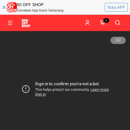
50 OFF SHOP
Buka APP
Gunakan App Kami Sekarang
0
1
/
2