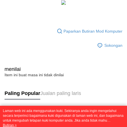
1. Perkhidmatan ini disediakan oleh Taiwan Mobile, pengguna telefon
Sila hubungi NP Taiwan Inc. di
cs_tw@netprotections.co.jp
jika anda
mudah alih boleh segera menggunakan tanpa perlu memohon lagi.
mempunyai sebarang kebimbangan mengenai pemprosesan dan
(Hanya untuk nombor langganan peribadi, tidak terbuka untuk syarikat
penggunaan pada data peribadi. Jika anda tidak bersetuju dengan data
dan kad prabayar)
peribadi yang disenaraikan seperti di atas akan dikumpul dan digunakan
2. Pilihan kaedah pembayaran "Pembayaran Ansuran Gogo", selepas
oleh AFTEE, sila jangan gunakan perkhidmatan ini.
pesanan ditubuhkan, akan secara automatik dialihkan ke proses
Paparkan Butiran Mod Komputer
transaksi Gogo, selepas pengesahan nombor telefon, pilih bilangan
ansuran yang diingini, tarikh akhir pembayaran, dan setelah
mengesahkan pembayaran, transaksi akan selesai.
Sokongan
3. Jumlah kelulusan sebenar, bilangan ansuran dan jumlah bayaran
adalah berdasarkan halaman pengesahan transaksi seterusnya.
4. Dalam masa 30 minit selepas pesanan ditubuhkan, jika tidak pergi
untuk mengesahkan transaksi atau jika tidak lulus semakan, pesanan
menilai
akan dibatalkan secara automatik. Jika terdapat situasi "pindah untuk
Item ini buat masa ini tidak dinilai
semakan khusus" yang tidak lulus, ini menunjukkan bahawa sistem
penilaian tidak mencukupi, tiada penjelasan mengenai kandungan
penilaian boleh diberikan.
Paling Popular
Jualan paling laris
【Penerangan Kaedah Pembayaran】
1. Pembayaran ansuran tidak digabungkan dalam bil telekomunikasi,
"Pembayaran Ansuran Gogo" akan menghantar SMS peringatan
Laman web ini ada menggunakan kuki. Sekiranya anda ingin mengetahui
pembayaran selepas tarikh penyelesaian bulanan.
Tag Popular
secara terperinci bagaimana kuki digunakan di laman web ini, dan bagaimana
2. Melalui pautan SMS untuk membuka bil, anda boleh memilih untuk
untuk mengubah tetapan kuki komputer anda. Jika anda tidak mahu
membayar melalui "Kod bar kedai serbaneka / Kedai rasmi Taiwan
menggunakan kuki di komputer anda, sila rujuk penerangan mengenai kuki.
Butiran >
Mobile / Pemindahan bank / Pembayaran J街口 / iPASS MONEY" dan