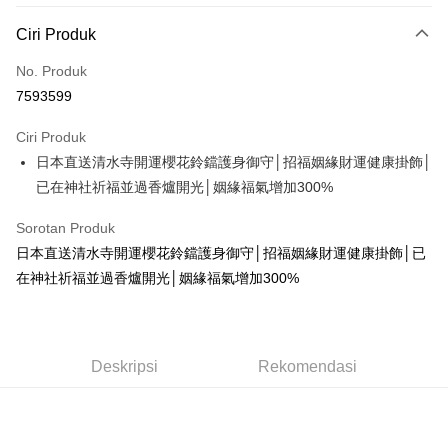
Kaedah Pembayaran
Ciri Produk
Kad Kredit (Bayaran Penuh)
No. Produk
Pengambilan di Kedai Serbaneka
7593599
LINE Pay
Ciri Produk
Apple Pay
日本直送清水寺開運櫻花鈴鐺護身御守│招福姻緣財運健康掛飾│
已在神社祈福並過香爐開光│姻緣福氣增加300%
JKOPAY
Easy Wallet
Sorotan Produk
日本直送清水寺開運櫻花鈴鐺護身御守│招福姻緣財運健康掛飾│已
Google Pay
在神社祈福並過香爐開光│姻緣福氣增加300%
Plus PAY
OP Pay Later
Deskripsi
Deskripsi
Rekomendasi
[Terma Penggunaan untuk OP Pay Later]
AFTEE
Perkhidmatan ini disediakan oleh Taiwan Mobile dan tersedia untuk
Deskripsi
pengguna Taiwan Mobile tanpa memerlukan permohonan tambahan.
Pertama, Mengenai Perkhidmatan AFTEE Beli Sekarang Bayar Kemudian