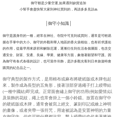
御守都是少量空運,如果遇到缺貨追加
Pemindahan ATM
1. Dengan memilih AFTEE sebagai kaedah pembayaran, mesej
Jika anda memilih OP Pay Later sebagai kaedah pembayaran, sistem
pengesahan AFTEE akan muncul.
小幫手會盡快幫大家到神社買到的，再請多多見諒🙏
akan mengarahkan anda secara automatik ke proses transaksi OP Pay
2. Anda boleh meneruskan pembayaran selepas pengesahan SMS.
Pilihan Penghantaran
Later selepas pesanan dibuat. Anda perlu mengesahkan nombor telefon
3. Tiada bayaran diperlukan apabila pesanan disahkan. Produk akan
mudah alih anda, memilih bilangan ansuran, dan menetapkan tarikh
│御守小知識│
dihantar ke alamat yang ditetapkan.
全家取貨付款
akhir pembayaran. Transaksi akan dianggap selesai setelah pembayaran
4. Setelah pesanan disahkan, anda akan menerima SMS pembayaran
disahkan.
NT$45/pesanan
manakala ahli aplikasi akan menerima pemberitahuan tolak aplikasi
御守是護身符的一種，經常在神社、寺院中可見到或買到，通常是可輕易
AFTEE.
Had kredit yang diluluskan, tempoh ansuran yang tersedia, dan yuran
付款 後全家取貨
握在手掌中的大小。御守的外觀和華人地區的香火袋相似，也有祈求護佑
5. Tiada bayaran diperlukan apabila anda menerima produk. Sila buat
yang dikenakan adalah tertakluk kepada maklumat yang dinyatakan
pembayaran di empat kedai serbaneka utama, ATM atau perbankan
NT$45/pesanan
的作用，從最早用來辟邪和解除厄運，逐漸衍生到生活各個層面，包含交
pada halaman pengesahan transaksi seterusnya.
dalam talian dengan SMS pembayaran atau pemberitahuan tolak aplikasi
通安全、財富、安產、良緣、學業、健康等方面，象徵著願望和守護。因
AFTEE.
7-11取貨付款
Jika transaksi tidak disahkan dalam masa 30 minit selepas pesanan
為御守有各式各樣的設計，也可當作吊飾，是許多觀光客到日本旅遊時會
dibuat, atau jika permohonan gagal dalam proses semakan, pesanan
NT$45/pesanan | Penghantaran percuma untuk pesanan
Sila ambil perhatian bahawa tempoh pembayaran adalah 14 hari. Walau
購買的紀念品之一。
akan dibatalkan secara automatik. Jika permohonan gagal pada
bagaimanapun, bagi mereka yang telah memuat turun Aplikasi AFTEE
NT$499 atau lebih
peringkat "semakan manual", ini bermakna kriteria pemarkahan sistem
dan mendaftar sebagai ahli AFTEE boleh menikmati tempoh pembayaran
tidak dipenuhi; butiran penilaian khusus tidak akan didedahkan.
御守典型的製作方式，是用棉布或麻布將硬紙版或木牌包起
sehingga 45 hari.
付款 後7-11取貨
來，製作成為長型的五角形，接著頂部穿過繩子打上綬帶結
[Arahan Pembayaran]
NT$45/pesanan | Penghantaran percuma untuk pesanan
Tempoh pembayaran dikira dari masa kedai meminta pembayaran anda,
(一種中國結)即完成。正背面會繡上御守的功用(例如愛情)以
ditambah dengan bilangan hari yang boleh dilanjutkan oleh AFTEE. Anda
NT$499 atau lebih
Pembayaran ansuran melalui OP Pay Later akan dibilkan secara
及裝飾的花紋，繩上也常會掛上一個小鈴鐺。放置在御守中
boleh melanjutkan tempoh pembayaran anda sebelum anda menerima
berasingan dan tidak termasuk dalam bil telekom anda. SMS peringatan
pesanan. Walau bagaimanapun, tiada jaminan bahawa anda boleh
宅配
的硬紙版或木牌，通常會被寫上經文、篆刻印記或繪上神明
pembayaran akan dihantar selepas kitaran bil bulanan.
menerima pesanan anda semasa tempoh pembayaran (cth.: produk
的畫像，或者夾帶一張符咒，用途被認為是安置神明的力量
NT$70/pesanan | Penghantaran percuma untuk pesanan
prapesanan atau produk yang mungkin mengambil masa yang lebih
Selepas mengakses bil melalui pautan dalam SMS, anda boleh
在御守內，但也可能什麼都沒寫，繫上綬帶結也代表著將神