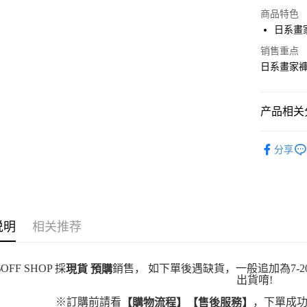
超商取货
商品特色
LINE Pay
日系畫
Apple Pay
销售重点
日系畫家褲
街口支付
悠遊付
产品相关分
Google Pa
男裝
長
分享
Plus PAY
大哥付你
相关说明
【大哥付
AFTEE先
1. 本服
说明
相关推荐
人月租型
相关说明
2. 付款
一、關於 A
ATM付款
流程，验
1. 於付
OFF SHOP 採
銷售， 如下單後遇缺貨，一般追加為7-2
現貨 預購
完成交易
窗。
出貨唷!
3. 实际
2. 進行
4. 订单
3. 訂單
运送方式
※訂購前請看
，下單成功
【購物流程】【售後服務】
消。如遇 