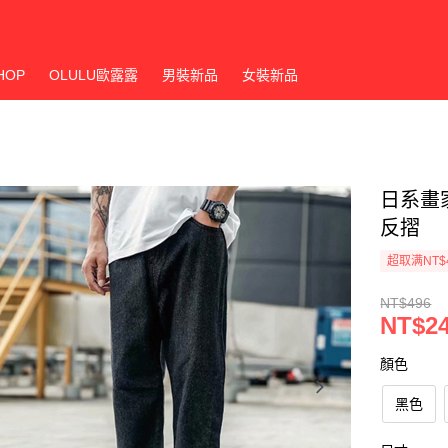
HOP
OLULU歐露露
男裝新品
女裝新品
日系畫
反摺
超取满NT$
NT$496
NT$2
顏色
黑色