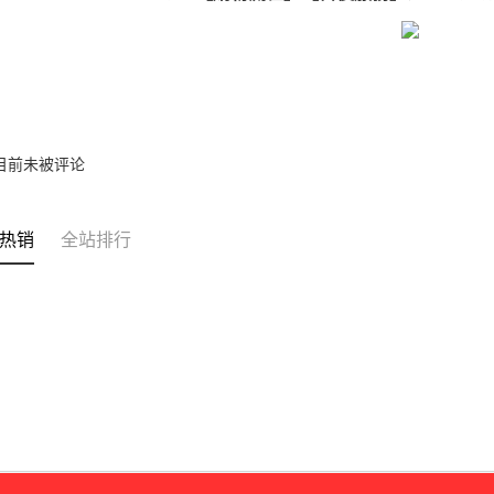
4. 下訂
容。
AFTEE 
全家取貨
【缴款方
5. 收到
1. 分期
每笔NT$4
APP於四
短信。
2. 通过
付款 後全
請留意繳費期
账／街口支付
享有最長 
每笔NT$4
【注意事
繳費期限，
目前未被评论
7-11取貨
1. 本服
算出。使用
过本服务
定能夠在期
每笔NT$4
本公司后
收到商品與
2. 基于
热销
全站排行
付款 後7-
资料（包
二、付款
每笔NT$4
用，由台
1. 初次
3. 完整
之上限額
宅配
2. 結帳金
3. 目前
每笔NT$7
三、聲明
「AFTE
)所提供，
(包含但不
予 AFT
集、處理、