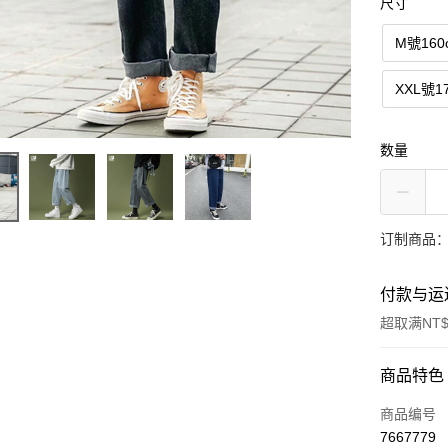
尺寸
M號160
XXL號1
数量
订制商品：
付款与运
超取满NT$
付款方式
商品特色
信用卡一
商品编号
7667779