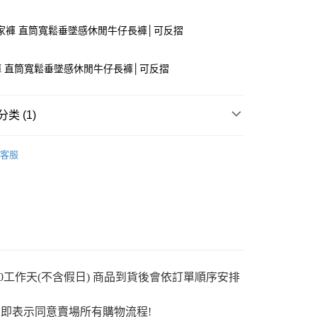
付款
家褲 直筒寬鬆垂墜感休閒牛仔長褲│可反摺
 直筒寬鬆垂墜感休閒牛仔長褲│可反摺
类 (1)
y
褲
客服
分期
你分期使用说明】
享后付
务由台湾大哥大提供，电信用户可立即使用无须另外申请。（限个
门号，不开放公司户及预付卡使用）
方式选择 “大哥付你分期”，订单成立后会自动跳转到大哥付的交易
FTEE先享後付
证手机门号后，选择欲分期的期数、缴款截止日，确认付款后即
款方式選擇AFTEE先享後付，將跳出AFTEE先享後付手機驗證視
0工作天(不含假日) 商品到貨後會依訂單順序安排
。
核准额度、可分期数及费用金额请依后续交易确认页面所载为准。
簡訊驗證之後，即可完成結帳手續。
成立30分钟内，如未前往确认交易或遇审核未通过，订单将自动取
確認後不需事先繳費，商品會配送至您的指定地址。
即表示同意賣場所有購物流程!
“转专审核”未通过状况，表示未达系统评分，恕无法说明评估内