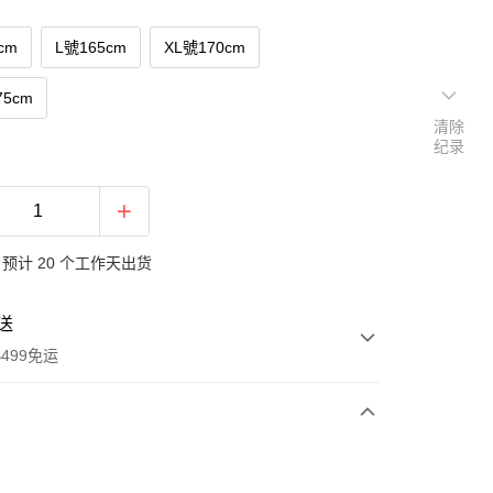
cm
L號165cm
XL號170cm
75cm
清除
纪录
预计 20 个工作天出货
送
499免运
次付款