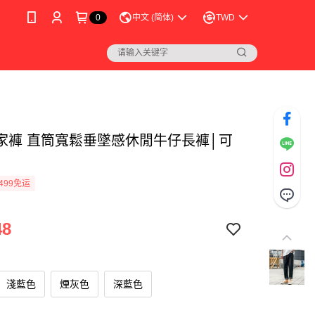
0
中文 (简体)
TWD
家褲 直筒寬鬆垂墜感休閒牛仔長褲│可
499免运
48
淺藍色
煙灰色
深藍色