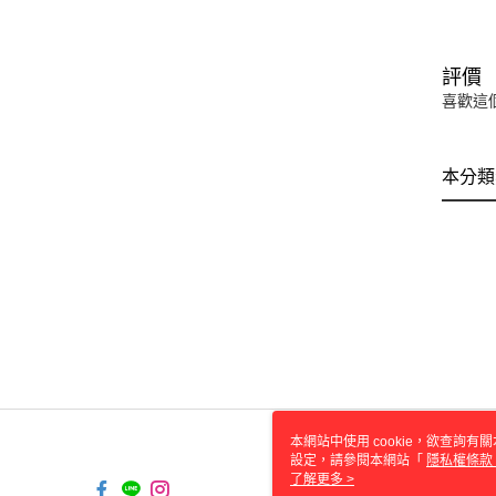
評價
喜歡這
本分類
本網站中使用 cookie，欲查詢有關
設定，請參閱本網站「
隱私權條款
使用 cookie。
了解更多 >