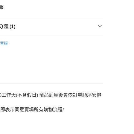
帽
類 (1)
y
子 HAT
客服
分期
你分期使用說明】
享後付
由台灣大哥大提供，台灣大哥大用戶可立即使用無須另外申請。
式選擇「大哥付你分期」，訂單成立後會自動跳轉到大哥付的交易
證手機門號後，選擇欲分期的期數、繳款截止日，確認付款後即
FTEE先享後付」】
。
先享後付是「在收到商品之後才付款」的支付方式。 讓您購物簡單
0工作天(不含假日) 商品到貨後會依訂單順序安排
准額度、可分期數及費用金額請依後續交易確認頁面所載為準。
心！
立30分鐘內，如未前往確認交易或遇審核未通過，訂單將自動取
：不需註冊會員、不需綁卡、不需儲值。
「轉專審核」未通過狀況，表示未達大哥付你分期系統評分，恕
：只要手機號碼，簡訊認證，即可結帳。
即表示同意賣場所有購物流程!
評估內容。
：先確認商品／服務後，再付款。
式說明】
付款
項不併入電信帳單，「大哥付你分期」於每月結算日後寄送繳費提
EE先享後付」結帳流程】
5
方式選擇「AFTEE先享後付」後，將跳轉至「AFTEE先享後
訊連結打開帳單後，可選擇「超商條碼／台灣大直營門市／銀行轉