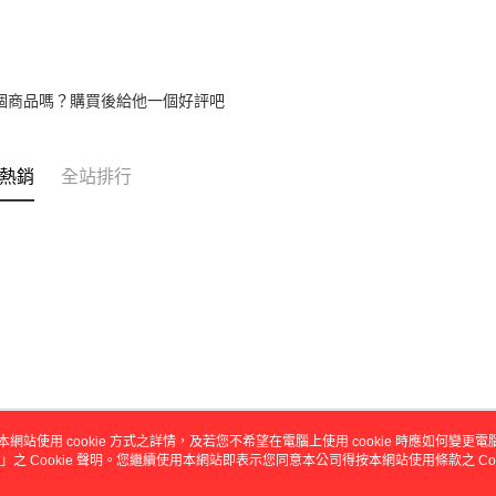
付」結帳
帳／街口支
付款 後全
２．訂單
３．收到繳
每筆NT$4
【注意事
／ATM／
1.本服務
※ 請注意
7-11取貨
用戶於交
個商品嗎？購買後給他一個好評吧
絡購買商品
款買賣價
先享後付
每筆NT$4
2.基於同
※ 交易是
資料（包
是否繳費成
付款 後7-
熱銷
全站排行
用，由本
付客戶支
每筆NT$4
3.完整用
【注意事
宅配
１．透過由
交易，需
每筆NT$7
求債權轉
２．關於
https://aft
３．未成
「AFTE
任。
４．使用「
即時審查
結果請求
本網站使用 cookie 方式之詳情，及若您不希望在電腦上使用 cookie 時應如何變更電腦的
５．嚴禁
」之 Cookie 聲明。您繼續使用本網站即表示您同意本公司得按本網站使用條款之 Coo
關於我們
客服資訊
形，恩沛