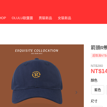
HOP
OLULU歐露露
男裝新品
女裝新品
箭頭R
超取滿NT$
NT$280
NT$1
顏色
藍色
尺寸