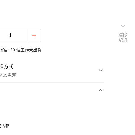
清除
紀錄
預計 20 個工作天出貨
送方式
499免運
次付款
付款
鴨舌帽