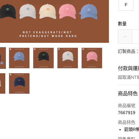
F
數量
訂製商品：
付款與運
超取滿NT$
付款方式
商品特色
信用卡一
商品編號
7667919
超商取貨
商品特色
LINE Pay
箭頭R