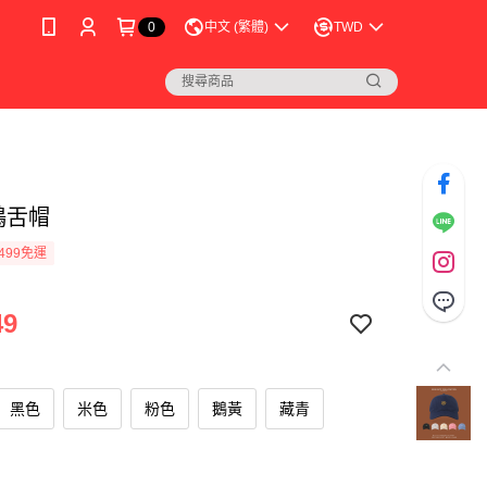
0
中文 (繁體)
TWD
鴨舌帽
499免運
49
黑色
米色
粉色
鵝黃
藏青