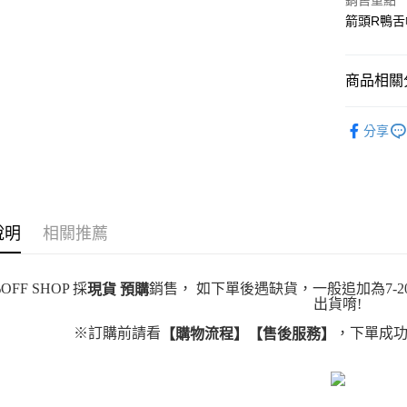
Apple Pay
銷售重點
箭頭R鴨舌
街口支付
悠遊付
商品相關分
Google Pa
配件
帽
分享
全盈+PAY
大哥付你
相關說明
【大哥付
AFTEE先
1.本服務
說明
相關推薦
2.付款方
相關說明
流程，驗
【關於「A
ATM付款
完成交易
AFTEE
OFF SHOP 採
銷售， 如下單後遇缺貨，一般追加為7-2
現貨 預購
3.實際核
便利好安
出貨唷!
4.訂單成
１．簡單
消。如遇
２．便利
運送方式
※訂購前請看
，下單成功
【購物流程】【售後服務】
無法說明
３．安心
【繳款方
全家取貨
1.分期款
【「AFT
醒簡訊。
每筆NT$4
１．於結帳
2.透過簡