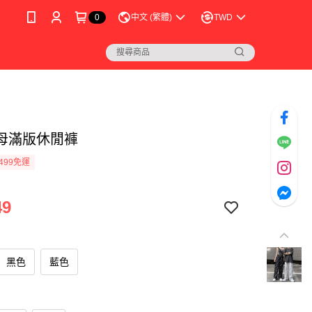
0
中文 (繁體)
TWD
母滿版休閒褲
499免運
49
黑色
藍色