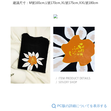
配送方法
を基準とします。
建議尺寸：M號165cm,L號170cm,XL號175cm,XXL號180cm
3.注文するときのお支払いは不要です。商品はご指定の住所に配送されま
4. 注文成立後30分以内に確認取引を行わない場合や審査が通過しない場
す。
全家取貨付款
合、注文は自動的にキャンセルされます。「転専審査」に未通過の状況が
4.ご注文が完了すると、携帯に支払い通知のSMSが届きます。アプリ会員
発生した場合は、システムの評価基準に達していないことを意味し、評価
配送毎にNT$45
の場合は、AFTEE アプリプッシュ通知が届きます。
内容についての説明はいたしかねます。
5.商品受け取り時のお支払いは不要です。商品を確かめてから、SMSまた
付款 後全家取貨
はアプリの通知に従って、4大コンビニ、またはATM/オンラインバンキン
グでお支払いください。
配送毎にNT$45
【支払い方法の説明】
1. 分割払いの金額は電信請求書に統合されず、「OP Pay Later」は毎月の
代金納付期限は最短で 14 日以内ですので、ご注意ください。AFTEE アプ
7-11取貨付款
締め日後に支払いリマインダーのSMSを送信します。
リをダウンロードして AFTEE 会員になるとお支払い期限を最長 45 日以内
2. SMSのリンクを通じて請求書を開いた後、「コンビニバーコード／台湾
配送毎にNT$45、NT$499以上で送料無料
まで延長できます。
大直営店舗／銀行振込／街口支払い／iPASS MONEY」などのチャネルで
支払いを選択できます。
付款 後7-11取貨
お支払期限は、ショップが請求した期日と、AFTEEで延長できる日数をも
とに計算されます。AFTEEで注文すると、商品を受け取るまで支払い期限
配送毎にNT$45、NT$499以上で送料無料
【注意事項】
を延長できますが、商品を期限内に受け取れない場合があります（例：予
1. 本サービスは「台湾大哥大株式会社」（以下「当社」といいます）によ
約商品や商品到着日が比較的遅い商品）。そのため、商品到着の有無に関
宅配
って提供され、ユーザーが取引時に本サービスを通じて商品やサービスを
わらず、AFTEEで指定された期限内にお支払いください。
購入できるようにし、店舗が売買／分割払い売買の債権を当社に譲渡した
配送毎にNT$70、NT$499以上で送料無料
後、契約に基づいて当社の請求書で帳款を支払うことになります。
二、支払い限度額
2. 「OP Pay Later」を利用する契約関係の目的から、店舗はあなたの個人
1.初回 AFTEEを ご利用の際に、認証結果及び当社の審査の結果に基づ
情報（名前、電話または住所を含む）を台湾大哥大に提供し、収集、処理
き、限度額が設定されます。
および利用するために、当社があなた本人と分割請求書に必要な情報の確
2.決済金額は最低NT$20です。
認、照合および修正を行います。
3.現在、台湾の会員のみご利用いただけます。
3. 完全なユーザーサービス規約については、以下のリンクを参照してくだ
PC版の詳細についてを表示する
さい：
https://oppay.tw/userRule
三、利用規約「AFTEE代金後払い」（以下当サービスという）はネットプ