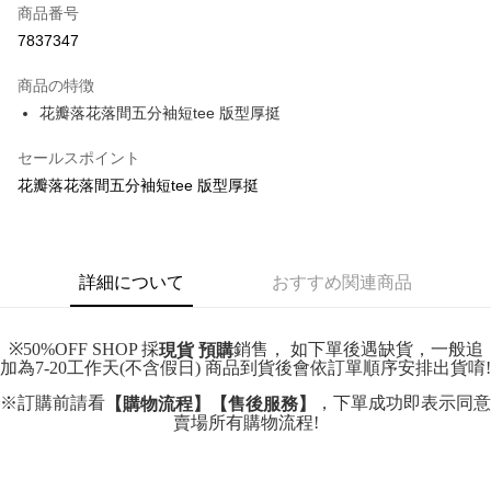
商品番号
コンビニ店頭代金引換
7837347
LINE Pay
商品の特徴
Apple Pay
花瓣落花落間五分袖短tee 版型厚挺
JKOPAY
セールスポイント
花瓣落花落間五分袖短tee 版型厚挺
Easy Wallet
Google Pay
Plus Pay
詳細について
おすすめ関連商品
OP Pay Later
説明
※50%OFF SHOP 採
銷售， 如下單後遇缺貨，一般追
現貨 預購
【OP Pay Later 使用説明】
加為7-20工作天(不含假日) 商品到貨後會依訂單順序安排出貨唷!
AFTEE代金後払い
1. 本サービスは台湾大哥大によって提供され、台湾大哥大のユーザーは追
加の申請なしで即時に利用可能です。
※訂購前請看
，下單成功即表示同意
説明
【購物流程】【售後服務】
2. 支払い方法で「OP Pay Later」を選択すると、注文が成立した後に自動
賣場所有購物流程!
一、 AFTEE代金後払いについて
的に OP Pay Later の取引プロセスに移行し、携帯番号を確認後、分割払
ATM払い
1.お支払い方法でAFTEE代金後払いを選択すると、携帯電話認証ウィンド
いの回数や支払い期限を選択し、支払いを確認すると取引が完了します。
ウが表示されます。
3. 実際の承認額、分割回数および費用については、後続の取引確認ページ
2.SMSで認証してお支払い手続を進めてください。