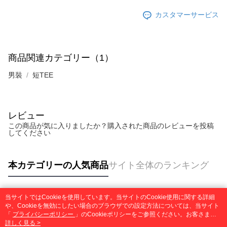
ロテクションズ（以下 AFTEE という）が提供し、AFTEEが代金を徴収し
カスタマーサービス
ます。当サービスご利用の際に提供しなければならない個人情報（注文者
の氏名、電話番号、受取人の氏名、電話番号、受取人住所を含むがこれに
限らない）は、AFTEEに渡され当サービスで必要な範囲内で利用されま
す。AFTEEの個人情報の収集、処理、利用について、詳細はAFTEE公式ホ
ームページの『個人情報の収集、処理及び利用に関する声明』をご参照く
商品関連カテゴリー（1）
ださい（
https://aftee.tw/privacypolicy/
）。
男裝
短TEE
AFTEEの初回ご利用の際に、審査を通過すれば、最高額がNT$10,000にな
ります。支払い期限を過ぎた場合、その金額に基づいて年利20%の遅延滞
納金が加算されます。未成年の利用者は、事前に法定代理人または後見人
の同意を得ればAFTEEをご利用いただけます。
レビュー
この商品が気に入りましたか？購入された商品のレビューを投稿
個人情報の処理、利用について疑問がある、または関連する法律の権利を
してください
行使したい場合は、ネットプロテクションズ
cs_tw@netprotections.co.jp
にご連絡ください。上記に示した個人情報を、必要な購入注文書とあわせ
てAFTEEにご提供いただく、またはAFTEEにあなたの個人情報の収集、処
理、利用を許可することににご同意いただけない場合は、当サービスを選
本カテゴリーの人気商品
サイト全体のランキング
択しないでください。
当サイトではCookieを使用しています。当サイトのCookie使用に関する詳細
人気タグ
や、Cookieを無効にしたい場合のブラウザでの設定方法については、当サイト
「
プライバシーポリシー
」のCookieポリシーをご参照ください。お客さま
が、当サイトを引き続き使用される場合、当社がサイト利用規約のCookieポリ
詳しく見る >