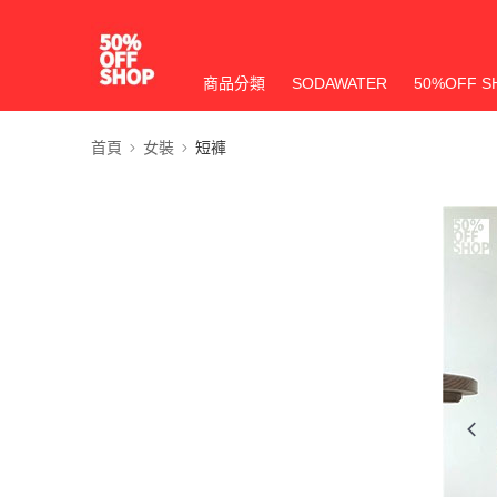
商品分類
SODAWATER
50%OFF S
首頁
女裝
短褲