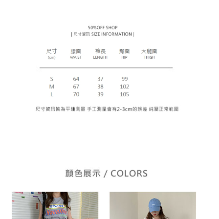
ロテクションズ（以下 AFTEE という）が提供し、AFTEEが代金を徴収し
ます。当サービスご利用の際に提供しなければならない個人情報（注文者
の氏名、電話番号、受取人の氏名、電話番号、受取人住所を含むがこれに
限らない）は、AFTEEに渡され当サービスで必要な範囲内で利用されま
す。AFTEEの個人情報の収集、処理、利用について、詳細はAFTEE公式ホ
ームページの『個人情報の収集、処理及び利用に関する声明』をご参照く
ださい（
https://aftee.tw/privacypolicy/
）。
AFTEEの初回ご利用の際に、審査を通過すれば、最高額がNT$10,000にな
ります。支払い期限を過ぎた場合、その金額に基づいて年利20%の遅延滞
納金が加算されます。未成年の利用者は、事前に法定代理人または後見人
の同意を得ればAFTEEをご利用いただけます。
個人情報の処理、利用について疑問がある、または関連する法律の権利を
行使したい場合は、ネットプロテクションズ
cs_tw@netprotections.co.jp
にご連絡ください。上記に示した個人情報を、必要な購入注文書とあわせ
てAFTEEにご提供いただく、またはAFTEEにあなたの個人情報の収集、処
理、利用を許可することににご同意いただけない場合は、当サービスを選
択しないでください。