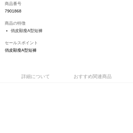
商品番号
コンビニ店頭代金引換
7901868
LINE Pay
商品の特徴
Apple Pay
俏皮顯瘦A型短褲
JKOPAY
セールスポイント
俏皮顯瘦A型短褲
Easy Wallet
Google Pay
Plus Pay
詳細について
おすすめ関連商品
OP Pay Later
説明
【OP Pay Later 使用説明】
AFTEE代金後払い
1. 本サービスは台湾大哥大によって提供され、台湾大哥大のユーザーは追
加の申請なしで即時に利用可能です。
説明
2. 支払い方法で「OP Pay Later」を選択すると、注文が成立した後に自動
一、 AFTEE代金後払いについて
的に OP Pay Later の取引プロセスに移行し、携帯番号を確認後、分割払
ATM払い
1.お支払い方法でAFTEE代金後払いを選択すると、携帯電話認証ウィンド
いの回数や支払い期限を選択し、支払いを確認すると取引が完了します。
ウが表示されます。
3. 実際の承認額、分割回数および費用については、後続の取引確認ページ
2.SMSで認証してお支払い手続を進めてください。