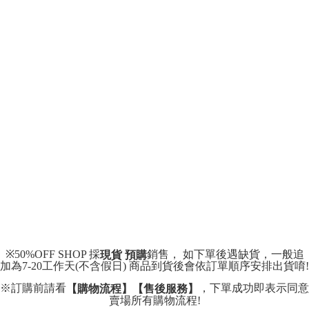
配送方法
を基準とします。
3.注文するときのお支払いは不要です。商品はご指定の住所に配送されま
4. 注文成立後30分以内に確認取引を行わない場合や審査が通過しない場
す。
全家取貨付款
合、注文は自動的にキャンセルされます。「転専審査」に未通過の状況が
4.ご注文が完了すると、携帯に支払い通知のSMSが届きます。アプリ会員
発生した場合は、システムの評価基準に達していないことを意味し、評価
配送毎にNT$45
の場合は、AFTEE アプリプッシュ通知が届きます。
内容についての説明はいたしかねます。
5.商品受け取り時のお支払いは不要です。商品を確かめてから、SMSまた
付款 後全家取貨
はアプリの通知に従って、4大コンビニ、またはATM/オンラインバンキン
グでお支払いください。
配送毎にNT$45
【支払い方法の説明】
1. 分割払いの金額は電信請求書に統合されず、「OP Pay Later」は毎月の
代金納付期限は最短で 14 日以内ですので、ご注意ください。AFTEE アプ
7-11取貨付款
締め日後に支払いリマインダーのSMSを送信します。
リをダウンロードして AFTEE 会員になるとお支払い期限を最長 45 日以内
2. SMSのリンクを通じて請求書を開いた後、「コンビニバーコード／台湾
配送毎にNT$45、NT$499以上で送料無料
まで延長できます。
大直営店舗／銀行振込／街口支払い／iPASS MONEY」などのチャネルで
支払いを選択できます。
付款 後7-11取貨
お支払期限は、ショップが請求した期日と、AFTEEで延長できる日数をも
とに計算されます。AFTEEで注文すると、商品を受け取るまで支払い期限
配送毎にNT$45、NT$499以上で送料無料
【注意事項】
を延長できますが、商品を期限内に受け取れない場合があります（例：予
1. 本サービスは「台湾大哥大株式会社」（以下「当社」といいます）によ
約商品や商品到着日が比較的遅い商品）。そのため、商品到着の有無に関
宅配
って提供され、ユーザーが取引時に本サービスを通じて商品やサービスを
わらず、AFTEEで指定された期限内にお支払いください。
購入できるようにし、店舗が売買／分割払い売買の債権を当社に譲渡した
配送毎にNT$70、NT$499以上で送料無料
後、契約に基づいて当社の請求書で帳款を支払うことになります。
二、支払い限度額
2. 「OP Pay Later」を利用する契約関係の目的から、店舗はあなたの個人
1.初回 AFTEEを ご利用の際に、認証結果及び当社の審査の結果に基づ
情報（名前、電話または住所を含む）を台湾大哥大に提供し、収集、処理
※50%OFF SHOP 採
銷售， 如下單後遇缺貨，一般追
現貨 預購
き、限度額が設定されます。
および利用するために、当社があなた本人と分割請求書に必要な情報の確
加為7-20工作天(不含假日) 商品到貨後會依訂單順序安排出貨唷!
2.決済金額は最低NT$20です。
認、照合および修正を行います。
3.現在、台湾の会員のみご利用いただけます。
※訂購前請看
，下單成功即表示同意
【購物流程】【售後服務】
3. 完全なユーザーサービス規約については、以下のリンクを参照してくだ
賣場所有購物流程!
さい：
https://oppay.tw/userRule
三、利用規約「AFTEE代金後払い」（以下当サービスという）はネットプ