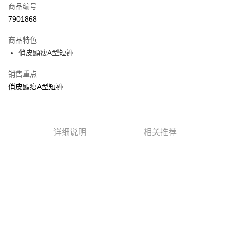
商品编号
超商取货付款
7901868
LINE Pay
商品特色
Apple Pay
俏皮顯瘦A型短褲
街口支付
销售重点
俏皮顯瘦A型短褲
悠遊付
Google Pay
Plus PAY
详细说明
相关推荐
大哥付你分期
相关说明
【大哥付你分期使用说明】
AFTEE先享后付
1. 本服务由台湾大哥大提供，电信用户可立即使用无须另外申请。（限个人
月租型门号，不开放公司户及预付卡使用）
相关说明
2. 付款方式选择 “大哥付你分期”，订单成立后会自动跳转到大哥付的交易流
一、關於 AFTEE先享後付
程，验证手机门号后，选择欲分期的期数、缴款截止日，确认付款后即完成
ATM付款
1. 於付款方式選擇AFTEE先享後付，將跳出AFTEE先享後付手機驗證視
交易。
窗。
3. 实际核准额度、可分期数及费用金额请依后续交易确认页面所载为准。
2. 進行簡訊驗證之後，即可完成結帳手續。