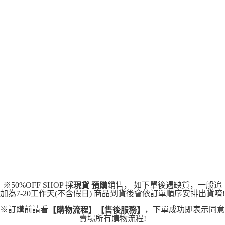
运送方式
4. 订单成立30分钟内，如未前往确认交易或遇审核未通过，订单将自动取
3. 訂單確認後不需事先繳費，商品會配送至您的指定地址。
消。如遇 “转专审核”未通过状况，表示未达系统评分，恕无法说明评估内
4. 下訂完成後，您的手機會收到一封繳費通知簡訊，APP會員則會收到
全家取貨付款
容。
AFTEE APP推播通知。
【缴款方式说明】
每笔NT$45
5. 收到商品當下無需繳費，確認無誤後，請再利用繳費通知簡訊或AFTEE
1. 分期款项不并入电信账单，“大哥付你分期”于每月结算日后寄送缴费提醒
APP於四大便利商店‧ATM/網銀等方式進行付款。
短信。
付款 後全家取貨
2. 通过短信链接打开账单后，可选择 “超商条码／台湾大直营门市／银行转
請留意繳費期限為 14 天。唯有下載 AFTEE App 成為 AFTEE 會員者方能享
每笔NT$45
账／街口支付／iPASS MONEY”等通路缴费。
有最長 45 天內付款之服務。
7-11取貨付款
【注意事项】
繳費期限，為商家向您請款的時間，再加上使用AFTEE可延長的天數所計算
1. 本服务系由 “台湾大哥大股份有限公司”所提供，让用户于交易时，得通过
每笔NT$45，满NT$499(含以上)免运费
出。使用AFTEE下訂可以延長您收到商品前的繳費天數，但無法保證一定能
本服务购买商品或服务，并由商店将买卖／分期付款买卖价金债权让与本公
夠在期限內收到商品(例如:預購商品或預計到貨時間較長者)。因此無論收到
司后，依约使用本公司账单缴交账款。
付款 後7-11取貨
商品與否，仍需要請您在AFTEE規定的時間內完成繳費。
2. 基于同意付款使用 “大哥付你分期”之契约关系目的，商店将以您的个人资
每笔NT$45，满NT$499(含以上)免运费
料（包含姓名、电话或地址）提供予台湾大哥大进项收集、处理及利用，由
二、付款限制
台湾大哥大与本人进行分期账单所需资料之确认、核对及更正。
1. 初次使用 AFTEE 時，將依認證結果及本公司審查結果，核予每個人不同
宅配
3. 完整用户服务条款，请详阅以下链接：
https://oppay.tw/userRule
之上限額度
2. 結帳金額須大於NT$30
每笔NT$70，满NT$499(含以上)免运费
3. 目前僅支援台灣會員
※50%OFF SHOP 採
銷售， 如下單後遇缺貨，一般追
現貨 預購
三、聲明條款
加為7-20工作天(不含假日) 商品到貨後會依訂單順序安排出貨唷!
「AFTEE先享後付」(下稱本服務)乃由恩沛科技股份有限公司(下稱 AFTEE )
所提供，並由 AFTEE 向您收取款項。因使用本服務所須提供之個人資料(包
※訂購前請看
，下單成功即表示同意
【購物流程】【售後服務】
含但不限於訂購人姓名、電話，收件人姓名、電話、收件地址)，將交付予
賣場所有購物流程!