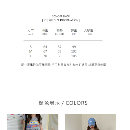
AFTEE 於本服務必要服務範圍內運用。關於 AFTEE 對於個人資料之蒐集、
處理、利用，詳參 AFTEE 官網之『個人資料蒐集、處理及利用告知聲明』
（
https://aftee.tw/privacypolicy/
）。
若款項超過繳費期限，將根據當次的金額加收年利率 16% 的逾期滯納金。
未成年的使用者，請事先徵得法定代理人或監護人之同意方可使用
AFTEE。
若您對於個人資料之處理、利用有任何疑問，或欲行使相關法律權利，請聯
繫恩沛科技股份有限公司。若您不同意我們將上開所示之個人資料，連同必
要之購買訂單資訊提供予 AFTEE ，或讓 AFTEE 蒐集處理利用您的個人資
料，請勿選用本服務。