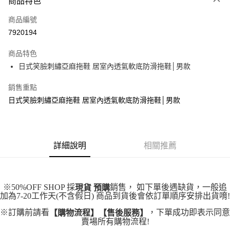
商品特色
信用卡一次付款
商品編號
超商取貨付款
7920194
LINE Pay
商品特色
Apple Pay
日式笑臉刺繡亞麻拖鞋 居室內透氣軟底防滑拖鞋│男款
街口支付
銷售重點
日式笑臉刺繡亞麻拖鞋 居室內透氣軟底防滑拖鞋│男款
悠遊付
Google Pay
全盈+PAY
詳細說明
相關推薦
大哥付你分期
相關說明
【大哥付你分期使用說明】
※50%OFF SHOP 採
銷售， 如下單後遇缺貨，一般追
現貨 預購
AFTEE先享後付
1.本服務由台灣大哥大提供，台灣大哥大用戶可立即使用無須另外申請。
加為7-20工作天(不含假日) 商品到貨後會依訂單順序安排出貨唷!
2.付款方式選擇「大哥付你分期」，訂單成立後會自動跳轉到大哥付的交易
相關說明
流程，驗證手機門號後，選擇欲分期的期數、繳款截止日，確認付款後即完
※訂購前請看
，下單成功即表示同意
【購物流程】【售後服務】
【關於「AFTEE先享後付」】
成交易。
賣場所有購物流程!
ATM付款
AFTEE先享後付是「在收到商品之後才付款」的支付方式。 讓您購物簡單
3.實際核准額度、可分期數及費用金額請依後續交易確認頁面所載為準。