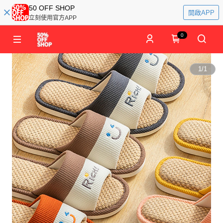
50 OFF SHOP
開啟APP
立刻使用官方APP
0
1
/
1