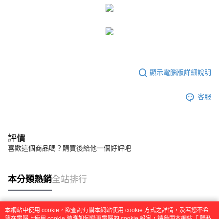
便利好安心！
4.訂單成立30分鐘內，如未前往確認交易或遇審核未通過，訂單將自動取
１．簡單：不需註冊會員、不需綁卡、不需儲值。
運送方式
消。如遇「轉專審核」未通過狀況，表示未達大哥付你分期系統評分，恕無
２．便利：只要手機號碼，簡訊認證，即可結帳。
法說明評估內容。
３．安心：先確認商品／服務後，再付款。
全家取貨付款
【繳款方式說明】
1.分期款項不併入電信帳單，「大哥付你分期」於每月結算日後寄送繳費提
每筆NT$45
【「AFTEE先享後付」結帳流程】
醒簡訊。
１．於結帳方式選擇「AFTEE先享後付」後，將跳轉至「AFTEE先享後付」
2.透過簡訊連結打開帳單後，可選擇「超商條碼／台灣大直營門市／銀行轉
付款 後全家取貨
結帳頁面，進行簡訊認證並確認金額後，即可完成結帳。
帳／街口支付／iPASS MONEY」等通路繳費。
顯示電腦版詳細說明
２．訂單成立數日內，您將收到繳費通知簡訊。
每筆NT$45
３．收到繳費通知簡訊後14天內，點擊此簡訊中的連結，可透過四大超商／
【注意事項】
ATM／網路銀行／等多元方式進行付款，方視為交易完成。
7-11取貨付款
1.本服務係由「台灣大哥大股份有限公司」（以下簡稱本公司）所提供，讓
客服
※ 請注意：結帳手續完成當下不需立刻繳費，但若您需要取消訂單，請聯絡
用戶於交易時，得透過本服務購買商品或服務，並由商店將買賣／分期付款
每筆NT$45，滿NT$499(含以上)免運費
購買商品的店家。未經商家同意取消之訂單仍視為有效，需透過AFTEE先享
買賣價金債權讓與本公司後，依約使用本公司帳單繳交帳款。
後付繳納相關費用。
2.基於同意付款使用「大哥付你分期」之契約關係目的，商店將以您的個人
付款 後7-11取貨
※ 交易是否成功請以「AFTEE先享後付 」之結帳頁面顯示為準，若有關於
資料（包含姓名、電話或地址）提供予台灣大哥大進項蒐集、處理及利用，
是否繳費成功／繳費後需取消欲退款等相關疑問，請聯繫「AFTEE先享後付
評價
每筆NT$45，滿NT$499(含以上)免運費
由本公司與您本人進行分期帳單所需資料之確認、核對及更正。
客戶支援中心」
https://netprotections.freshdesk.com/support/home
喜歡這個商品嗎？購買後給他一個好評吧
3.完整用戶服務條款，請詳閱以下連結：
https://oppay.tw/userRule
宅配
【注意事項】
１．透過由恩沛科技股份有限公司提供之「AFTEE先享後付」服務完成之交
每筆NT$70，滿NT$499(含以上)免運費
本分類熱銷
全站排行
易，需依本服務之必要範圍內提供個人資料，並將交易相關給付款項請求債
權轉讓予恩沛科技股份有限公司。
２．關於個人資料處理事宜，請瀏覽以下網址：
https://aftee.tw/terms/#terms3
本網站中使用 cookie，欲查詢有關本網站使用 cookie 方式之詳情，及若您不希
３．未成年的使用者請事先徵得法定代理人或監護人之同意方可使用
熱門標籤
望在電腦上使用 cookie 時應如何變更電腦的 cookie 設定，請參閱本網站「
隱私