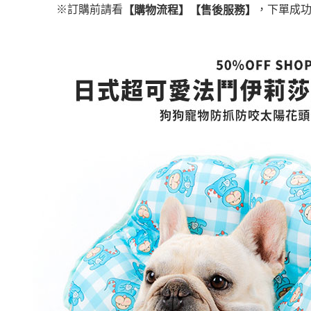
消。如遇
２．便利
※訂購前請看
，下單成功
【購物流程】【售後服務】
運送方式
無法說明
３．安心
【繳款方
全家取貨
1.分期款
【「AFT
醒簡訊。
每筆NT$4
１．於結帳
2.透過簡
付」結帳
帳／街口支
付款 後全
２．訂單
３．收到繳
每筆NT$4
【注意事
／ATM／
1.本服務
※ 請注意
7-11取貨
用戶於交
絡購買商品
款買賣價
先享後付
每筆NT$4
2.基於同
※ 交易是
資料（包
是否繳費成
付款 後7-
用，由本
付客戶支
每筆NT$4
3.完整用
【注意事
宅配
１．透過由
交易，需
每筆NT$7
求債權轉
２．關於
https://aft
３．未成
「AFTE
任。