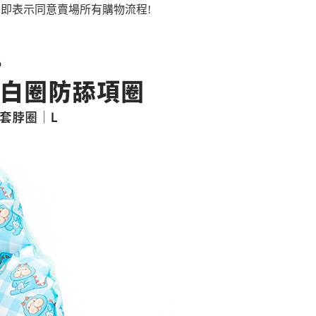
「轉專審核」未通過狀況，表示未達大哥付你分期系統評分，恕
：只要手機號碼，簡訊認證，即可結帳。
即表示同意賣場所有購物流程!
評估內容。
：先確認商品／服務後，再付款。
式說明】
付款
項不併入電信帳單，「大哥付你分期」於每月結算日後寄送繳費提
EE先享後付」結帳流程】
5
方式選擇「AFTEE先享後付」後，將跳轉至「AFTEE先享後
訊連結打開帳單後，可選擇「超商條碼／台灣大直營門市／銀行轉
頁面，進行簡訊認證並確認金額後，即可完成結帳。
付／iPASS MONEY」等通路繳費。
家取貨
成立數日內，您將收到繳費通知簡訊。
費通知簡訊後14天內，點擊此簡訊中的連結，可透過四大超商
5
項】
網路銀行／等多元方式進行付款，方視為交易完成。
係由「台灣大哥大股份有限公司」（以下簡稱本公司）所提供，讓
：結帳手續完成當下不需立刻繳費，但若您需要取消訂單，請聯
付款
易時，得透過本服務購買商品或服務，並由商店將買賣／分期付
的店家。未經商家同意取消之訂單仍視為有效，需透過AFTEE
金債權讓與本公司後，依約使用本公司帳單繳交帳款。
繳納相關費用。
5，滿NT$499(含以上)免運費
意付款使用「大哥付你分期」之契約關係目的，商店將以您的個人
否成功請以「AFTEE先享後付 」之結帳頁面顯示為準，若有關於
含姓名、電話或地址）提供予台灣大哥大進項蒐集、處理及利
功／繳費後需取消欲退款等相關疑問，請聯繫「AFTEE先享後
11取貨
公司與您本人進行分期帳單所需資料之確認、核對及更正。
援中心」
https://netprotections.freshdesk.com/support/home
5，滿NT$499(含以上)免運費
戶服務條款，請詳閱以下連結：
https://oppay.tw/userRule
項】
恩沛科技股份有限公司提供之「AFTEE先享後付」服務完成之
依本服務之必要範圍內提供個人資料，並將交易相關給付款項請
0，滿NT$499(含以上)免運費
讓予恩沛科技股份有限公司。
個人資料處理事宜，請瀏覽以下網址：
ee.tw/terms/#terms3
年的使用者請事先徵得法定代理人或監護人之同意方可使用
E先享後付」，若未經同意申辦者引起之損失，本公司不負相關責