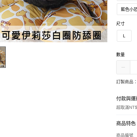
藍色小
尺寸
L
數量
訂製商品：
付款與運
超取滿NT$
付款方式
商品特色
信用卡一
商品編號