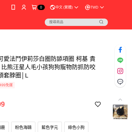
0
中文 (繁體)
TWD
可愛法鬥伊莉莎白圈防舔項圈 柯基 貴
犬 比熊汪星人毛小孩狗狗寵物防抓防咬
頭套脖圈│L
499免運
99
頸鹿
粉色海鷗
藍色字元
綠色小狗