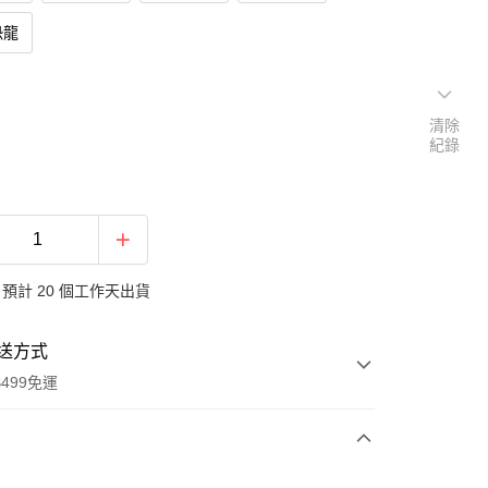
恐龍
清除
紀錄
預計 20 個工作天出貨
送方式
499免運
次付款