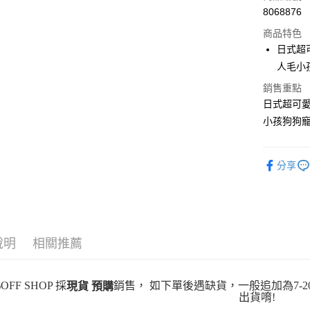
8068876
超商取貨
商品特色
LINE Pay
日式超
人毛小
Apple Pay
銷售重點
街口支付
日式超可愛
小孩狗狗寵
悠遊付
Google Pa
分享
全盈+PAY
大哥付你
相關說明
【大哥付
AFTEE先
1.本服務
說明
相關推薦
2.付款方
相關說明
流程，驗
【關於「A
ATM付款
完成交易
AFTEE
OFF SHOP 採
銷售， 如下單後遇缺貨，一般追加為7-2
現貨 預購
3.實際核
便利好安
出貨唷!
4.訂單成
１．簡單