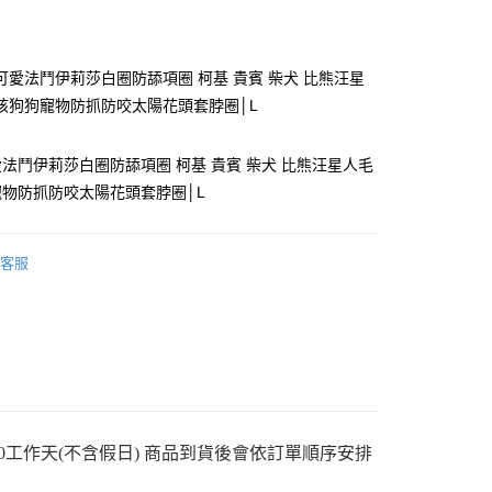
付款
可愛法鬥伊莉莎白圈防舔項圈 柯基 貴賓 柴犬 比熊汪星
孩狗狗寵物防抓防咬太陽花頭套脖圈│L
法鬥伊莉莎白圈防舔項圈 柯基 貴賓 柴犬 比熊汪星人毛
物防抓防咬太陽花頭套脖圈│L
y
客服
分期
你分期使用說明】
享後付
由台灣大哥大提供，台灣大哥大用戶可立即使用無須另外申請。
式選擇「大哥付你分期」，訂單成立後會自動跳轉到大哥付的交易
證手機門號後，選擇欲分期的期數、繳款截止日，確認付款後即
FTEE先享後付」】
。
先享後付是「在收到商品之後才付款」的支付方式。 讓您購物簡單
0工作天(不含假日) 商品到貨後會依訂單順序安排
准額度、可分期數及費用金額請依後續交易確認頁面所載為準。
心！
立30分鐘內，如未前往確認交易或遇審核未通過，訂單將自動取
：不需註冊會員、不需綁卡、不需儲值。