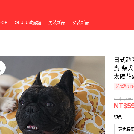
HOP
OLULU歐露露
男裝新品
女裝新品
日式超
賓 柴
太陽花
超取滿NT$
NT$1,180
NT$5
顏色
黃色長