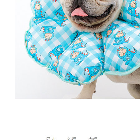
４．使用「
即時審查
結果請求
５．嚴禁
形，恩沛
動。