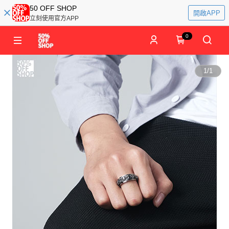
50 OFF SHOP
開啟APP
立刻使用官方APP
0
1
/
1