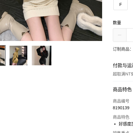
F
数量
订制商品：
付款与运
超取满NT$
付款方式
商品特色
信用卡一
商品编号
8190139
超商取货
商品特色
LINE Pay
好感度