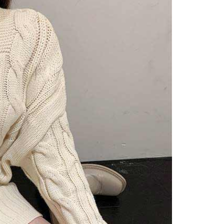
短信链接打开账单后，可选择 “超商条码／台湾大直营门市／银行转
家取貨
限為 14 天。唯有下載 AFTEE App 成為 AFTEE 會員者方能
／iPASS MONEY”等通路缴费。
45 天內付款之服務。
5
项】
為商家向您請款的時間，再加上使用AFTEE可延長的天數所計
付款
务系由 “台湾大哥大股份有限公司”所提供，让用户于交易时，得通
AFTEE下訂可以延長您收到商品前的繳費天數，但無法保證一
购买商品或服务，并由商店将买卖／分期付款买卖价金债权让与
限內收到商品(例如:預購商品或預計到貨時間較長者)。因此無論
5，满NT$499(含以上)免运费
，依约使用本公司账单缴交账款。
否，仍需要請您在AFTEE規定的時間內完成繳費。
同意付款使用 “大哥付你分期”之契约关系目的，商店将以您的个人
11取貨
含姓名、电话或地址）提供予台湾大哥大进项收集、处理及利
限制
5，满NT$499(含以上)免运费
湾大哥大与本人进行分期账单所需资料之确认、核对及更正。
使用 AFTEE 時，將依認證結果及本公司審查結果，核予每個人不同
用户服务条款，请详阅以下链接：
https://oppay.tw/userRule
度
額須大於NT$30
僅支援台灣會員
0，满NT$499(含以上)免运费
條款
E先享後付」(下稱本服務)乃由恩沛科技股份有限公司(下稱 AFTEE
並由 AFTEE 向您收取款項。因使用本服務所須提供之個人資料
限於訂購人姓名、電話，收件人姓名、電話、收件地址)，將交付
EE 於本服務必要服務範圍內運用。關於 AFTEE 對於個人資料之蒐
利用，詳參 AFTEE 官網之『個人資料蒐集、處理及利用告知聲
s://aftee.tw/privacypolicy/
）。
繳費期限，將根據當次的金額加收年利率 16% 的逾期滯納金。
使用者，請事先徵得法定代理人或監護人之同意方可使用