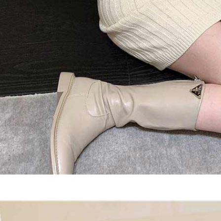
AFTEE。
若您對於
聯繫恩沛
同必要之購
人資料，