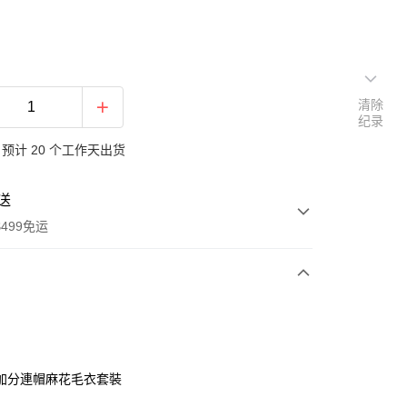
清除
纪录
预计 20 个工作天出货
送
499免运
次付款
付款
加分連帽麻花毛衣套裝