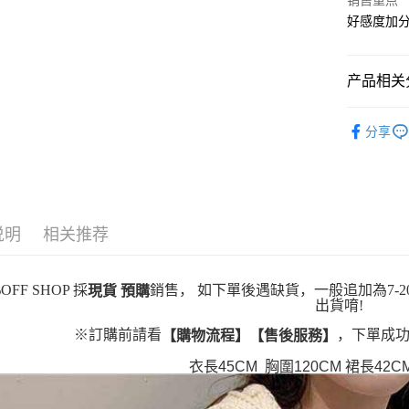
Apple Pay
销售重点
好感度加
街口支付
悠遊付
产品相关分
Google Pa
女裝
套
分享
Plus PAY
大哥付你
相关说明
【大哥付
AFTEE先
1. 本服
说明
相关推荐
人月租型
相关说明
2. 付款
一、關於 A
ATM付款
流程，验
1. 於付
OFF SHOP 採
銷售， 如下單後遇缺貨，一般追加為7-2
現貨 預購
完成交易
窗。
出貨唷!
3. 实际
2. 進行
4. 订单
3. 訂單
运送方式
※訂購前請看
，下單成功
【購物流程】【售後服務】
消。如遇 
4. 下訂
容。
AFTEE 
衣長45CM 胸圍120CM 裙長42C
全家取貨
【缴款方
5. 收到
1. 分期
每笔NT$4
APP於四
短信。