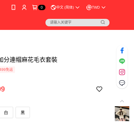
0
中文 (简体)
TWD
加分連帽麻花毛衣套裝
499免运
99
白
黑