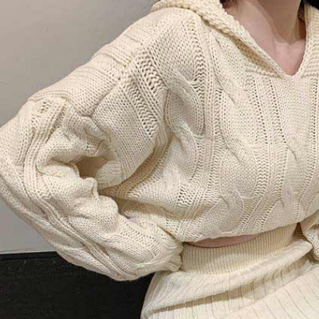
2. 通过
付款 後全
請留意繳費期
账／街口支付
享有最長 
每笔NT$4
【注意事
繳費期限，
7-11取貨
1. 本服
算出。使用
过本服务
定能夠在期
每笔NT$4
本公司后
收到商品與
2. 基于
付款 後7-
资料（包
二、付款
每笔NT$4
用，由台
1. 初次
3. 完整
之上限額
宅配
2. 結帳金
3. 目前
每笔NT$7
三、聲明
「AFTE
)所提供，
(包含但不
予 AFT
集、處理、
明』（
http
若款項超過
未成年的