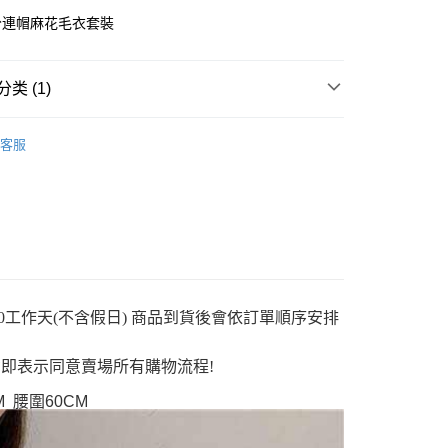
分連帽麻花毛衣套裝
类 (1)
y
裝
客服
分期
你分期使用说明】
享后付
务由台湾大哥大提供，电信用户可立即使用无须另外申请。（限个
门号，不开放公司户及预付卡使用）
方式选择 “大哥付你分期”，订单成立后会自动跳转到大哥付的交易
FTEE先享後付
证手机门号后，选择欲分期的期数、缴款截止日，确认付款后即
款方式選擇AFTEE先享後付，將跳出AFTEE先享後付手機驗證視
0工作天(不含假日) 商品到貨後會依訂單順序安排
。
核准额度、可分期数及费用金额请依后续交易确认页面所载为准。
簡訊驗證之後，即可完成結帳手續。
成立30分钟内，如未前往确认交易或遇审核未通过，订单将自动取
確認後不需事先繳費，商品會配送至您的指定地址。
即表示同意賣場所有購物流程!
“转专审核”未通过状况，表示未达系统评分，恕无法说明评估内
完成後，您的手機會收到一封繳費通知簡訊，APP會員則會收到
APP推播通知。
M 腰圍60CM
付款
式说明】
商品當下無需繳費，確認無誤後，請再利用繳費通知簡訊或AFTEE
款项不并入电信账单，“大哥付你分期”于每月结算日后寄送缴费提醒
5
大便利商店‧ATM/網銀等方式進行付款。