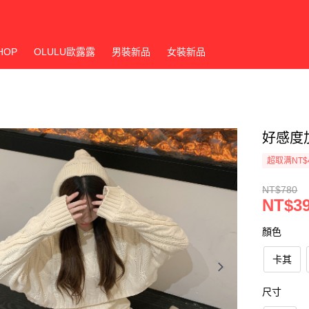
HOP
OLULU歐露露
男裝新品
女裝新品
好感度
超取满NT$
NT$780
NT$3
顏色
卡其
尺寸